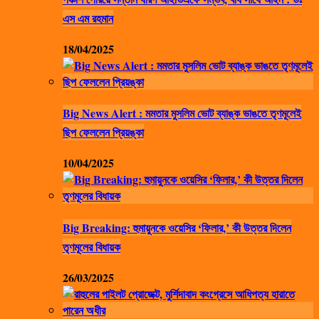
এস এম রহমান
18/04/2025
Big News Alert : মমতার মুসলিম ভোট ব্যাঙ্ক ভাঙতে তৃণমূলেই
ছিপ ফেললেন প্রিয়ঙ্কা
10/04/2025
Big Breaking: হুমায়ুনকে ওয়েসির ‘ফিলার,’ কী উত্তর দিলেন
তৃণমূলের বিধায়ক
26/03/2025