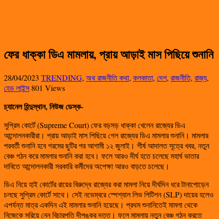
ফের ধাক্কা ডিএ মামলায়, প্রায় আড়াই মাস পিছিয়ে শুনানি
28/04/2023
TRENDING
,
অথ রাজনীতি কথা
,
কলকাতা
,
দেশ
,
রাজনীতি
,
রাজ্য
,
হেড লাইন্স
801 Views
চ্যানেল হিন্দুস্থান, নিউজ ডেস্ক-
সুপ্রিম কোর্টে (Supreme Court) ফের বড়সড় ধাক্কা খেলেন রাজ্যের ডিএ
আন্দোলনকারীরা। প্রায় আড়াই মাস পিছিয়ে গেল রাজ্যের ডিএ মামলার শুনানি। মামলার
পরবর্তী শুনানি হবে গরমের ছুটির পর আগামী ১২ জুলাই। শীর্ষ আদালত সূত্রে খবর, নতুন
বেঞ্চ গঠন করে মামলার শুনানি করা হবে। ফলে আরও দীর্ঘ হতে চলেছে মহার্ঘ ভাতার
দাবিতে আন্দোলনকারী সরকারি কর্মীদের অপেক্ষা আরও বাড়তে চলেছে।
ডিএ নিয়ে হাই কোর্টের রায়ের বিরুদ্ধে রাজ্যের করা মামলা নিয়ে দীর্ঘদিন ধরে টানাপোড়েন
চলছে সুপ্রিম কোর্টে সাথে। সেই নভেম্বরে স্পেশ্যাল লিভ পিটিশন (SLP) দায়ের হলেও
এপর্যন্ত মাত্র একদিন এই মামলার শুনানি হয়েছে। প্রথম শুনানিতেই মামলা থেকে
নিজেকে সরিয়ে নেন বিচারপতি দীপঙ্কর দত্ত। ফলে মামলায় নতুন বেঞ্চ গঠন করতে