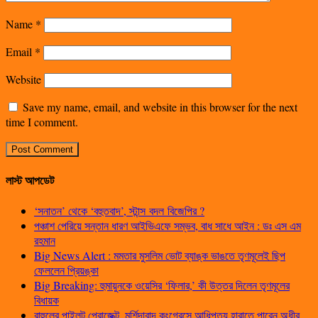
Name
*
Email
*
Website
Save my name, email, and website in this browser for the next
time I comment.
লাস্ট আপডেট
‘সনাতন’ থেকে ‘বহুতবাদ’, স্টান্স বদল বিজেপির ?
পঞ্চাশ পেরিয়ে সন্তান ধারণ আইভিএফে সম্ভব, বাধ সাধে আইন : ডঃ এস এম
রহমান
Big News Alert : মমতার মুসলিম ভোট ব্যাঙ্ক ভাঙতে তৃণমূলেই ছিপ
ফেললেন প্রিয়ঙ্কা
Big Breaking: হুমায়ুনকে ওয়েসির ‘ফিলার,’ কী উত্তর দিলেন তৃণমূলের
বিধায়ক
রাহুলের পাইলট প্রোজেক্ট, মুর্শিদাবাদ কংগ্রেসে আধিপত্য হারাতে পারেন অধীর