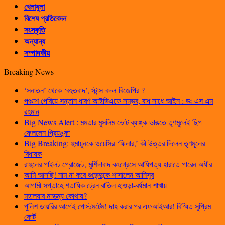
খেলাধুলা
বিশেষ প্রতিবেদন
সংস্কৃতি
অন্যান্য
সম্পাদকীয়
Breaking News
‘সনাতন’ থেকে ‘বহুতবাদ’, স্টান্স বদল বিজেপির ?
পঞ্চাশ পেরিয়ে সন্তান ধারণ আইভিএফে সম্ভব, বাধ সাধে আইন : ডঃ এস এম
রহমান
Big News Alert : মমতার মুসলিম ভোট ব্যাঙ্ক ভাঙতে তৃণমূলেই ছিপ
ফেললেন প্রিয়ঙ্কা
Big Breaking: হুমায়ুনকে ওয়েসির ‘ফিলার,’ কী উত্তর দিলেন তৃণমূলের
বিধায়ক
রাহুলের পাইলট প্রোজেক্ট, মুর্শিদাবাদ কংগ্রেসে আধিপত্য হারাতে পারেন অধীর
আমি আসছি! নাম না করে শুভেন্দুকে শাসালেন আনিসুর
আগামী সপ্তাহে শতাধিক ট্রেন বাতিল হাওড়া-বর্ধমান শাখায়
মহালয়ার মাহাত্ম্য কোথায়?
পুলিশ ডায়রির আগেই পোস্টমর্টেম! দাহ করার পর এফআইআর! বিস্মিত সুপ্রিম
কোর্ট