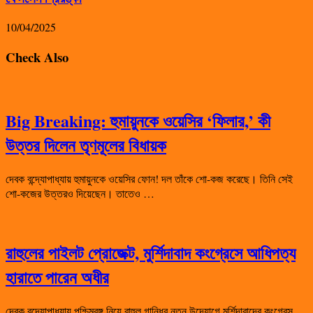
10/04/2025
Check Also
Big Breaking: হুমায়ুনকে ওয়েসির ‘ফিলার,’ কী
উত্তর দিলেন তৃণমূলের বিধায়ক
দেবক বন্দ্যোপাধ্যায় হুমায়ুনকে ওয়েসির ফোন! দল তাঁকে শো-কজ করেছে। তিনি সেই
শো-কজের উত্তরও দিয়েছেন। তাতেও …
রাহুলের পাইলট প্রোজেক্ট, মুর্শিদাবাদ কংগ্রেসে আধিপত্য
হারাতে পারেন অধীর
দেবক বন্দ্যোপাধ্যায় পশ্চিমবঙ্গ নিয়ে রাহুল গান্ধির নতুন উদ্যোগে মুর্শিদাবাদের কংগ্রেস