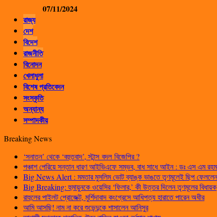
07/11/2024
রাজ্য
দেশ
বিদেশ
রাজনীতি
বিনোদন
খেলাধুলা
বিশেষ প্রতিবেদন
সংস্কৃতি
অন্যান্য
সম্পাদকীয়
Breaking News
‘সনাতন’ থেকে ‘বহুতবাদ’, স্টান্স বদল বিজেপির ?
পঞ্চাশ পেরিয়ে সন্তান ধারণ আইভিএফে সম্ভব, বাধ সাধে আইন : ডঃ এস এম রহম
Big News Alert : মমতার মুসলিম ভোট ব্যাঙ্ক ভাঙতে তৃণমূলেই ছিপ ফেললেন প
Big Breaking: হুমায়ুনকে ওয়েসির ‘ফিলার,’ কী উত্তর দিলেন তৃণমূলের বিধায়ক
রাহুলের পাইলট প্রোজেক্ট, মুর্শিদাবাদ কংগ্রেসে আধিপত্য হারাতে পারেন অধীর
আমি আসছি! নাম না করে শুভেন্দুকে শাসালেন আনিসুর