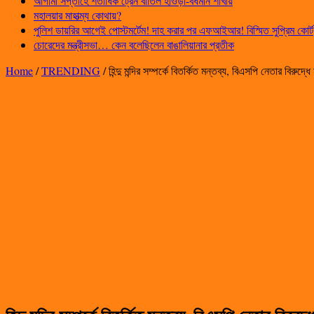
আগামী সপ্তাহে শতাধিক ট্রেন বাতিল হাওড়া-বর্ধমান শাখায়
মহালয়ার মাহাত্ম্য কোথায়?
পুলিশ ডায়রির আগেই পোস্টমর্টেম! দাহ করার পর এফআইআর! বিস্মিত সুপ্রিম কোর্ট
চোরেদের মন্ত্রীসভা… কেন বলেছিলেন বাঙালিয়ানার প্রতীক
Home
/
TRENDING
/
হিন্দু মন্দির সম্পর্কে বিতর্কিত মন্তব্য, বিএসপি নেতার বিরুদ