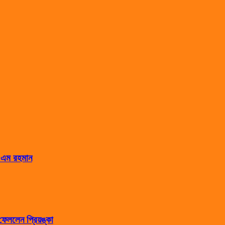
স এম রহমান
েললেন প্রিয়ঙ্কা