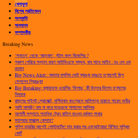
খেলাধুলা
বিশেষ প্রতিবেদন
সংস্কৃতি
অন্যান্য
সম্পাদকীয়
Breaking News
‘সনাতন’ থেকে ‘বহুতবাদ’, স্টান্স বদল বিজেপির ?
পঞ্চাশ পেরিয়ে সন্তান ধারণ আইভিএফে সম্ভব, বাধ সাধে আইন : ডঃ এস এম
রহমান
Big News Alert : মমতার মুসলিম ভোট ব্যাঙ্ক ভাঙতে তৃণমূলেই ছিপ
ফেললেন প্রিয়ঙ্কা
Big Breaking: হুমায়ুনকে ওয়েসির ‘ফিলার,’ কী উত্তর দিলেন তৃণমূলের
বিধায়ক
রাহুলের পাইলট প্রোজেক্ট, মুর্শিদাবাদ কংগ্রেসে আধিপত্য হারাতে পারেন অধীর
আমি আসছি! নাম না করে শুভেন্দুকে শাসালেন আনিসুর
আগামী সপ্তাহে শতাধিক ট্রেন বাতিল হাওড়া-বর্ধমান শাখায়
মহালয়ার মাহাত্ম্য কোথায়?
পুলিশ ডায়রির আগেই পোস্টমর্টেম! দাহ করার পর এফআইআর! বিস্মিত সুপ্রিম
কোর্ট