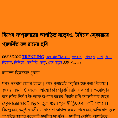
বিশেষ সম্প্রদায়ের আপত্তি সত্ত্বেও, টাইমস স্কোয়ারে
প্রদর্শিত হল রামের ছবি
06/08/2020
TRENDING
,
অথ রাজনীতি কথা
,
কলকাতা
,
খেলাধুলা
,
দেশ
,
বিদেশ
,
বিনোদন
,
ভিডিয়ো
,
রাজনীতি
,
রাজ্য
,
হেড লাইন্স
339 Views
চ্যানেল হিন্দুস্তান ব্যুরো:
সবই ভগবান রামের ইচ্ছে। তাই কৃপাতেই অনুষ্ঠান শুরু করা গিয়েছে।
বুধবার এমনটাই বললেন আমেরিকার প্রবাসী রাম ভক্তরা। অযোধ্যায়
রাম মন্দির নির্মাণ উপলক্ষে ভগবান রামের থ্রিডি ছবি আমেরিকার টাইম
স্কোয়ারের জায়ান্ট স্ক্রিনে তুলে ধরেন প্রবাসী হিন্দুদের একটি সংগঠন।
কিন্তু এই অনুষ্ঠান ধর্মীয় ভাবাবেগে আঘাত করতে পারে এই অভিযোগ তুলে
আপত্তি জানায় কয়েকটি মুসলিম সংগঠন। মুসলিম গোষ্ঠীর আপত্তির