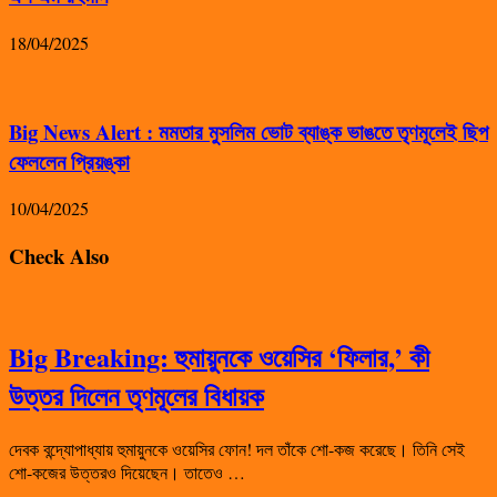
18/04/2025
Big News Alert : মমতার মুসলিম ভোট ব্যাঙ্ক ভাঙতে তৃণমূলেই ছিপ
ফেললেন প্রিয়ঙ্কা
10/04/2025
Check Also
Big Breaking: হুমায়ুনকে ওয়েসির ‘ফিলার,’ কী
উত্তর দিলেন তৃণমূলের বিধায়ক
দেবক বন্দ্যোপাধ্যায় হুমায়ুনকে ওয়েসির ফোন! দল তাঁকে শো-কজ করেছে। তিনি সেই
শো-কজের উত্তরও দিয়েছেন। তাতেও …