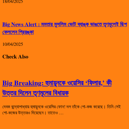
18/04/2025
Big News Alert : মমতার মুসলিম ভোট ব্যাঙ্ক ভাঙতে তৃণমূলেই ছিপ
ফেললেন প্রিয়ঙ্কা
10/04/2025
Check Also
Big Breaking: হুমায়ুনকে ওয়েসির ‘ফিলার,’ কী
উত্তর দিলেন তৃণমূলের বিধায়ক
দেবক বন্দ্যোপাধ্যায় হুমায়ুনকে ওয়েসির ফোন! দল তাঁকে শো-কজ করেছে। তিনি সেই
শো-কজের উত্তরও দিয়েছেন। তাতেও …