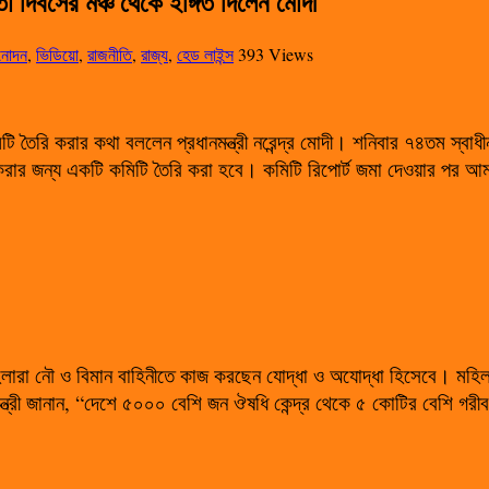
তা দিবসের মঞ্চ থেকে ইঙ্গিত দিলেন মোদী
নোদন
,
ভিডিয়ো
,
রাজনীতি
,
রাজ্য
,
হেড লাইন্স
393 Views
ি তৈরি করার কথা বললেন প্রধানমন্ত্রী নরেন্দ্র মোদী। শনিবার ৭৪তম স্বাধ
ক করার জন্য একটি কমিটি তৈরি করা হবে। কমিটি রিপোর্ট জমা দেওয়ার পর আমর
া নৌ ও বিমান বাহিনীতে কাজ করছেন যোদ্ধা ও অযোদ্ধা হিসেবে। মহিলাদ
ন্ত্রী জানান, “দেশে ৫০০০ বেশি জন ঔষধি কেন্দ্র থেকে ৫ কোটির বেশি গরীব