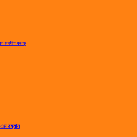
্যপাল জগদীপ ধনখড়
স এম রহমান