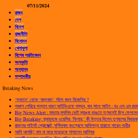
07/11/2024
রাজ্য
দেশ
বিদেশ
রাজনীতি
বিনোদন
খেলাধুলা
বিশেষ প্রতিবেদন
সংস্কৃতি
অন্যান্য
সম্পাদকীয়
Breaking News
‘সনাতন’ থেকে ‘বহুতবাদ’, স্টান্স বদল বিজেপির ?
পঞ্চাশ পেরিয়ে সন্তান ধারণ আইভিএফে সম্ভব, বাধ সাধে আইন : ডঃ এস এম রহম
Big News Alert : মমতার মুসলিম ভোট ব্যাঙ্ক ভাঙতে তৃণমূলেই ছিপ ফেললেন প
Big Breaking: হুমায়ুনকে ওয়েসির ‘ফিলার,’ কী উত্তর দিলেন তৃণমূলের বিধায়ক
রাহুলের পাইলট প্রোজেক্ট, মুর্শিদাবাদ কংগ্রেসে আধিপত্য হারাতে পারেন অধীর
আমি আসছি! নাম না করে শুভেন্দুকে শাসালেন আনিসুর