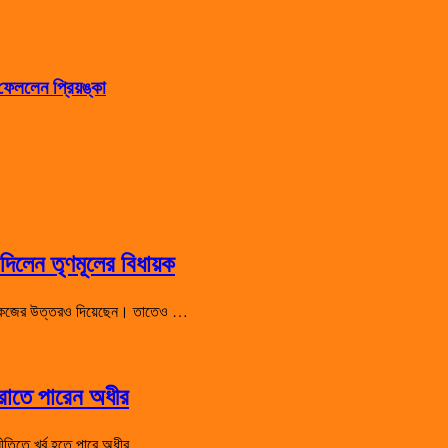
েললেন প্রিয়ঙ্কা
িলেন তৃণমূলের বিধায়ক
 শো-কজের উত্তরও দিয়েছেন। তাতেও …
হারাতে পারেন অধীর
রাজনীতিতে খর্ব হতে পারে অধীর …