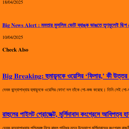
18/04/2025
Big News Alert : মমতার মুসলিম ভোট ব্যাঙ্ক ভাঙতে তৃণমূলেই ছিপ ফ
10/04/2025
Check Also
Big Breaking: হুমায়ুনকে ওয়েসির ‘ফিলার,’ কী উত্তর দ
দেবক বন্দ্যোপাধ্যায় হুমায়ুনকে ওয়েসির ফোন! দল তাঁকে শো-কজ করেছে। তিনি সেই
রাহুলের পাইলট প্রোজেক্ট, মুর্শিদাবাদ কংগ্রেসে আধিপত্য 
দেবক বন্দ্যোপাধ্যায় পশ্চিমবঙ্গ নিয়ে রাহুল গান্ধির নতুন উদ্যোগে মুর্শিদাবাদের কংগ্রেস 