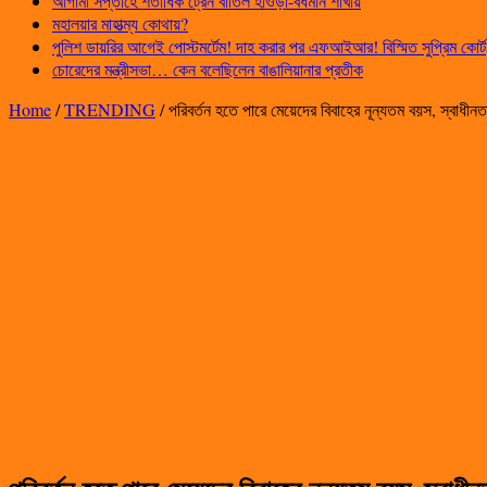
আগামী সপ্তাহে শতাধিক ট্রেন বাতিল হাওড়া-বর্ধমান শাখায়
মহালয়ার মাহাত্ম্য কোথায়?
পুলিশ ডায়রির আগেই পোস্টমর্টেম! দাহ করার পর এফআইআর! বিস্মিত সুপ্রিম কোর্ট
চোরেদের মন্ত্রীসভা… কেন বলেছিলেন বাঙালিয়ানার প্রতীক
Home
/
TRENDING
/
পরিবর্তন হতে পারে মেয়েদের বিবাহের নূন্যতম বয়স, স্বাধীনত