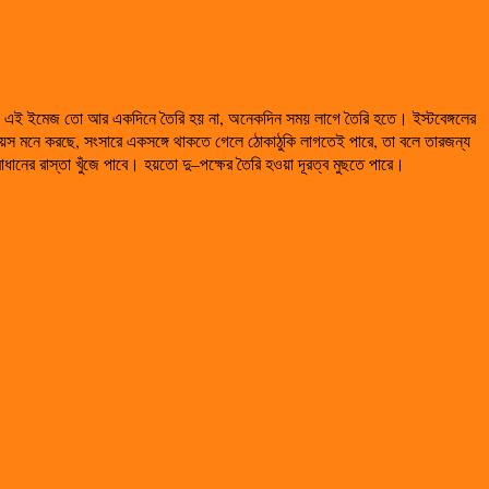
দেবে না। এই ইমেজ তো আর একদিনে তৈরি হয় না, অনেকদিন সময় লাগে তৈরি হতে। ইস্টবেঙ্গলের
োয়েস মনে করছে, সংসারে একসঙ্গে থাকতে গেলে ঠোকাঠুকি লাগতেই পারে, তা বলে তারজন্য
াধানের রাস্তা খুঁজে পাবে। হয়তো দু–পক্ষের তৈরি হওয়া দূরত্ব মুছতে পারে।