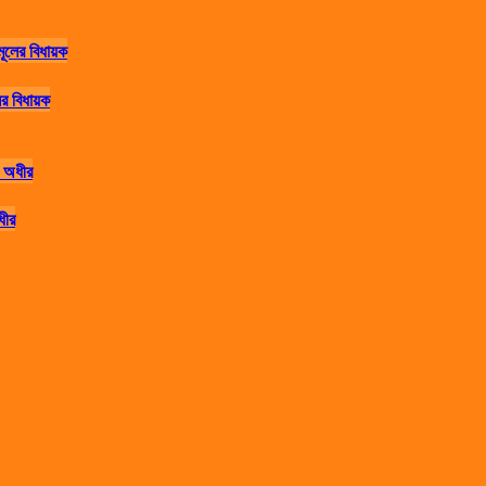
র বিধায়ক
ধীর