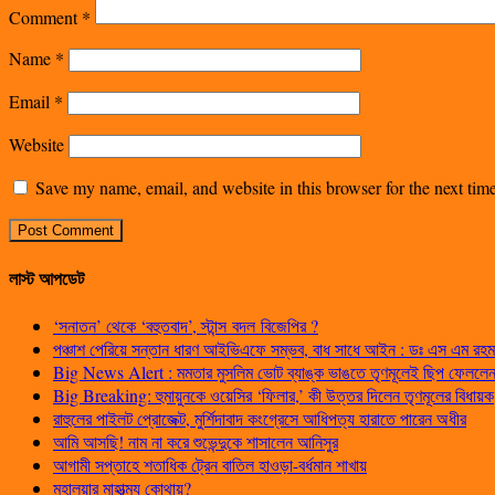
Comment
*
Name
*
Email
*
Website
Save my name, email, and website in this browser for the next ti
লাস্ট আপডেট
‘সনাতন’ থেকে ‘বহুতবাদ’, স্টান্স বদল বিজেপির ?
পঞ্চাশ পেরিয়ে সন্তান ধারণ আইভিএফে সম্ভব, বাধ সাধে আইন : ডঃ এস এম রহম
Big News Alert : মমতার মুসলিম ভোট ব্যাঙ্ক ভাঙতে তৃণমূলেই ছিপ ফেললেন প
Big Breaking: হুমায়ুনকে ওয়েসির ‘ফিলার,’ কী উত্তর দিলেন তৃণমূলের বিধায়ক
রাহুলের পাইলট প্রোজেক্ট, মুর্শিদাবাদ কংগ্রেসে আধিপত্য হারাতে পারেন অধীর
আমি আসছি! নাম না করে শুভেন্দুকে শাসালেন আনিসুর
আগামী সপ্তাহে শতাধিক ট্রেন বাতিল হাওড়া-বর্ধমান শাখায়
মহালয়ার মাহাত্ম্য কোথায়?