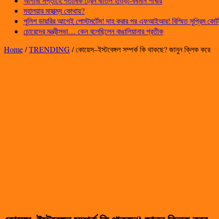
আগামী সপ্তাহে শতাধিক ট্রেন বাতিল হাওড়া-বর্ধমান শাখায়
মহালয়ার মাহাত্ম্য কোথায়?
পুলিশ ডায়রির আগেই পোস্টমর্টেম! দাহ করার পর এফআইআর! বিস্মিত সুপ্রিম কোর্ট
চোরেদের মন্ত্রীসভা… কেন বলেছিলেন বাঙালিয়ানার প্রতীক
Home
/
TRENDING
/
কোয়েস–ইস্টবেঙ্গল সম্পর্ক কি থাকছে?‌ জানুন ক্লিক করে