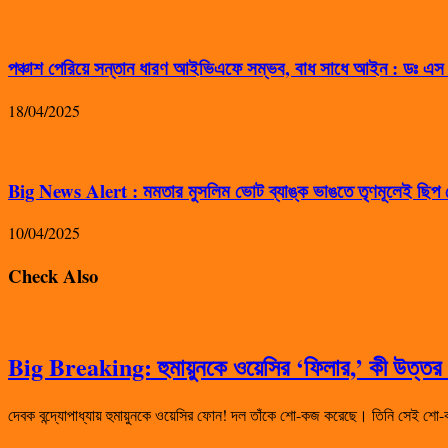
পঞ্চাশ পেরিয়ে সন্তান ধারণ আইভিএফে সম্ভব, বাধ সাধে আইন : ডঃ এ
18/04/2025
Big News Alert : মমতার মুসলিম ভোট ব্যাঙ্ক ভাঙতে তৃণমূলেই ছিপ ফ
10/04/2025
Check Also
Big Breaking: হুমায়ুনকে ওয়েসির ‘ফিলার,’ কী উত্তর দ
দেবক বন্দ্যোপাধ্যায় হুমায়ুনকে ওয়েসির ফোন! দল তাঁকে শো-কজ করেছে। তিনি সেই