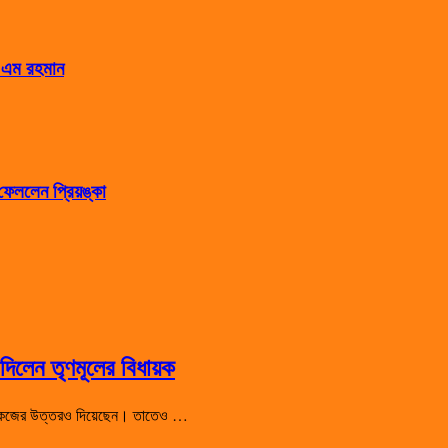
স এম রহমান
েললেন প্রিয়ঙ্কা
িলেন তৃণমূলের বিধায়ক
 শো-কজের উত্তরও দিয়েছেন। তাতেও …