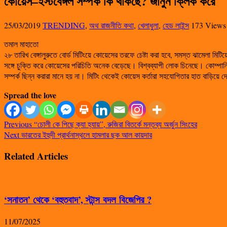
কোয়েস–ইস্টবেঙ্গল সম্পর্ক কি থাকছে?‌ জানুন ক্লিক করে
25/03/2019
TRENDING
,
অথ রাজনীতি কথা
,
খেলাধুলা
,
হেড লাইন্স
173 Views
তমাল মাহাতো
২৮ তারিখ বেঙ্গালুরুতে বোর্ড মিটিংয়ে কোয়েসের তরফে চেষ্টা করা হবে, সমস্ত ঝামেলা মি
সঙ্গে চুক্তি করে কোয়েসের পরিচিতি অনেক বেড়েছে। বিশ্বব্যাপী লোক চিনেছে। কোম্পানি
সম্পর্ক ছিন্ন করারা মানে হয় না। মিটিং থেকেই কোয়েস কর্তারা সহযোগিতার হাত বাড়িয়ে দে
Spread the love
Previous
“চোলী কে পিছে ক্যা হ্যায়”, রুজিরা বিতর্কে মন্তব্য অর্জুন সিংহের
Next
ভারতের ইহুদী প্রার্থনাস্থলে হামলার ছক আল কায়দার
Related Articles
‘সনাতন’ থেকে ‘বহুতবাদ’, স্টান্স বদল বিজেপির ?
11/07/2025