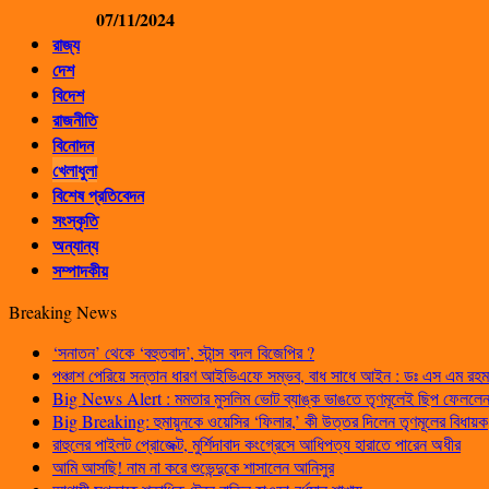
07/11/2024
রাজ্য
দেশ
বিদেশ
রাজনীতি
বিনোদন
খেলাধুলা
বিশেষ প্রতিবেদন
সংস্কৃতি
অন্যান্য
সম্পাদকীয়
Breaking News
‘সনাতন’ থেকে ‘বহুতবাদ’, স্টান্স বদল বিজেপির ?
পঞ্চাশ পেরিয়ে সন্তান ধারণ আইভিএফে সম্ভব, বাধ সাধে আইন : ডঃ এস এম রহম
Big News Alert : মমতার মুসলিম ভোট ব্যাঙ্ক ভাঙতে তৃণমূলেই ছিপ ফেললেন প
Big Breaking: হুমায়ুনকে ওয়েসির ‘ফিলার,’ কী উত্তর দিলেন তৃণমূলের বিধায়ক
রাহুলের পাইলট প্রোজেক্ট, মুর্শিদাবাদ কংগ্রেসে আধিপত্য হারাতে পারেন অধীর
আমি আসছি! নাম না করে শুভেন্দুকে শাসালেন আনিসুর