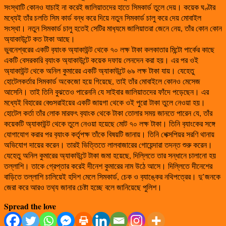
সংস্থাটি কোনও যাচাই না করেই জালিয়াতদের হাতে সিমকার্ড তুলে দেয়। কয়েক ঘণ্টার
মধ্যেই তাঁর চলতি সিম কার্ড বন্ধ করে দিয়ে নতুন সিমকার্ড চালু করে দেয় মোবাইল
সংস্থা। নতুন সিমকার্ড চালু হতেই সেটির মাধ‌্যমে জালিয়াতরা জেনে নেয়, তাঁর কোন কোন
অ‌্যাকাউন্টে কত টাকা আছে।
ভুবনেশ্বরের একটি ব‌্যাংক অ‌্যাকাউন্ট থেকে ৭০ লক্ষ টাকা কলকাতার মিন্টো পার্কের কাছে
একটি বেসরকারি ব‌্যাংক অ‌্যাকাউন্টে কয়েক দফায় লেনদেন করা হয়। এর পর ওই
অ‌্যাকাউন্ট থেকে অনিল কুমারের একটি অ‌্যাকাউন্টে ৬৯ লক্ষ টাকা যায়। যেহেতু
হোটেলকর্তার সিমকার্ড অকেজো হয়ে গিয়েছে, তাই তাঁর মোবাইলে কোনও মেসেজ
আসেনি। তাই তিনি বুঝতেও পারেননি যে সাইবার জালিয়াতদের ফাঁদে পড়েছেন। এর
মধ্যেই বিহারের বেগুসরাইয়ের একটি জায়গা থেকে ওই পুরো টাকা তুলে নেওয়া হয়।
হোটেল কর্তা তাঁর লোক মারফৎ ব‌্যাংক থেকে টাকা তোলার সময় জানতে পারেন যে, তাঁর
কয়েকটি অ‌্যাকাউন্ট থেকে তুলে নেওয়া হয়েছে মোট ৭০ লক্ষ টাকা। তিনি ব‌্যাংকের সঙ্গে
যোগাযোগ করার পর ব‌্যাংক কর্তৃপক্ষ তাঁকে বিষয়টি জানায়। তিনি শেক্সপিয়র সরণি থানায়
অভিযোগ দায়ের করেন। তারই ভিত্তিতে লালবাজারের গোয়েন্দারা তদন্ত শুরু করেন।
যেহেতু অনিল কুমারের অ‌্যাকাউন্টে টাকা জমা হয়েছে, দিল্লিতে তার সন্ধানে চালানো হয়
তল্লাশি। তাকে গ্রেপ্তার করেই দীনেশ কুমারের নাম উঠে আসে। দিল্লিতে দীনেশের
বাড়িতে তল্লাশি চালিয়েই হদিশ মেলে সিমকার্ড, চেক ও ব‌্যাঙ্কের নথিপত্রের। দু’জনকে
জেরা করে আরও তথ‌্য জানার চেষ্টা হচ্ছে বলে জানিয়েছে পুলিশ।
Spread the love