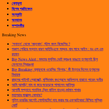
খেলাধুলা
বিশেষ প্রতিবেদন
সংস্কৃতি
অন্যান্য
সম্পাদকীয়
Breaking News
‘সনাতন’ থেকে ‘বহুতবাদ’, স্টান্স বদল বিজেপির ?
পঞ্চাশ পেরিয়ে সন্তান ধারণ আইভিএফে সম্ভব, বাধ সাধে আইন : ডঃ এস এম
রহমান
Big News Alert : মমতার মুসলিম ভোট ব্যাঙ্ক ভাঙতে তৃণমূলেই ছিপ
ফেললেন প্রিয়ঙ্কা
Big Breaking: হুমায়ুনকে ওয়েসির ‘ফিলার,’ কী উত্তর দিলেন তৃণমূলের
বিধায়ক
রাহুলের পাইলট প্রোজেক্ট, মুর্শিদাবাদ কংগ্রেসে আধিপত্য হারাতে পারেন অধীর
আমি আসছি! নাম না করে শুভেন্দুকে শাসালেন আনিসুর
আগামী সপ্তাহে শতাধিক ট্রেন বাতিল হাওড়া-বর্ধমান শাখায়
মহালয়ার মাহাত্ম্য কোথায়?
পুলিশ ডায়রির আগেই পোস্টমর্টেম! দাহ করার পর এফআইআর! বিস্মিত সুপ্রিম
কোর্ট