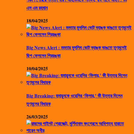
এস এম রহমান
18/04/2025
Big News Alert : মমতার মুসলিম ভোট ব্যাঙ্ক ভাঙতে তৃণমূলেই
ছিপ ফেললেন প্রিয়ঙ্কা
10/04/2025
Big Breaking: হুমায়ুনকে ওয়েসির ‘ফিলার,’ কী উত্তর দিলেন
তৃণমূলের বিধায়ক
26/03/2025