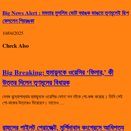
Big News Alert : মমতার মুসলিম ভোট ব্যাঙ্ক ভাঙতে তৃণমূলেই ছিপ
ফেললেন প্রিয়ঙ্কা
10/04/2025
Check Also
Big Breaking: হুমায়ুনকে ওয়েসির ‘ফিলার,’ কী
উত্তর দিলেন তৃণমূলের বিধায়ক
দেবক বন্দ্যোপাধ্যায় হুমায়ুনকে ওয়েসির ফোন! দল তাঁকে শো-কজ করেছে। তিনি সেই
শো-কজের উত্তরও দিয়েছেন। তাতেও …
রাহুলের পাইলট প্রোজেক্ট, মুর্শিদাবাদ কংগ্রেসে আধিপত্য