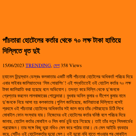
পাঁচতারা হোটেলের কর্তার থেকে ৭০ লক্ষ টাকা হাতিয়ে
দিল্লিতে ধৃত দুই
15/06/2023
TRENDING
,
দেশ
358 Views
চ্যানেল হিন্দুস্থান ডেস্কঃ কলকাতার একটি নামী পাঁচতারা হোটেলের অধিকর্তা পরিচয় দিয়ে
এবার সাইবার জালিয়াতদের ‘সিম সোয়াপিং’! এই পদ্ধতিতেই ওই হোটেল কর্তার ৭০ লক্ষ
টাকা জালিয়াতি করা হয়েছে বলে অভিযোগ। তদন্ত করে দিল্লি থেকে দু’জনকে
গ্রেপ্তার করলেন লালবাজারের গোয়েন্দারা। বুধবার অনিল কুমার ও দীপেশ কুমার নামে
দু’জনকে নিয়ে আসা হয় কলকাতায়।পুলিশ জানিয়েছে, জালিয়াতরা দিল্লিতে বসেই
প্রথমে ওই পাঁচতারা হোটেলের অধিকর্তার সই জাল করে তাঁর লেটারহেডে চিঠি লিখে
মোবাইল ফোন সংস্থায় যায়। নিজেদের ওই হোটেলের কর্তার ঘনিষ্ঠ বলে পরিচয় দিয়ে
জানায়, হোটেল কর্তার মোবাইল ও সিম কার্ড চুরি হয়ে গিয়েছে। তাই তাঁর নতুন সিমকার্ডের
প্রয়োজন। তার সঙ্গে কিছু ভুয়া নথিও মেল করে পাঠায় তারা। যে মেল আইডি ব‌্যবহার
করে, সেটিও ওই হোটেলকর্তার ভুয়ো মেল। ওই ভুয়ো নথি হাতে পাওয়ার পর মোবাইল