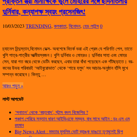
প্রাক্তন স্ত্রী মীনাক্ষিকে ভুলে মোহরের সঙ্গে ছাদনাতলায়
দুর্নিবার, কন্যাপক্ষ স্বয়ং প্রসেনজিৎ!
10/03/2023
TRENDING
,
কলকাতা
,
বিনোদন
,
হেড লাইন্স
0
চ্যানেল হিন্দুস্তান,বিনোদন ডেক্স- অবশেষে বিতর্ক ভরা এই প্রেম যে পরিণতি পেল, তাতে
খুশি পাত্র-পাত্রীর আত্মীয়স্বজন। খুশি দুর্নিবার ও মোহরও। দুর্নিবার সাহা এবং মোহর
সেন, যারা গত বছর থেকে ডেটিং করছেন, এবার তারা বাঁধা পড়েছেন এক গাঁটছড়াতে। বর-
কনের উভয় পরিবারই ‘আইবুরোভাত’ থেকে ‘গায়ে হলুদ’ সব আচার-অনুষ্ঠান হাঁসি মুখে
সম্পন্ন করেছেন। কিন্তু …
আরও পড়ুন »
লাস্ট আপডেট
‘সনাতন’ থেকে ‘বহুতবাদ’, স্টান্স বদল বিজেপির ?
পঞ্চাশ পেরিয়ে সন্তান ধারণ আইভিএফে সম্ভব, বাধ সাধে আইন : ডঃ এস এম
রহমান
Big News Alert : মমতার মুসলিম ভোট ব্যাঙ্ক ভাঙতে তৃণমূলেই ছিপ