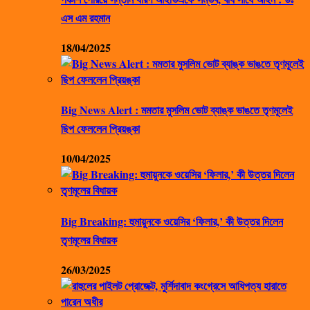
এস এম রহমান
18/04/2025
Big News Alert : মমতার মুসলিম ভোট ব্যাঙ্ক ভাঙতে তৃণমূলেই
ছিপ ফেললেন প্রিয়ঙ্কা
10/04/2025
Big Breaking: হুমায়ুনকে ওয়েসির ‘ফিলার,’ কী উত্তর দিলেন
তৃণমূলের বিধায়ক
26/03/2025