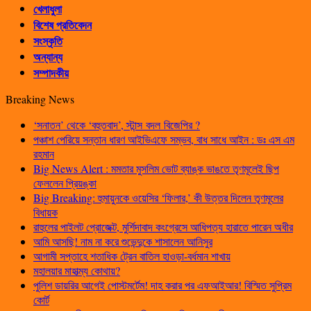
খেলাধুলা
বিশেষ প্রতিবেদন
সংস্কৃতি
অন্যান্য
সম্পাদকীয়
Breaking News
‘সনাতন’ থেকে ‘বহুতবাদ’, স্টান্স বদল বিজেপির ?
পঞ্চাশ পেরিয়ে সন্তান ধারণ আইভিএফে সম্ভব, বাধ সাধে আইন : ডঃ এস এম
রহমান
Big News Alert : মমতার মুসলিম ভোট ব্যাঙ্ক ভাঙতে তৃণমূলেই ছিপ
ফেললেন প্রিয়ঙ্কা
Big Breaking: হুমায়ুনকে ওয়েসির ‘ফিলার,’ কী উত্তর দিলেন তৃণমূলের
বিধায়ক
রাহুলের পাইলট প্রোজেক্ট, মুর্শিদাবাদ কংগ্রেসে আধিপত্য হারাতে পারেন অধীর
আমি আসছি! নাম না করে শুভেন্দুকে শাসালেন আনিসুর
আগামী সপ্তাহে শতাধিক ট্রেন বাতিল হাওড়া-বর্ধমান শাখায়
মহালয়ার মাহাত্ম্য কোথায়?
পুলিশ ডায়রির আগেই পোস্টমর্টেম! দাহ করার পর এফআইআর! বিস্মিত সুপ্রিম
কোর্ট