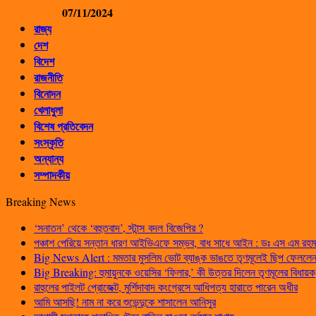
07/11/2024
রাজ্য
দেশ
বিদেশ
রাজনীতি
বিনোদন
খেলাধুলা
বিশেষ প্রতিবেদন
সংস্কৃতি
অন্যান্য
সম্পাদকীয়
Breaking News
‘সনাতন’ থেকে ‘বহুতবাদ’, স্টান্স বদল বিজেপির ?
পঞ্চাশ পেরিয়ে সন্তান ধারণ আইভিএফে সম্ভব, বাধ সাধে আইন : ডঃ এস এম রহম
Big News Alert : মমতার মুসলিম ভোট ব্যাঙ্ক ভাঙতে তৃণমূলেই ছিপ ফেললেন প
Big Breaking: হুমায়ুনকে ওয়েসির ‘ফিলার,’ কী উত্তর দিলেন তৃণমূলের বিধায়ক
রাহুলের পাইলট প্রোজেক্ট, মুর্শিদাবাদ কংগ্রেসে আধিপত্য হারাতে পারেন অধীর
আমি আসছি! নাম না করে শুভেন্দুকে শাসালেন আনিসুর