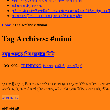
আগামী সপ্তাহে শতাধিক ট্রেন বাতিল হাওড়া-বর্ধমান শাখায়
মহালয়ার মাহাত্ম্য কোথায়?
পুলিশ ডায়রির আগেই পোস্টমর্টেম! দাহ করার পর এফআইআর! বিস্মিত সুপ্রিম কোর্ট
চোরেদের মন্ত্রীসভা… কেন বলেছিলেন বাঙালিয়ানার প্রতীক
Home
/
Tag Archives: #mimi
Tag Archives:
#mimi
বছর শুরুতে শিব দরবারে মিমি
10/01/2024
TRENDING
,
বিনোদন
,
রাজনীতি
,
হেড লাইন্স
0
চ্যানেল হিন্দুস্তান, বিনোদন ডেক্স বর্তমানে বেনারস ভ্রমণে ব্যস্ত টলিউড নায়িকা। সেখ
আগেই হইচই এর প্ল্যাটফর্মে মুক্তি পেয়েছে অভিনেত্রী প্রথম সিরিজ, যেখানে আইনজীব
আরও পড়ুন »
লাস্ট আপডেট