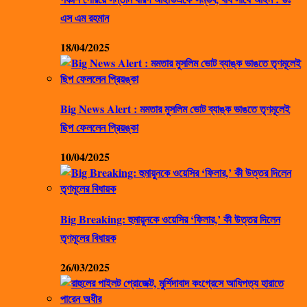
এস এম রহমান
18/04/2025
Big News Alert : মমতার মুসলিম ভোট ব্যাঙ্ক ভাঙতে তৃণমূলেই
ছিপ ফেললেন প্রিয়ঙ্কা
10/04/2025
Big Breaking: হুমায়ুনকে ওয়েসির ‘ফিলার,’ কী উত্তর দিলেন
তৃণমূলের বিধায়ক
26/03/2025