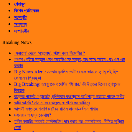
খেলাধুলা
বিশেষ প্রতিবেদন
সংস্কৃতি
অন্যান্য
সম্পাদকীয়
Breaking News
‘সনাতন’ থেকে ‘বহুতবাদ’, স্টান্স বদল বিজেপির ?
পঞ্চাশ পেরিয়ে সন্তান ধারণ আইভিএফে সম্ভব, বাধ সাধে আইন : ডঃ এস এম
রহমান
Big News Alert : মমতার মুসলিম ভোট ব্যাঙ্ক ভাঙতে তৃণমূলেই ছিপ
ফেললেন প্রিয়ঙ্কা
Big Breaking: হুমায়ুনকে ওয়েসির ‘ফিলার,’ কী উত্তর দিলেন তৃণমূলের
বিধায়ক
রাহুলের পাইলট প্রোজেক্ট, মুর্শিদাবাদ কংগ্রেসে আধিপত্য হারাতে পারেন অধীর
আমি আসছি! নাম না করে শুভেন্দুকে শাসালেন আনিসুর
আগামী সপ্তাহে শতাধিক ট্রেন বাতিল হাওড়া-বর্ধমান শাখায়
মহালয়ার মাহাত্ম্য কোথায়?
পুলিশ ডায়রির আগেই পোস্টমর্টেম! দাহ করার পর এফআইআর! বিস্মিত সুপ্রিম
কোর্ট