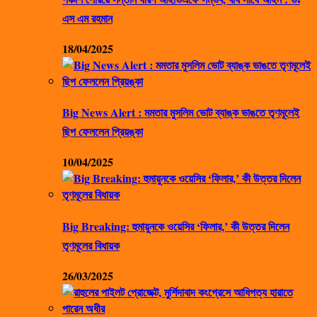
এস এম রহমান
18/04/2025
Big News Alert : মমতার মুসলিম ভোট ব্যাঙ্ক ভাঙতে তৃণমূলেই
ছিপ ফেললেন প্রিয়ঙ্কা
10/04/2025
Big Breaking: হুমায়ুনকে ওয়েসির ‘ফিলার,’ কী উত্তর দিলেন
তৃণমূলের বিধায়ক
26/03/2025