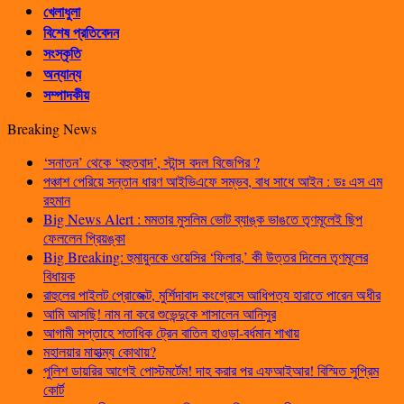
খেলাধুলা
বিশেষ প্রতিবেদন
সংস্কৃতি
অন্যান্য
সম্পাদকীয়
Breaking News
‘সনাতন’ থেকে ‘বহুতবাদ’, স্টান্স বদল বিজেপির ?
পঞ্চাশ পেরিয়ে সন্তান ধারণ আইভিএফে সম্ভব, বাধ সাধে আইন : ডঃ এস এম
রহমান
Big News Alert : মমতার মুসলিম ভোট ব্যাঙ্ক ভাঙতে তৃণমূলেই ছিপ
ফেললেন প্রিয়ঙ্কা
Big Breaking: হুমায়ুনকে ওয়েসির ‘ফিলার,’ কী উত্তর দিলেন তৃণমূলের
বিধায়ক
রাহুলের পাইলট প্রোজেক্ট, মুর্শিদাবাদ কংগ্রেসে আধিপত্য হারাতে পারেন অধীর
আমি আসছি! নাম না করে শুভেন্দুকে শাসালেন আনিসুর
আগামী সপ্তাহে শতাধিক ট্রেন বাতিল হাওড়া-বর্ধমান শাখায়
মহালয়ার মাহাত্ম্য কোথায়?
পুলিশ ডায়রির আগেই পোস্টমর্টেম! দাহ করার পর এফআইআর! বিস্মিত সুপ্রিম
কোর্ট