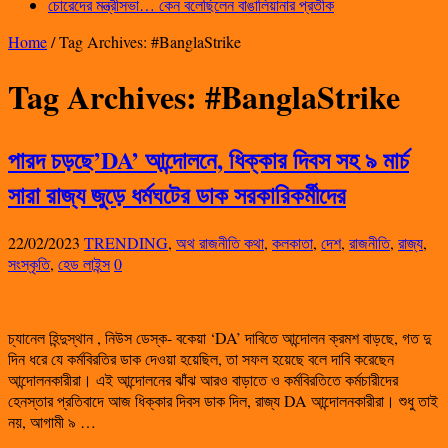
চোরেদের মন্ত্রীসভা… কেন বলেছিলেন বাঙালিয়ানার প্রতীক
Home
/
Tag Archives: #BanglaStrike
Tag Archives:
#BanglaStrike
পারদ চড়ছে’DA’ আন্দোলনে, ধিক্কার দিবস সহ ৯ মার্চ
সারা রাজ্য জুড়ে ধর্মঘটের ডাক সরকারিকর্মীদের
22/02/2023
TRENDING
,
অথ রাজনীতি কথা
,
কলকাতা
,
দেশ
,
রাজনীতি
,
রাজ্য
,
সংস্কৃতি
,
হেড লাইন্স
0
চ্যানেল হিন্দুস্থান , নিউস ডেস্ক- বকেয়া ‘DA’ দাবিতে আন্দোলন ক্রমশ বাড়ছে, গত দু
দিন ধরে যে কর্মবিরতির ডাক দেওয়া হয়েছিল, তা সফল হয়েছে বলে দাবি করেছেন
আন্দোলনকারীরা। এই আন্দোলনের ঝাঁঝ আরও বাড়াতে ও কর্মবিরতিতে কর্মচারীদের
হেনস্তার প্রতিবাদে আজ ধিক্কার দিবস ডাক দিল, রাজ্য DA আন্দোলনকারীরা। শুধু তাই
নয়, আগামী ৯ …