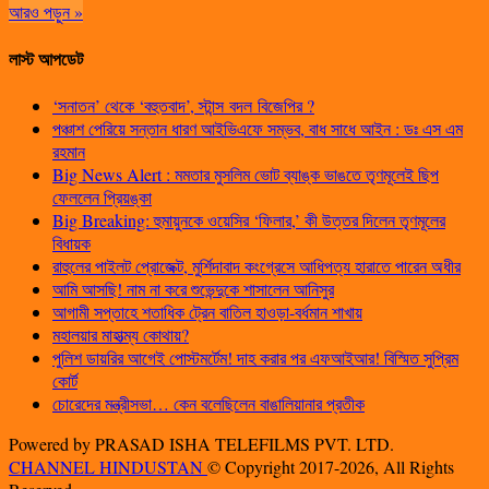
আরও পড়ুন »
লাস্ট আপডেট
‘সনাতন’ থেকে ‘বহুতবাদ’, স্টান্স বদল বিজেপির ?
পঞ্চাশ পেরিয়ে সন্তান ধারণ আইভিএফে সম্ভব, বাধ সাধে আইন : ডঃ এস এম
রহমান
Big News Alert : মমতার মুসলিম ভোট ব্যাঙ্ক ভাঙতে তৃণমূলেই ছিপ
ফেললেন প্রিয়ঙ্কা
Big Breaking: হুমায়ুনকে ওয়েসির ‘ফিলার,’ কী উত্তর দিলেন তৃণমূলের
বিধায়ক
রাহুলের পাইলট প্রোজেক্ট, মুর্শিদাবাদ কংগ্রেসে আধিপত্য হারাতে পারেন অধীর
আমি আসছি! নাম না করে শুভেন্দুকে শাসালেন আনিসুর
আগামী সপ্তাহে শতাধিক ট্রেন বাতিল হাওড়া-বর্ধমান শাখায়
মহালয়ার মাহাত্ম্য কোথায়?
পুলিশ ডায়রির আগেই পোস্টমর্টেম! দাহ করার পর এফআইআর! বিস্মিত সুপ্রিম
কোর্ট
চোরেদের মন্ত্রীসভা… কেন বলেছিলেন বাঙালিয়ানার প্রতীক
Powered by PRASAD ISHA TELEFILMS PVT. LTD.
CHANNEL HINDUSTAN
© Copyright 2017-2026, All Rights