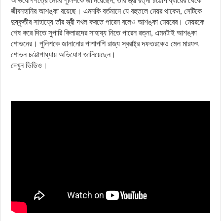
জীবনহানির আশঙ্কা রয়েছে। এমনকি বর্তমানে যে বহুতলে মেয়র থাকেন, সেটিকে
দুষ্কৃতীর সাহায্যে তাঁর স্ত্রী দখল করতে পারেন বলেও আশঙ্কা মেয়রের। মেয়রকে
শেষ করে দিতে সুপারি কিলারদের সাহায্য নিতে পারেন রত্না, এমনটাই আশঙ্কা
শোভনের। পুলিশকে জানানোর পাশাপশি রাজ্য স্বরাষ্ট্র দফতরকেও মেল মারফৎ
শোভন চট্টোপাধ্যায় অভিযোগ জানিয়েছেন।
দেখুন ভিডিও।