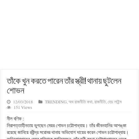
তাঁকে খুন করতে পারেন তাঁর স্ত্রী! থানায় ছুটলেন
শোভন
12/03/2018
TRENDING
,
অথ রাজনীতি কথা
,
রাজনীতি
,
হেড লাইন্স
151 Views
নীল বণিক :
নিরাপত্তাহীনতায় ভুগছেন মেয়র শোভন চট্টোপাধ্যায়। তাঁর জীবনহানির আশঙ্কা
রয়েছে জানিয়ে রবীন্দ্র সরোবর থানায় অভিযোগ দায়ের করেন শোভন চট্টোপাধ্যায়।
অভিযোগপত্রে মেয়র পুলিশকে জানিয়েছেন, তাঁর স্ত্রী রত্না চট্টোপাধ্যায়ের থেকে