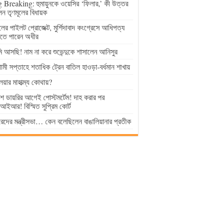
 Breaking: হুমায়ুনকে ওয়েসির ‘ফিলার,’ কী উত্তর
েন তৃণমূলের বিধায়ক
ুলের পাইলট প্রোজেক্ট, মুর্শিদাবাদ কংগ্রেসে আধিপত্য
াতে পারেন অধীর
 আসছি! নাম না করে শুভেন্দুকে শাসালেন আনিসুর
মী সপ্তাহে শতাধিক ট্রেন বাতিল হাওড়া-বর্ধমান শাখায়
লয়ার মাহাত্ম্য কোথায়?
িশ ডায়রির আগেই পোস্টমর্টেম! দাহ করার পর
ইআর! বিস্মিত সুপ্রিম কোর্ট
েদের মন্ত্রীসভা… কেন বলেছিলেন বাঙালিয়ানার প্রতীক