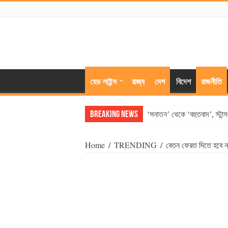
হেড লাইন্স
রাজ্য
দেশ
বিদেশ
রাজনীতি
Breaking News
‘সনাতন’ থেকে ‘বহুতবাদ’, স্টান
Home
/
TRENDING
/
বেতন ফেরত দিতে হবে না 