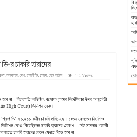
Big
দিল
রাহ
হার
আমি
আগা
মহা
পুল
 ডি-র চাকরি হারাদের
এফআ
চোর
কথা
,
কলকাতা
,
দেশ
,
রাজনীতি
,
রাজ্য
,
হেড লাইন্স
441 Views
ে না। বিচারপতি অভিজিৎ গঙ্গোপাধ্যায়ের নির্দেশিকার উপর অন্তর্বর্তী
cutta High Court) ডিভিশন বেঞ্চ।
্রুপ ডি’ র ১,৯১১ কর্মীর চাকরি হারিয়েছে। বেতন ফেরতের নির্দেশও
 ডিভিশন বেঞ্চে গিয়েছিলেন চাকরি হারাদের একাংশ। সেই মামলায় পরবর্তী
ত আপাতত চাকরি হারাদের বেতন ফেরত দিতে হবে না।