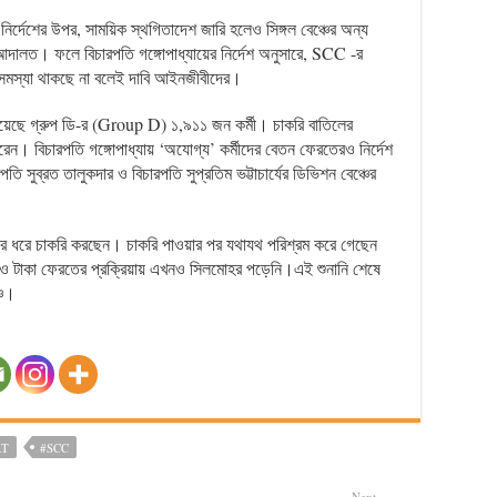
নির্দেশের উপর, সাময়িক স্থগিতাদেশ জারি হলেও সিঙ্গল বেঞ্চের অন্য
দালত। ফলে বিচারপতি গঙ্গোপাধ্যায়ের নির্দেশ অনুসারে, SCC -র
নও সমস্যা থাকছে না বলেই দাবি আইনজীবীদের।
হারিয়েছে গ্রুপ ডি-র (Group D) ১,৯১১ জন কর্মী। চাকরি বাতিলের
লা করেন। বিচারপতি গঙ্গোপাধ্যায় ‘অযোগ্য’ কর্মীদের বেতন ফেরতেরও নির্দেশ
তি সুব্রত তালুকদার ও বিচারপতি সুপ্রতিম ভট্টাচার্যের ডিভিশন বেঞ্চের
বছর ধরে চাকরি করছেন। চাকরি পাওয়ার পর যথাযথ পরিশ্রম করে গেছেন
ও টাকা ফেরতের প্রক্রিয়ায় এখনও সিলমোহর পড়েনি।এই শুনানি শেষে
্চ।
RT
#SCC
Next