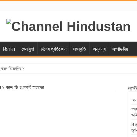
বিনোদন
খেলাধুলা
বিশেষ প্রতিবেদন
সংস্কৃতি
অন্যান্য
সম্পাদকীয়
্স বদল বিজেপির ?
? গ্রুপ ডি-র চাকরি হারাদের
লাস
‘সন
পঞ্
আই
Big
তৃণ