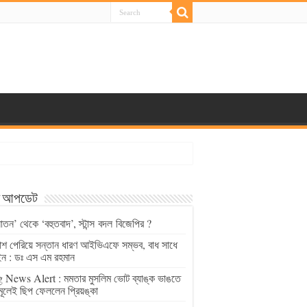
্ট আপডেট
াতন’ থেকে ‘বহুতবাদ’, স্টান্স বদল বিজেপির ?
চাশ পেরিয়ে সন্তান ধারণ আইভিএফে সম্ভব, বাধ সাধে
ন : ডঃ এস এম রহমান
 News Alert : মমতার মুসলিম ভোট ব্যাঙ্ক ভাঙতে
মূলেই ছিপ ফেললেন প্রিয়ঙ্কা