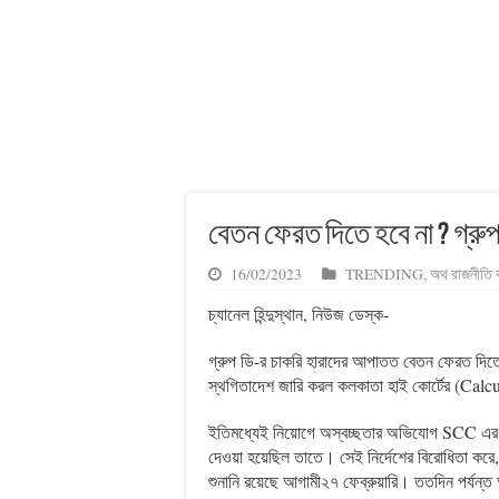
বেতন ফেরত দিতে হবে না ? গ্রুপ
16/02/2023
TRENDING
,
অথ রাজনীতি 
চ্যানেল হিন্দুস্থান, নিউজ ডেস্ক-
গ্রুপ ডি-র চাকরি হারাদের আপাতত বেতন ফেরত দিতে হব
স্থগিতাদেশ জারি করল কলকাতা হাই কোর্টের (Cal
ইতিমধ্যেই নিয়োগে অস্বচ্ছতার অভিযোগ SCC এর ‘গ
দেওয়া হয়েছিল তাতে। সেই নির্দেশের বিরোধিতা করে,
শুনানি রয়েছে আগামী২৭ ফেব্রুয়ারি। ততদিন পর্যন্