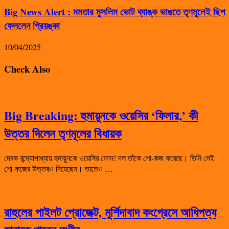
Big News Alert : মমতার মুসলিম ভোট ব্যাঙ্ক ভাঙতে তৃণমূলেই ছিপ
ফেললেন প্রিয়ঙ্কা
10/04/2025
Check Also
Big Breaking: হুমায়ুনকে ওয়েসির ‘ফিলার,’ কী
উত্তর দিলেন তৃণমূলের বিধায়ক
দেবক বন্দ্যোপাধ্যায় হুমায়ুনকে ওয়েসির ফোন! দল তাঁকে শো-কজ করেছে। তিনি সেই
শো-কজের উত্তরও দিয়েছেন। তাতেও …
রাহুলের পাইলট প্রোজেক্ট, মুর্শিদাবাদ কংগ্রেসে আধিপত্য