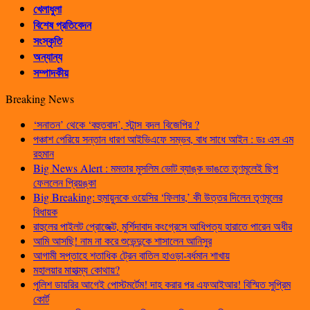
খেলাধুলা
বিশেষ প্রতিবেদন
সংস্কৃতি
অন্যান্য
সম্পাদকীয়
Breaking News
‘সনাতন’ থেকে ‘বহুতবাদ’, স্টান্স বদল বিজেপির ?
পঞ্চাশ পেরিয়ে সন্তান ধারণ আইভিএফে সম্ভব, বাধ সাধে আইন : ডঃ এস এম
রহমান
Big News Alert : মমতার মুসলিম ভোট ব্যাঙ্ক ভাঙতে তৃণমূলেই ছিপ
ফেললেন প্রিয়ঙ্কা
Big Breaking: হুমায়ুনকে ওয়েসির ‘ফিলার,’ কী উত্তর দিলেন তৃণমূলের
বিধায়ক
রাহুলের পাইলট প্রোজেক্ট, মুর্শিদাবাদ কংগ্রেসে আধিপত্য হারাতে পারেন অধীর
আমি আসছি! নাম না করে শুভেন্দুকে শাসালেন আনিসুর
আগামী সপ্তাহে শতাধিক ট্রেন বাতিল হাওড়া-বর্ধমান শাখায়
মহালয়ার মাহাত্ম্য কোথায়?
পুলিশ ডায়রির আগেই পোস্টমর্টেম! দাহ করার পর এফআইআর! বিস্মিত সুপ্রিম
কোর্ট