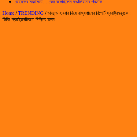
চোরেদের মন্ত্রীসভা… কেন বলেছিলেন বাঙালিয়ানার প্রতীক
Home
/
TRENDING
/
ডায়মন্ড হারবার নিয়ে রাজ্যপালের রিপোর্ট স্বরাষ্ট্রমন্ত্রকে :
ডিজি-স্বরাষ্ট্রসচিবকে দিল্লির তলব