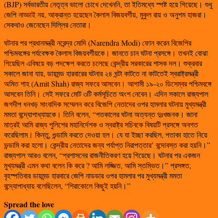
(BJP) সর্বভারতীয় নেতৃত্ব ভালো চোখে দেখেননি, তা ইতিমধ্যে স্পষ্ট হয়ে গিয়েছে। শুধু
জেপি নাড্ডাই নয়, আক্রান্ত হয়েছেন কৈলাস বিজয়বর্গীয়, মুকুল রায় ও অনুপম হাজরা।
সেকথাও জেনেছেন দিল্লির নেতারা।
ঘটনার পর প্রধানমন্ত্রী নরেন্দ্র মোদি (Narendra Modi) ফোন করেন বিজেপির
পশ্চিমবঙ্গের পর্যবেক্ষক কৈলাস বিজয়বর্গীয়কে। জানতে চান ঘটনা প্রসঙ্গে। তখনই বোঝা
গিয়েছিল এবিষয়ে বড় পদক্ষেপ করতে চলেছে কেন্দ্রীয় সরকারের শাসক দল। শুক্রবার
সকালে জানা যায়, ডায়মন্ড হারবারের ঘটনার ২৪ ঘন্টা কাটতে না কাটতেই স্বরাষ্ট্রমন্ত্রী
অমিত শাহ (Amit Shah) রাজ্য সফরে আসবেন। আগামী ১৯-২০ ডিসেম্বর পশ্চিমবঙ্গে
আসবেন তিনি। সেই সফরে মোট ৩টি কর্মসূচিতে অংশ নেবেন। এদিন সকালে রাজ্যপাল
জগদীপ ধনখড় সাংবাদিক সম্মেলন করে বিজেপি নেতাদের ওপর হামলার ঘটনায় মুখ্যমন্ত্রী
মমতা বন্দ্যোপাধ্যায়কে। তিনি বলেন, “গতকালের ঘটনা অত্যন্ত দুঃখজনক। জানা
মাত্রই আমি রাজ্য পুলিশের মহানির্দেশক ও স্বরাষ্ট্র সচিবকে বিষয়টি প্রসঙ্গে অবগত
করেছিলাম। কিন্তু, গুন্ডামি করতে দেওয়া হল। যে যা ইচ্ছা করছিল, পতাকা হাতে নিয়ে
ভন্ডামি করা হলো। কেন্দ্রীয় নেতাদের জন্য পর্যাপ্ত নিরাপত্তার’ বন্দোবস্ত করা হয়নি।”
রাজ্যপাল আরও বলেন, “প্রশাসনের রাজনীতিকরণ হয়ে গিয়েছে। ঘটনার পর একজন
মুখ্যমন্ত্রী এমন কথা বলেন কি করে ? আমি লজ্জিত, আমি স্তম্ভিত।” প্রসঙ্গত,
বৃহস্পতিবার ডায়মন্ড হারবারে জেপি নাডডার ওপর হামলার পর মুখ্যমন্ত্রী মমতা
বন্দ্যোপাধ্যায় বলেছিলেন, “শিরাকোলে কিছুই হয়নি।”
Spread the love