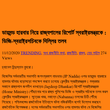
ডায়মন্ড হারবার নিয়ে রাজ্যপালের রিপোর্ট স্বরাষ্ট্রমন্ত্রকে :
ডিজি-স্বরাষ্ট্রসচিবকে দিল্লির তলব
11/12/2020
TRENDING
,
অথ রাজনীতি কথা
,
রাজনীতি
,
রাজ্য
,
হেড লাইন্স
274
Views
চ্যানেল হিন্দুস্তান ব্যুরো।
বিজেপির সর্বভারতীয় সভাপতি জগৎপ্রকাশ নাডডার (JP Nadda) ওপর ডায়মন্ড হারবারে
হামলার ঘটনায় বড়োসড়ো পদক্ষেপ করতে চলেছে কেন্দ্রীয় স্বরাষ্ট্রমন্ত্রক। শুক্রবার
সকালে রাজ্যপাল জগদীপ ধনখড়ের (Jagdeep Dhankar) রিপোর্ট স্বরাষ্ট্রমন্ত্রক
(Home Ministry) পৌঁছানোর পরে রাজ্য পুলিশের ডিজি ও স্বরাষ্ট্র সচিবকে তলব করল
কেন্দ্রীয় স্বরাষ্ট্রমন্ত্রক। সূত্রের খবর, নবান্নে (Nabanna) তলবের চিঠি পৌঁছে
গিয়েছে। পশ্চিমবঙ্গের রাজনৈতিক ইতিহাসে ঘটনা নজিরবিহীন বলেই উল্লেখ করছেন
রাজনৈতিক বিশেষজ্ঞরা। দলের সর্বভারতীয় সভাপতির ওপর হামলার ঘটনা যে বিজেপির