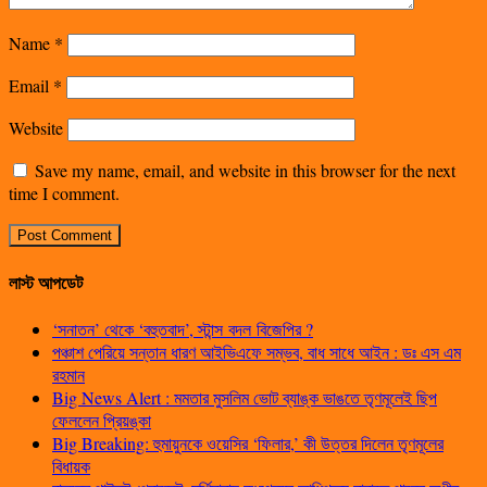
Name
*
Email
*
Website
Save my name, email, and website in this browser for the next
time I comment.
লাস্ট আপডেট
‘সনাতন’ থেকে ‘বহুতবাদ’, স্টান্স বদল বিজেপির ?
পঞ্চাশ পেরিয়ে সন্তান ধারণ আইভিএফে সম্ভব, বাধ সাধে আইন : ডঃ এস এম
রহমান
Big News Alert : মমতার মুসলিম ভোট ব্যাঙ্ক ভাঙতে তৃণমূলেই ছিপ
ফেললেন প্রিয়ঙ্কা
Big Breaking: হুমায়ুনকে ওয়েসির ‘ফিলার,’ কী উত্তর দিলেন তৃণমূলের
বিধায়ক