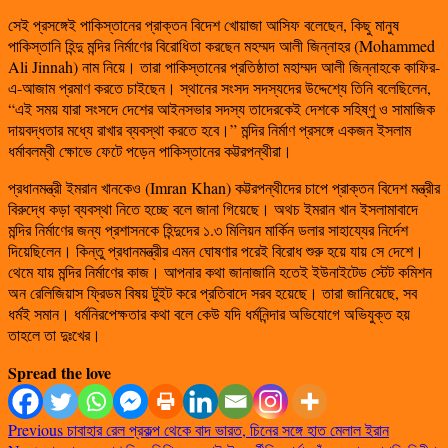
সেই প্রসঙ্গেই পাকিস্তানের প্রাক্তন বিদেশ খোয়াজা আসিফ বলেছেন, কিছু মানুষ
পাকিস্তানি হিন্দু মন্দির নির্মাণের বিরোধিতা করছেন মহম্মদ আলী জিন্নাহর (Mohammed
Ali Jinnah) নাম নিয়ে। তারা পাকিস্তানের প্রতিষ্ঠাতা মহাম্মদ আলী জিন্নাহকে কাফির-
এ-আজাম প্রমাণ করতে চাইছেন। স্থানের সংসদ সদস্যদের উদ্দেশ্যে তিনি বলেছিলেন,
“এই সময় যারা সংসদে দেশের আইনসভার সদস্য তাদেরকেই দেশকে সহিষ্ণু ও সামাজিক
দায়বদ্ধতার মধ্যে রাখার ব্যবস্থা করতে হবে।” মন্দির নির্মাণ প্রসঙ্গে একজন ইসলাম
ধর্মাবলম্বী ক্ষোভে ফেটে পড়েন পাকিস্তানের কট্টরপন্থীরা।
প্রধানমন্ত্রী ইমরান খানকেও (Imran Khan) কট্টরপন্থীদের চাপে প্রাক্তন বিদেশ মন্ত্রীর
বিরুদ্ধে কড়া ব্যবস্থা নিতে হচ্ছে বলে জানা গিয়েছে। অথচ ইমরান খান ইসলামাবাদে
মন্দির নির্মাণের জন্য প্রশাসনকে হিন্দুদের ১.৩ মিলিয়ন মার্কিন ডলার সাহায্যের নির্দেশ
দিয়েছিলেন। কিন্তু প্রধানমন্ত্রীর এমন ঘোষণার পরেই বিরোধ শুরু হয়ে যায় সে দেশে।
থেমে যায় মন্দির নির্মাণের কাজ। আপনার কথা জানাজানি হতেই ইউনাইটেড স্টেট কমিশন
অন রেলিজিয়াস ফ্রিডম বিষয় টুইট করে প্রতিবাদে সরব হয়েছে। তারা জানিয়েছে, সব
ধর্মই সমান। ধর্মনিরপেক্ষতার কথা বলে কেউ যদি ধর্মনিন্দার অভিযোগে অভিযুক্ত হয়
তাহলে তা দুঃখের।
Spread the love
Previous
চাবাহার রেল প্রকল্প থেকে বাদ ভারত, চিনের সঙ্গে হাত মেলাল ইরান