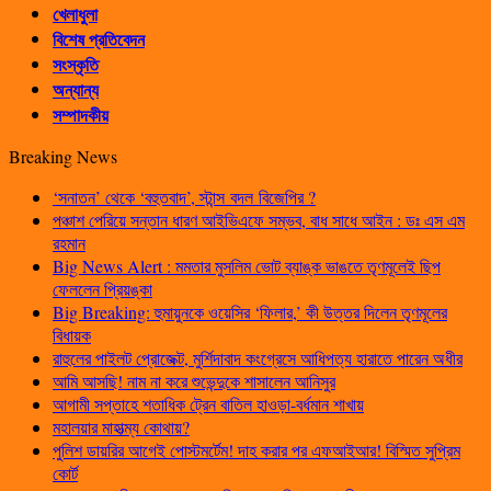
খেলাধুলা
বিশেষ প্রতিবেদন
সংস্কৃতি
অন্যান্য
সম্পাদকীয়
Breaking News
‘সনাতন’ থেকে ‘বহুতবাদ’, স্টান্স বদল বিজেপির ?
পঞ্চাশ পেরিয়ে সন্তান ধারণ আইভিএফে সম্ভব, বাধ সাধে আইন : ডঃ এস এম
রহমান
Big News Alert : মমতার মুসলিম ভোট ব্যাঙ্ক ভাঙতে তৃণমূলেই ছিপ
ফেললেন প্রিয়ঙ্কা
Big Breaking: হুমায়ুনকে ওয়েসির ‘ফিলার,’ কী উত্তর দিলেন তৃণমূলের
বিধায়ক
রাহুলের পাইলট প্রোজেক্ট, মুর্শিদাবাদ কংগ্রেসে আধিপত্য হারাতে পারেন অধীর
আমি আসছি! নাম না করে শুভেন্দুকে শাসালেন আনিসুর
আগামী সপ্তাহে শতাধিক ট্রেন বাতিল হাওড়া-বর্ধমান শাখায়
মহালয়ার মাহাত্ম্য কোথায়?
পুলিশ ডায়রির আগেই পোস্টমর্টেম! দাহ করার পর এফআইআর! বিস্মিত সুপ্রিম
কোর্ট