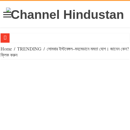
‘সনাতন’ থেকে ‘বহুতবাদ’, স্টান্স বদল বিজেপির ?
Home
/
TRENDING
/
সোমবার ইস্টবেঙ্গল–মহমেডানে মমতা যোগ। জানেন কেন?‌
ক্লিক করুন
পঞ্চাশ পেরিয়ে সন্তান ধারণ আইভিএফে সম্ভব, বাধ সাধে আইন : ডঃ এস এম রহমান
Big News Alert : মমতার মুসলিম ভোট ব্যাঙ্ক ভাঙতে তৃণমূলেই ছিপ ফেললেন প্রিয়ঙ্
Big Breaking: হুমায়ুনকে ওয়েসির ‘ফিলার,’ কী উত্তর দিলেন তৃণমূলের বিধায়ক
রাহুলের পাইলট প্রোজেক্ট, মুর্শিদাবাদ কংগ্রেসে আধিপত্য হারাতে পারেন অধীর
আমি আসছি! নাম না করে শুভেন্দুকে শাসালেন আনিসুর
আগামী সপ্তাহে শতাধিক ট্রেন বাতিল হাওড়া-বর্ধমান শাখায়
মহালয়ার মাহাত্ম্য কোথায়?
পুলিশ ডায়রির আগেই পোস্টমর্টেম! দাহ করার পর এফআইআর! বিস্মিত সুপ্রিম কোর্ট