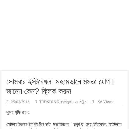
চোরেদের মন্ত্রীসভা… কেন বলেছিলেন বাঙালিয়ানার প্রতীক
সোমবার ইস্টবেঙ্গল–মহমেডানে মমতা যোগ।
জানেন কেন?‌ ক্লিক করুন
25/03/2018
TRENDING
,
খেলাধুলা
,
হেড লাইন্স
196 Views
সুজয় সুফি রায় :
সোমবার উল্লেখযোগ্য দিন ইস্ট–মহমেডানের। দুপুর দু–টোয় ইস্টবেঙ্গল, মহমেডান