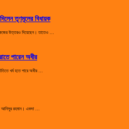
িলেন তৃণমূলের বিধায়ক
 শো-কজের উত্তরও দিয়েছেন। তাতেও …
হারাতে পারেন অধীর
রাজনীতিতে খর্ব হতে পারে অধীর …
সালেন আনিসুর রহমান। একদা …