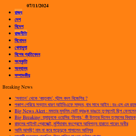
07/11/2024
রাজ্য
দেশ
বিদেশ
রাজনীতি
বিনোদন
খেলাধুলা
বিশেষ প্রতিবেদন
সংস্কৃতি
অন্যান্য
সম্পাদকীয়
Breaking News
‘সনাতন’ থেকে ‘বহুতবাদ’, স্টান্স বদল বিজেপির ?
পঞ্চাশ পেরিয়ে সন্তান ধারণ আইভিএফে সম্ভব, বাধ সাধে আইন : ডঃ এস এম রহম
Big News Alert : মমতার মুসলিম ভোট ব্যাঙ্ক ভাঙতে তৃণমূলেই ছিপ ফেললেন প
Big Breaking: হুমায়ুনকে ওয়েসির ‘ফিলার,’ কী উত্তর দিলেন তৃণমূলের বিধায়ক
রাহুলের পাইলট প্রোজেক্ট, মুর্শিদাবাদ কংগ্রেসে আধিপত্য হারাতে পারেন অধীর
আমি আসছি! নাম না করে শুভেন্দুকে শাসালেন আনিসুর