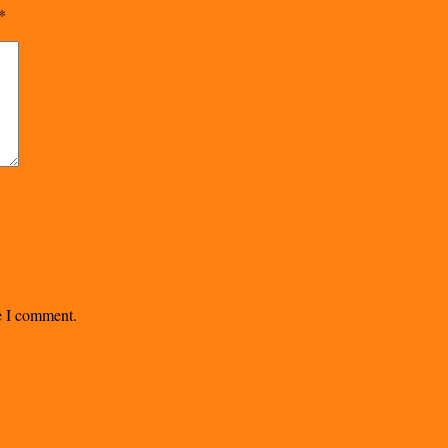
*
me I comment.