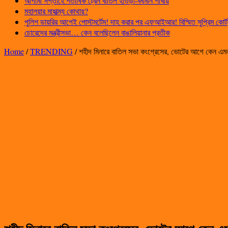
আগামী সপ্তাহে শতাধিক ট্রেন বাতিল হাওড়া-বর্ধমান শাখায়
মহালয়ার মাহাত্ম্য কোথায়?
পুলিশ ডায়রির আগেই পোস্টমর্টেম! দাহ করার পর এফআইআর! বিস্মিত সুপ্রিম কোর্ট
চোরেদের মন্ত্রীসভা… কেন বলেছিলেন বাঙালিয়ানার প্রতীক
Home
/
TRENDING
/
শহীদ মিনারে বাতিল সভা কংগ্রেসের, ভোটের আগে কেন এমন 