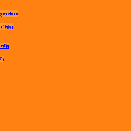
র বিধায়ক
ধীর