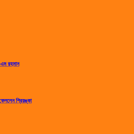
স এম রহমান
েললেন প্রিয়ঙ্কা