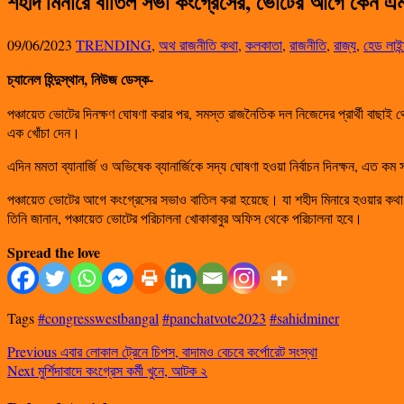
শহীদ মিনারে বাতিল সভা কংগ্রেসের, ভোটের আগে কেন এমন
09/06/2023
TRENDING
,
অথ রাজনীতি কথা
,
কলকাতা
,
রাজনীতি
,
রাজ্য
,
হেড লাইন
চ্যানেল হিন্দুস্থান, নিউজ ডেস্ক-
পঞ্চায়েত ভোটের দিনক্ষণ ঘোষণা করার পর, সমস্ত রাজনৈতিক দল নিজেদের প্রার্থী বাছা
এক খোঁচা দেন।
এদিন মমতা ব্যানার্জি ও অভিষেক ব্যানার্জিকে সদ্য ঘোষণা হওয়া নির্বাচন দিনক্ষন, এত
পঞ্চায়েত ভোটের আগে কংগ্রেসের সভাও বাতিল করা হয়েছে। যা শহীদ মিনারে হওয়ার কথা ছ
তিনি জানান, পঞ্চায়েত ভোটের পরিচালনা খোকাবাবুর অফিস থেকে পরিচালনা হবে।
Spread the love
Tags
#congresswestbangal
#panchatvote2023
#sahidminer
Previous
এবার লোকাল ট্রেনে চিপস, বাদামও বেচবে কর্পোরেট সংস্থা
Next
মুর্শিদাবাদে কংগ্রেস কর্মী খুনে, আটক ২