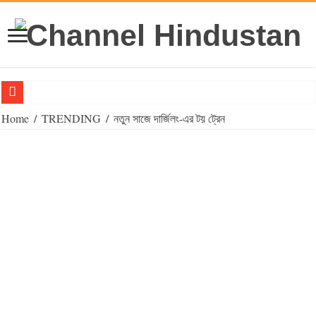
‘সনাতন’ থেকে ‘বহুতবাদ’, স্টান্স বদল বিজেপির ?
Home
/
TRENDING
/
নতুন সাজে দার্জিলং-এর টয় ট্রেন
পঞ্চাশ পেরিয়ে সন্তান ধারণ আইভিএফে সম্ভব, বাধ সাধে আইন : ডঃ এস এম রহমান
Big News Alert : মমতার মুসলিম ভোট ব্যাঙ্ক ভাঙতে তৃণমূলেই ছিপ ফেললেন প্রিয়ঙ্
Big Breaking: হুমায়ুনকে ওয়েসির ‘ফিলার,’ কী উত্তর দিলেন তৃণমূলের বিধায়ক
রাহুলের পাইলট প্রোজেক্ট, মুর্শিদাবাদ কংগ্রেসে আধিপত্য হারাতে পারেন অধীর
আমি আসছি! নাম না করে শুভেন্দুকে শাসালেন আনিসুর
আগামী সপ্তাহে শতাধিক ট্রেন বাতিল হাওড়া-বর্ধমান শাখায়
মহালয়ার মাহাত্ম্য কোথায়?
পুলিশ ডায়রির আগেই পোস্টমর্টেম! দাহ করার পর এফআইআর! বিস্মিত সুপ্রিম কোর্ট