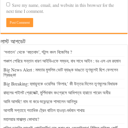
Save my name, email, and website in this browser for the
next time I comment.
লাস্ট আপডেট
‘সনাতন’ থেকে ‘বহুতবাদ’, স্টান্স বদল বিজেপির ?
পঞ্চাশ পেরিয়ে সন্তান ধারণ আইভিএফে সম্ভব, বাধ সাধে আইন : ডঃ এস এম রহমান
Big News Alert : মমতার মুসলিম ভোট ব্যাঙ্ক ভাঙতে তৃণমূলেই ছিপ ফেললেন
প্রিয়ঙ্কা
Big Breaking: হুমায়ুনকে ওয়েসির ‘ফিলার,’ কী উত্তর দিলেন তৃণমূলের বিধায়ক
রাহুলের পাইলট প্রোজেক্ট, মুর্শিদাবাদ কংগ্রেসে আধিপত্য হারাতে পারেন অধীর
আমি আসছি! নাম না করে শুভেন্দুকে শাসালেন আনিসুর
আগামী সপ্তাহে শতাধিক ট্রেন বাতিল হাওড়া-বর্ধমান শাখায়
মহালয়ার মাহাত্ম্য কোথায়?
পুলিশ ডায়রির আগেই পোস্টমর্টেম! দাহ করার পর এফআইআর! বিস্মিত সুপ্রিম কোর্ট