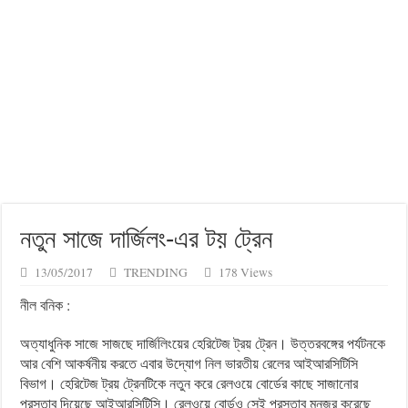
চোরেদের মন্ত্রীসভা… কেন বলেছিলেন বাঙালিয়ানার প্রতীক
নতুন সাজে দার্জিলং-এর টয় ট্রেন
13/05/2017
TRENDING
178 Views
নীল বনিক :
অত্যাধুনিক সাজে সাজছে দার্জিলিংয়ের হেরিটেজ ট্রয় ট্রেন। উত্তরবঙ্গের পর্যটনকে
আর বেশি আকর্ষনীয় করতে এবার উদ্যোগ নিল ভারতীয় রেলের আইআরসিটিসি
বিভাগ। হেরিটেজ ট্রয় ট্রেনটিকে নতুন করে রেলওয়ে বোর্ডের কাছে সাজানোর
প্রস্তাব দিয়েছে আইআরসিটিসি। রেলওয়ে বোর্ডও সেই প্রস্তাব মনজুর করেছে