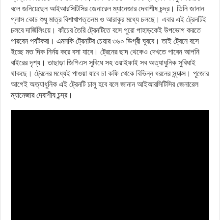
বলে জনিয়েছেন আইআরসিটিসির জেনারেল ম্যানেজার দেবাশীষ চন্দ্র। তিনি জানান
গ্লাস কোচ শুধু মাত্র বিশাখাপত্তনম ও আরাকুর মধ্যে চলছে। এবার এই ট্রেনটিই
চলবে দার্জিলিংয়ে। কাঁচের তৈরি ট্রেনটিতে বসে পুরো পাহাড়কেই উপভোগ করতে
পারবেন পর্যটকরা। এমনকি ট্রেনটির চেয়ার ৩৬০ ডিগ্রী ঘুরবে। তাই ট্রেনে বসে
ইচ্ছে মত দিক নির্নয় করে বসা যাবে। ট্রেনের ছাদ থেকেও দেখতে পাবেন আপনি
বাইরের দৃশ্য। তাছাড়া জিপিএস সুবিধে সহ ওয়াইফাই সব অত্যাধুনিক সুবিধাই
থাকছে। ট্রেনের মধ্যেই পাওয়া যাবে চা কফি থেকে বিভিন্ন ধরনের স্ন্যাক্স। পূজোর
আগেই অত্যাধুনিক এই ট্রেনটি চালু হবে বলে জানান আইআরসিটিসির জেনারেল
ম্যানেজার দেবাশীষ চন্দ্র।