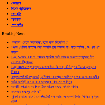
খেলাধুলা
বিশেষ প্রতিবেদন
সংস্কৃতি
অন্যান্য
সম্পাদকীয়
Breaking News
‘সনাতন’ থেকে ‘বহুতবাদ’, স্টান্স বদল বিজেপির ?
পঞ্চাশ পেরিয়ে সন্তান ধারণ আইভিএফে সম্ভব, বাধ সাধে আইন : ডঃ এস এম
রহমান
Big News Alert : মমতার মুসলিম ভোট ব্যাঙ্ক ভাঙতে তৃণমূলেই ছিপ
ফেললেন প্রিয়ঙ্কা
Big Breaking: হুমায়ুনকে ওয়েসির ‘ফিলার,’ কী উত্তর দিলেন তৃণমূলের
বিধায়ক
রাহুলের পাইলট প্রোজেক্ট, মুর্শিদাবাদ কংগ্রেসে আধিপত্য হারাতে পারেন অধীর
আমি আসছি! নাম না করে শুভেন্দুকে শাসালেন আনিসুর
আগামী সপ্তাহে শতাধিক ট্রেন বাতিল হাওড়া-বর্ধমান শাখায়
মহালয়ার মাহাত্ম্য কোথায়?
পুলিশ ডায়রির আগেই পোস্টমর্টেম! দাহ করার পর এফআইআর! বিস্মিত সুপ্রিম
কোর্ট