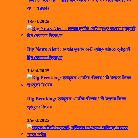
এস এম রহমান
18/04/2025
Big News Alert : মমতার মুসলিম ভোট ব্যাঙ্ক ভাঙতে তৃণমূলেই
ছিপ ফেললেন প্রিয়ঙ্কা
10/04/2025
Big Breaking: হুমায়ুনকে ওয়েসির ‘ফিলার,’ কী উত্তর দিলেন
তৃণমূলের বিধায়ক
26/03/2025