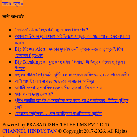
আরও পড়ুন »
লাস্ট আপডেট
‘সনাতন’ থেকে ‘বহুতবাদ’, স্টান্স বদল বিজেপির ?
পঞ্চাশ পেরিয়ে সন্তান ধারণ আইভিএফে সম্ভব, বাধ সাধে আইন : ডঃ এস এম
রহমান
Big News Alert : মমতার মুসলিম ভোট ব্যাঙ্ক ভাঙতে তৃণমূলেই ছিপ
ফেললেন প্রিয়ঙ্কা
Big Breaking: হুমায়ুনকে ওয়েসির ‘ফিলার,’ কী উত্তর দিলেন তৃণমূলের
বিধায়ক
রাহুলের পাইলট প্রোজেক্ট, মুর্শিদাবাদ কংগ্রেসে আধিপত্য হারাতে পারেন অধীর
আমি আসছি! নাম না করে শুভেন্দুকে শাসালেন আনিসুর
আগামী সপ্তাহে শতাধিক ট্রেন বাতিল হাওড়া-বর্ধমান শাখায়
মহালয়ার মাহাত্ম্য কোথায়?
পুলিশ ডায়রির আগেই পোস্টমর্টেম! দাহ করার পর এফআইআর! বিস্মিত সুপ্রিম
কোর্ট
চোরেদের মন্ত্রীসভা… কেন বলেছিলেন বাঙালিয়ানার প্রতীক
Powered by PRASAD ISHA TELEFILMS PVT. LTD.
CHANNEL HINDUSTAN
© Copyright 2017-2026, All Rights