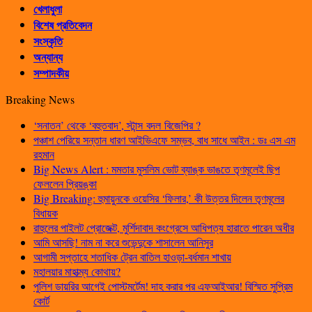
খেলাধুলা
বিশেষ প্রতিবেদন
সংস্কৃতি
অন্যান্য
সম্পাদকীয়
Breaking News
‘সনাতন’ থেকে ‘বহুতবাদ’, স্টান্স বদল বিজেপির ?
পঞ্চাশ পেরিয়ে সন্তান ধারণ আইভিএফে সম্ভব, বাধ সাধে আইন : ডঃ এস এম
রহমান
Big News Alert : মমতার মুসলিম ভোট ব্যাঙ্ক ভাঙতে তৃণমূলেই ছিপ
ফেললেন প্রিয়ঙ্কা
Big Breaking: হুমায়ুনকে ওয়েসির ‘ফিলার,’ কী উত্তর দিলেন তৃণমূলের
বিধায়ক
রাহুলের পাইলট প্রোজেক্ট, মুর্শিদাবাদ কংগ্রেসে আধিপত্য হারাতে পারেন অধীর
আমি আসছি! নাম না করে শুভেন্দুকে শাসালেন আনিসুর
আগামী সপ্তাহে শতাধিক ট্রেন বাতিল হাওড়া-বর্ধমান শাখায়
মহালয়ার মাহাত্ম্য কোথায়?
পুলিশ ডায়রির আগেই পোস্টমর্টেম! দাহ করার পর এফআইআর! বিস্মিত সুপ্রিম
কোর্ট