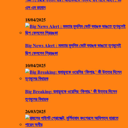
এস এম রহমান
18/04/2025
Big News Alert : মমতার মুসলিম ভোট ব্যাঙ্ক ভাঙতে তৃণমূলেই
ছিপ ফেললেন প্রিয়ঙ্কা
10/04/2025
Big Breaking: হুমায়ুনকে ওয়েসির ‘ফিলার,’ কী উত্তর দিলেন
তৃণমূলের বিধায়ক
26/03/2025