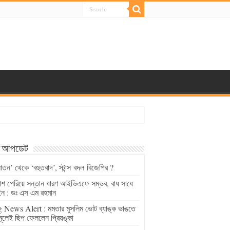
্ট আপডেট
াতন’ থেকে ‘বহুতবাদ’, স্টান্স বদল বিজেপির ?
চাশ পেরিয়ে সন্তান ধারণ আইভিএফে সম্ভব, বাধ সাধে
ন : ডঃ এস এম রহমান
 News Alert : মমতার মুসলিম ভোট ব্যাঙ্ক ভাঙতে
মূলেই ছিপ ফেললেন প্রিয়ঙ্কা