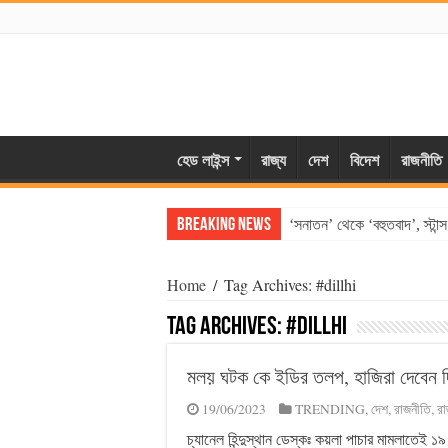
হেড লাইন্স
রাজ্য
দেশ
বিদেশ
রাজনীতি
Breaking News
‘সনাতন’ থেকে ‘বহুতবাদ’, স্টান
Home
/
Tag Archives: #dillhi
Tag Archives:
#dillhi
মলয় ঘটক কে ইডির তলপ, হাজিরা দেবেন দ
19/06/2023
TRENDING
,
দেশ
,
রাজনীতি
,
রা
চ্যানেল হিন্দুস্থান ডেস্কঃ কয়লা পাচার মামলাতেই ১৯