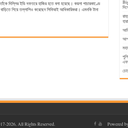
Big
তাঁকে দিল্লির ইডি দফতরে হাজির হতে বলা হয়েছে। কয়লা পাচারকাণ্ডে
দিল
বাড়িতে গিয়ে তল্লাশিও করেছেন সিবিআই আধিকারিকরা। এমনকি টানা
রাহ
হার
আমি
আগা
মহা
পুল
এফআ
চোর
17-2026, All Rights Reserved.
Powered 