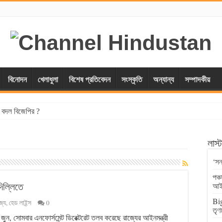
বিনোদন
খেলাধুলা
বিশেষ প্রতিবেদন
সংস্কৃতি
অন্যান্য
সম্পাদকীয়
্স বদল বিজেপির ?
লাস
‘সন
পঞ্
িল্লিতে
আই
Big
জ্য
,
হেড লাইন্স
0
তৃণ
 জুন, সোমবার এনফোর্সমেন্ট ডিরেক্টরেট তলব করেছে রাজ্যের আইনমন্ত্রী