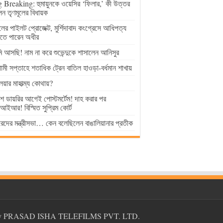
 Breaking: হুমায়ুনকে ওয়েসির ‘ফিলার,’ কী উত্তর
েন তৃণমূলের বিধায়ক
ুলের পাইলট প্রোজেক্ট, মুর্শিদাবাদ কংগ্রেসে আধিপত্য
াতে পারেন অধীর
 আসছি! নাম না করে শুভেন্দুকে শাসালেন আনিসুর
মী সপ্তাহে শতাধিক ট্রেন বাতিল হাওড়া-বর্ধমান শাখায়
লয়ার মাহাত্ম্য কোথায়?
িশ ডায়রির আগেই পোস্টমর্টেম! দাহ করার পর
ইআর! বিস্মিত সুপ্রিম কোর্ট
েদের মন্ত্রীসভা… কেন বলেছিলেন বাঙালিয়ানার প্রতীক
by PRASAD ISHA TELEFILMS PVT. LTD.