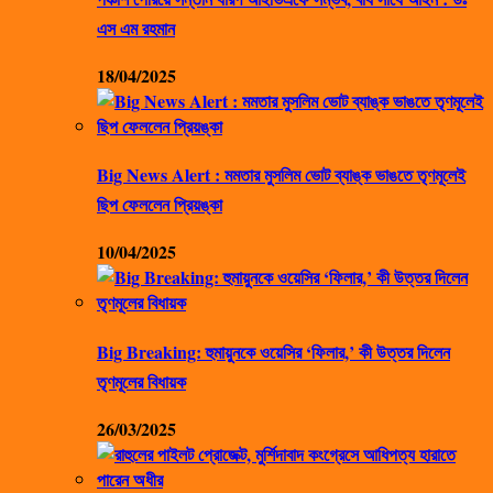
এস এম রহমান
18/04/2025
Big News Alert : মমতার মুসলিম ভোট ব্যাঙ্ক ভাঙতে তৃণমূলেই
ছিপ ফেললেন প্রিয়ঙ্কা
10/04/2025
Big Breaking: হুমায়ুনকে ওয়েসির ‘ফিলার,’ কী উত্তর দিলেন
তৃণমূলের বিধায়ক
26/03/2025