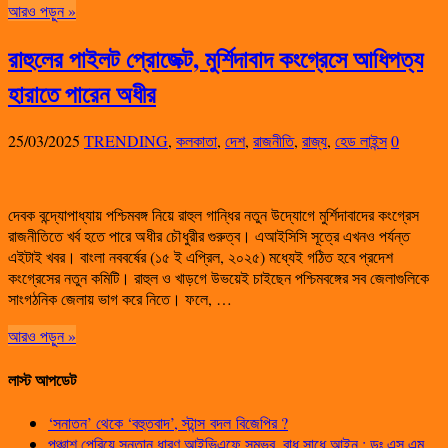
আরও পড়ুন »
রাহুলের পাইলট প্রোজেক্ট, মুর্শিদাবাদ কংগ্রেসে আধিপত্য
হারাতে পারেন অধীর
25/03/2025
TRENDING
,
কলকাতা
,
দেশ
,
রাজনীতি
,
রাজ্য
,
হেড লাইন্স
0
দেবক বন্দ্যোপাধ্যায় পশ্চিমবঙ্গ নিয়ে রাহুল গান্ধির নতুন উদ্যোগে মুর্শিদাবাদের কংগ্রেস
রাজনীতিতে খর্ব হতে পারে অধীর চৌধুরীর গুরুত্ব। এআইসিসি সূত্রে এখনও পর্যন্ত
এইটাই খবর। বাংলা নববর্ষের (১৫ ই এপ্রিল, ২০২৫) মধ্যেই গঠিত হবে প্রদেশ
কংগ্রেসের নতুন কমিটি। রাহুল ও খাড়গে উভয়েই চাইছেন পশ্চিমবঙ্গের সব জেলাগুলিকে
সাংগঠনিক জেলায় ভাগ করে নিতে। ফলে, …
আরও পড়ুন »
লাস্ট আপডেট
‘সনাতন’ থেকে ‘বহুতবাদ’, স্টান্স বদল বিজেপির ?
পঞ্চাশ পেরিয়ে সন্তান ধারণ আইভিএফে সম্ভব, বাধ সাধে আইন : ডঃ এস এম