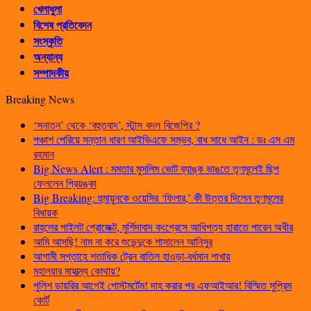
খেলাধুলা
বিশেষ প্রতিবেদন
সংস্কৃতি
অন্যান্য
সম্পাদকীয়
Breaking News
‘সনাতন’ থেকে ‘বহুতবাদ’, স্টান্স বদল বিজেপির ?
পঞ্চাশ পেরিয়ে সন্তান ধারণ আইভিএফে সম্ভব, বাধ সাধে আইন : ডঃ এস এম
রহমান
Big News Alert : মমতার মুসলিম ভোট ব্যাঙ্ক ভাঙতে তৃণমূলেই ছিপ
ফেললেন প্রিয়ঙ্কা
Big Breaking: হুমায়ুনকে ওয়েসির ‘ফিলার,’ কী উত্তর দিলেন তৃণমূলের
বিধায়ক
রাহুলের পাইলট প্রোজেক্ট, মুর্শিদাবাদ কংগ্রেসে আধিপত্য হারাতে পারেন অধীর
আমি আসছি! নাম না করে শুভেন্দুকে শাসালেন আনিসুর
আগামী সপ্তাহে শতাধিক ট্রেন বাতিল হাওড়া-বর্ধমান শাখায়
মহালয়ার মাহাত্ম্য কোথায়?
পুলিশ ডায়রির আগেই পোস্টমর্টেম! দাহ করার পর এফআইআর! বিস্মিত সুপ্রিম
কোর্ট