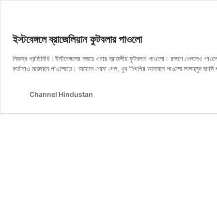
ইস্টবেঙ্গলে ব্রাজেলিয়ান ফুটবলার পাওলো
নিজস্ব প্রতিনিধি : ইস্টবেঙ্গলের নজরে এবার ব্রাজলীয় ফুটবলার পাওলো। রক্ষণে খেললেও পাও
কর্তারাও মজেছেন পাওলোতে। ময়দানে শোনা গেল, খুব শিগগির আসছেন পাওলো লালহলুদ জার্সি 
Channel Hindustan