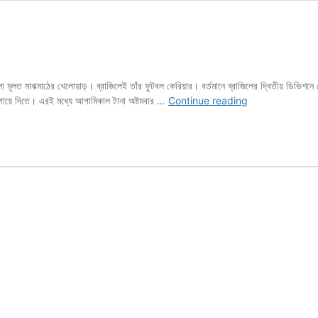
লো মূলত মাঝমাঠের খেলোয়াড়। ব্রাজিলেই তাঁর ফুটবল কেরিয়ার। বর্তমানে ব্রাজিলের দ্বিতীয় ডিভিশ
ইস্টবেঙ্গলে
গায়ে দিতে। এরই মধ্যে আগামিকাল টানা অষ্টমবার …
Continue reading
ব্রাজেলিয়ান
ফুটবলার
পাওলো