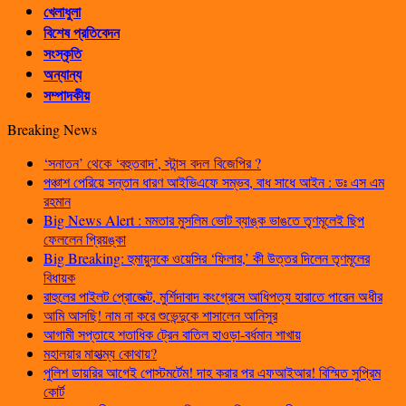
খেলাধুলা
বিশেষ প্রতিবেদন
সংস্কৃতি
অন্যান্য
সম্পাদকীয়
Breaking News
‘সনাতন’ থেকে ‘বহুতবাদ’, স্টান্স বদল বিজেপির ?
পঞ্চাশ পেরিয়ে সন্তান ধারণ আইভিএফে সম্ভব, বাধ সাধে আইন : ডঃ এস এম
রহমান
Big News Alert : মমতার মুসলিম ভোট ব্যাঙ্ক ভাঙতে তৃণমূলেই ছিপ
ফেললেন প্রিয়ঙ্কা
Big Breaking: হুমায়ুনকে ওয়েসির ‘ফিলার,’ কী উত্তর দিলেন তৃণমূলের
বিধায়ক
রাহুলের পাইলট প্রোজেক্ট, মুর্শিদাবাদ কংগ্রেসে আধিপত্য হারাতে পারেন অধীর
আমি আসছি! নাম না করে শুভেন্দুকে শাসালেন আনিসুর
আগামী সপ্তাহে শতাধিক ট্রেন বাতিল হাওড়া-বর্ধমান শাখায়
মহালয়ার মাহাত্ম্য কোথায়?
পুলিশ ডায়রির আগেই পোস্টমর্টেম! দাহ করার পর এফআইআর! বিস্মিত সুপ্রিম
কোর্ট