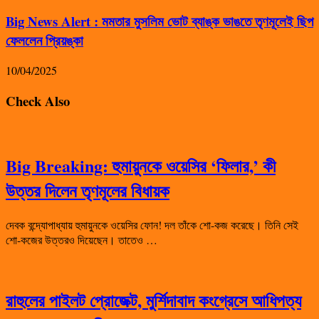
Big News Alert : মমতার মুসলিম ভোট ব্যাঙ্ক ভাঙতে তৃণমূলেই ছিপ
ফেললেন প্রিয়ঙ্কা
10/04/2025
Check Also
Big Breaking: হুমায়ুনকে ওয়েসির ‘ফিলার,’ কী
উত্তর দিলেন তৃণমূলের বিধায়ক
দেবক বন্দ্যোপাধ্যায় হুমায়ুনকে ওয়েসির ফোন! দল তাঁকে শো-কজ করেছে। তিনি সেই
শো-কজের উত্তরও দিয়েছেন। তাতেও …
রাহুলের পাইলট প্রোজেক্ট, মুর্শিদাবাদ কংগ্রেসে আধিপত্য