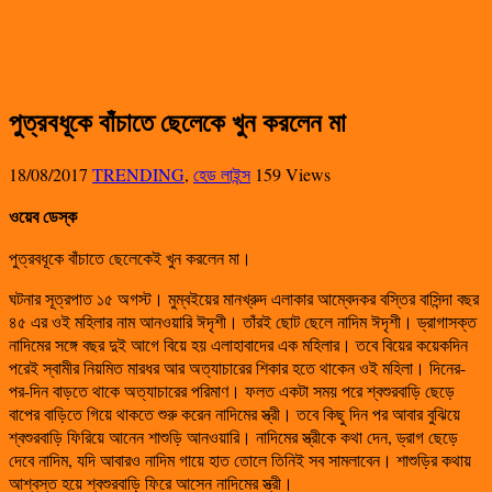
পুত্রবধূকে বাঁচাতে ছেলেকে খুন করলেন মা
18/08/2017
TRENDING
,
হেড লাইন্স
159 Views
ওয়েব ডেস্ক
পুত্রবধূকে বাঁচাতে ছেলেকেই খুন করলেন মা।
ঘটনার সূত্রপাত ১৫ অগস্ট। মুম্বইয়ের মানখ্রুদ এলাকার আম্বেদকর বস্তির বাসিন্দা বছর
৪৫ এর ওই মহিলার নাম আনওয়ারি ঈদৃশী। তাঁরই ছোট ছেলে নাদিম ঈদৃশী। ড্রাগাসক্ত
নাদিমের সঙ্গে বছর দুই আগে বিয়ে হয় এলাহাবাদের এক মহিলার। তবে বিয়ের কয়েকদিন
পরেই স্বামীর নিয়মিত মারধর আর অত্যাচারের শিকার হতে থাকেন ওই মহিলা। দিনের-
পর-দিন বাড়তে থাকে অত্যাচারের পরিমাণ। ফলত একটা সময় পরে শ্বশুরবাড়ি ছেড়ে
বাপের বাড়িতে গিয়ে থাকতে শুরু করেন নাদিমের স্ত্রী। তবে কিছু দিন পর আবার বুঝিয়ে
শ্বশুরবাড়ি ফিরিয়ে আনেন শাশুড়ি আনওয়ারি। নাদিমের স্ত্রীকে কথা দেন, ড্রাগ ছেড়ে
দেবে নাদিম, যদি আবারও নাদিম গায়ে হাত তোলে তিনিই সব সামলাবেন। শাশুড়ির কথায়
আশ্বস্ত হয়ে শ্বশুরবাড়ি ফিরে আসেন নাদিমের স্ত্রী।