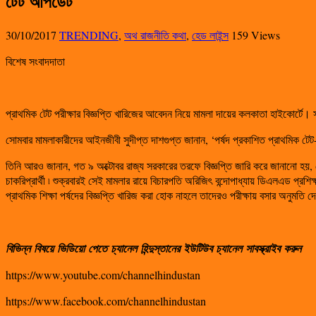
টেট আপডেট
30/10/2017
TRENDING
,
অথ রাজনীতি কথা
,
হেড লাইন্স
159 Views
বিশেষ সংবাদদাতা
প্রাথমিক টেট পরীক্ষার বিজ্ঞপ্তি খারিজের আবেদন নিয়ে মামলা দায়ের কলকাতা হাইকোর্টে। 
সোমবার মামলাকারীদের আইনজীবী সুদীপ্ত দাশগুপ্ত জানান, ‘পর্ষদ প্রকাশিত প্রাথমিক টেট-এ
তিনি আরও জানান, গত ৯ অক্টোবর রাজ্য সরকারের তরফে বিজ্ঞপ্তি জারি করে জানানো হয়, যে শু
চাকরিপ্রার্থী ৷ শুক্রবারই সেই মামলার রায়ে বিচারপতি অরিজিৎ বন্দোপাধ্যায় ডিএলএড প্রশ
প্রাথমিক শিক্ষা পর্ষদের বিজ্ঞপ্তি খারিজ করা হোক নাহলে তাদেরও পরীক্ষায় বসার অনুমতি দ
বিভিন্ন
বিষয়ে
ভিডিয়ো
পেতে
চ্যানেল
হিন্দুস্তানের
ইউটিউব
চ্যানেল
সাবস্ক্রাইব
করুন
https://www.youtube.com/channelhindustan
https://www.facebook.com/channelhindustan