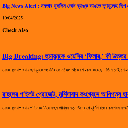
Big News Alert : মমতার মুসলিম ভোট ব্যাঙ্ক ভাঙতে তৃণমূলেই ছিপ ফ
10/04/2025
Check Also
Big Breaking: হুমায়ুনকে ওয়েসির ‘ফিলার,’ কী উত্তর দ
দেবক বন্দ্যোপাধ্যায় হুমায়ুনকে ওয়েসির ফোন! দল তাঁকে শো-কজ করেছে। তিনি সেই
রাহুলের পাইলট প্রোজেক্ট, মুর্শিদাবাদ কংগ্রেসে আধিপত্য 
দেবক বন্দ্যোপাধ্যায় পশ্চিমবঙ্গ নিয়ে রাহুল গান্ধির নতুন উদ্যোগে মুর্শিদাবাদের কংগ্রেস 