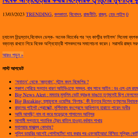
13/03/2023
TRENDING
,
কলকাতা
,
বিনোদন
,
রাজনীতি
,
রাজ্য
,
হেড লাইন্স
0
চ্যানেল হিন্দুস্তান,বিনোদন ডেস্ক- অনেক বিতর্কের পর ‘দ্য কাশ্মীর ফাইলস’ সিনেমা ব
বক্তব্য রাখতে গিয়ে বিবেক অগ্নিহোত্রী শাসকদলের সমালোচনা করেন। সরাসরি রাজ্য সরকার
আরও পড়ুন »
লাস্ট আপডেট
‘সনাতন’ থেকে ‘বহুতবাদ’, স্টান্স বদল বিজেপির ?
পঞ্চাশ পেরিয়ে সন্তান ধারণ আইভিএফে সম্ভব, বাধ সাধে আইন : ডঃ এস এম রহম
Big News Alert : মমতার মুসলিম ভোট ব্যাঙ্ক ভাঙতে তৃণমূলেই ছিপ ফেললেন প
Big Breaking: হুমায়ুনকে ওয়েসির ‘ফিলার,’ কী উত্তর দিলেন তৃণমূলের বিধায়ক
রাহুলের পাইলট প্রোজেক্ট, মুর্শিদাবাদ কংগ্রেসে আধিপত্য হারাতে পারেন অধীর
আমি আসছি! নাম না করে শুভেন্দুকে শাসালেন আনিসুর
আগামী সপ্তাহে শতাধিক ট্রেন বাতিল হাওড়া-বর্ধমান শাখায়
মহালয়ার মাহাত্ম্য কোথায়?
পুলিশ ডায়রির আগেই পোস্টমর্টেম! দাহ করার পর এফআইআর! বিস্মিত সুপ্রিম কোর্ট