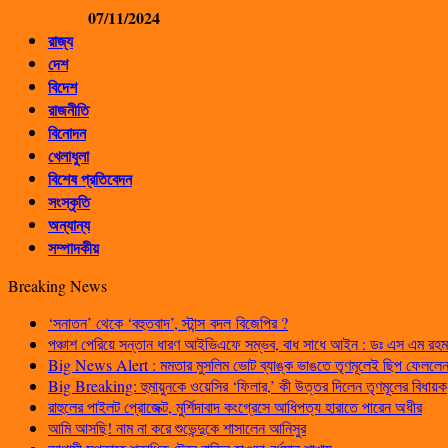
07/11/2024
রাজ্য
দেশ
বিদেশ
রাজনীতি
বিনোদন
খেলাধুলা
বিশেষ প্রতিবেদন
সংস্কৃতি
অন্যান্য
সম্পাদকীয়
Breaking News
‘সনাতন’ থেকে ‘বহুতবাদ’, স্টান্স বদল বিজেপির ?
পঞ্চাশ পেরিয়ে সন্তান ধারণ আইভিএফে সম্ভব, বাধ সাধে আইন : ডঃ এস এম রহম
Big News Alert : মমতার মুসলিম ভোট ব্যাঙ্ক ভাঙতে তৃণমূলেই ছিপ ফেললেন প
Big Breaking: হুমায়ুনকে ওয়েসির ‘ফিলার,’ কী উত্তর দিলেন তৃণমূলের বিধায়ক
রাহুলের পাইলট প্রোজেক্ট, মুর্শিদাবাদ কংগ্রেসে আধিপত্য হারাতে পারেন অধীর
আমি আসছি! নাম না করে শুভেন্দুকে শাসালেন আনিসুর