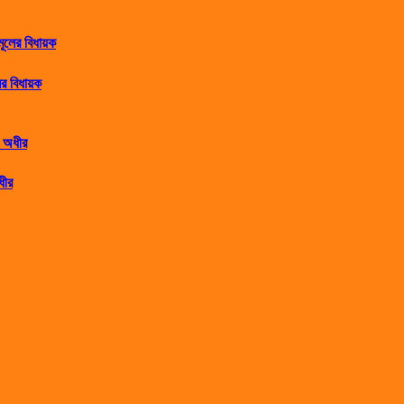
র বিধায়ক
ধীর