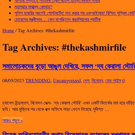
আগামী সপ্তাহে শতাধিক ট্রেন বাতিল হাওড়া-বর্ধমান শাখায়
মহালয়ার মাহাত্ম্য কোথায়?
পুলিশ ডায়রির আগেই পোস্টমর্টেম! দাহ করার পর এফআইআর! বিস্মিত সুপ্রিম কোর্ট
চোরেদের মন্ত্রীসভা… কেন বলেছিলেন বাঙালিয়ানার প্রতীক
Home
/
Tag Archives: #thekashmirfile
Tag Archives:
#thekashmirfile
সমালোচকদের বুড়ো আঙুল দেখিয়ে, সফল ‘দ্য কেরালা স্টোর
08/05/2023
TRENDING
,
Uncategorized
,
দেশ
,
বিনোদন
,
হেড লাইন্স
0
চ্যানেল হিন্দুস্তান, বিনোদন ডেক্স- ‘দ্য কেরালা স্টোরি’ এখন একটি বিতর্কের নাম হয়ে
ছবি। আর মুক্তির পর থেকে বক্স অফিসে সাড়া ফেলে দিয়েছে সুদীপ্ত …
আরও পড়ুন »
বিবেক অগ্নিহোত্রীর কথায় বিস্ফোরক তৃণমূলের মুখপাত্র 