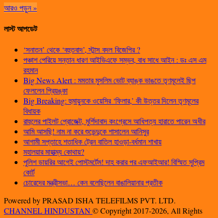
আরও পড়ুন »
লাস্ট আপডেট
‘সনাতন’ থেকে ‘বহুতবাদ’, স্টান্স বদল বিজেপির ?
পঞ্চাশ পেরিয়ে সন্তান ধারণ আইভিএফে সম্ভব, বাধ সাধে আইন : ডঃ এস এম
রহমান
Big News Alert : মমতার মুসলিম ভোট ব্যাঙ্ক ভাঙতে তৃণমূলেই ছিপ
ফেললেন প্রিয়ঙ্কা
Big Breaking: হুমায়ুনকে ওয়েসির ‘ফিলার,’ কী উত্তর দিলেন তৃণমূলের
বিধায়ক
রাহুলের পাইলট প্রোজেক্ট, মুর্শিদাবাদ কংগ্রেসে আধিপত্য হারাতে পারেন অধীর
আমি আসছি! নাম না করে শুভেন্দুকে শাসালেন আনিসুর
আগামী সপ্তাহে শতাধিক ট্রেন বাতিল হাওড়া-বর্ধমান শাখায়
মহালয়ার মাহাত্ম্য কোথায়?
পুলিশ ডায়রির আগেই পোস্টমর্টেম! দাহ করার পর এফআইআর! বিস্মিত সুপ্রিম
কোর্ট
চোরেদের মন্ত্রীসভা… কেন বলেছিলেন বাঙালিয়ানার প্রতীক
Powered by PRASAD ISHA TELEFILMS PVT. LTD.
CHANNEL HINDUSTAN
© Copyright 2017-2026, All Rights