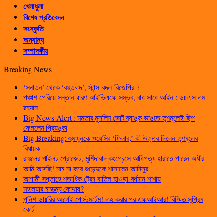
খেলাধুলা
বিশেষ প্রতিবেদন
সংস্কৃতি
অন্যান্য
সম্পাদকীয়
Breaking News
‘সনাতন’ থেকে ‘বহুতবাদ’, স্টান্স বদল বিজেপির ?
পঞ্চাশ পেরিয়ে সন্তান ধারণ আইভিএফে সম্ভব, বাধ সাধে আইন : ডঃ এস এম
রহমান
Big News Alert : মমতার মুসলিম ভোট ব্যাঙ্ক ভাঙতে তৃণমূলেই ছিপ
ফেললেন প্রিয়ঙ্কা
Big Breaking: হুমায়ুনকে ওয়েসির ‘ফিলার,’ কী উত্তর দিলেন তৃণমূলের
বিধায়ক
রাহুলের পাইলট প্রোজেক্ট, মুর্শিদাবাদ কংগ্রেসে আধিপত্য হারাতে পারেন অধীর
আমি আসছি! নাম না করে শুভেন্দুকে শাসালেন আনিসুর
আগামী সপ্তাহে শতাধিক ট্রেন বাতিল হাওড়া-বর্ধমান শাখায়
মহালয়ার মাহাত্ম্য কোথায়?
পুলিশ ডায়রির আগেই পোস্টমর্টেম! দাহ করার পর এফআইআর! বিস্মিত সুপ্রিম
কোর্ট