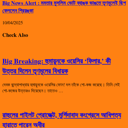
Big News Alert : মমতার মুসলিম ভোট ব্যাঙ্ক ভাঙতে তৃণমূলেই ছিপ
ফেললেন প্রিয়ঙ্কা
10/04/2025
Check Also
Big Breaking: হুমায়ুনকে ওয়েসির ‘ফিলার,’ কী
উত্তর দিলেন তৃণমূলের বিধায়ক
দেবক বন্দ্যোপাধ্যায় হুমায়ুনকে ওয়েসির ফোন! দল তাঁকে শো-কজ করেছে। তিনি সেই
শো-কজের উত্তরও দিয়েছেন। তাতেও …
রাহুলের পাইলট প্রোজেক্ট, মুর্শিদাবাদ কংগ্রেসে আধিপত্য
হারাতে পারেন অধীর