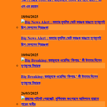
এস এম রহমান
18/04/2025
Big News Alert : মমতার মুসলিম ভোট ব্যাঙ্ক ভাঙতে তৃণমূলেই
ছিপ ফেললেন প্রিয়ঙ্কা
10/04/2025
Big Breaking: হুমায়ুনকে ওয়েসির ‘ফিলার,’ কী উত্তর দিলেন
তৃণমূলের বিধায়ক
26/03/2025