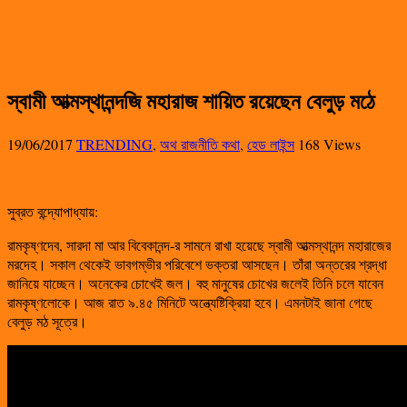
স্বামী আত্মস্থানন্দজি মহারাজ শায়িত রয়েছেন বেলুড় মঠে
19/06/2017
TRENDING
,
অথ রাজনীতি কথা
,
হেড লাইন্স
168 Views
সুব্রত বন্দ্যোপাধ্যায়:
রামকৃষ্ণদেব, সারদা মা আর বিবেকানন্দ-র সামনে রাখা হয়েছে স্বামী আত্মস্থানন্দ মহারাজের
মরদেহ। সকাল থেকেই ভাবগম্ভীর পরিবেশে ভক্তরা আসছেন। তাঁরা অন্তরের শ্রদ্ধা
জানিয়ে যাচ্ছেন। অনেকের চোখেই জল। বহু মানুষের চোখের জলেই তিনি চলে যাবেন
রামকৃষ্ণলোকে। আজ রাত ৯.৪৫ মিনিটে অন্ত্যেষ্টিক্রিয়া হবে। এমনটাই জানা গেছে
বেলুড় মঠ সূত্রে।