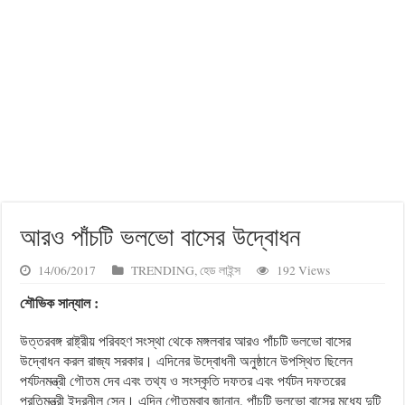
আরও পাঁচটি ভলভো বাসের উদ্বোধন
14/06/2017
TRENDING
,
হেড লাইন্স
192 Views
শৌভিক সান্যাল :
উত্তরবঙ্গ রাষ্ট্রীয় পরিবহণ সংস্থা থেকে মঙ্গলবার আরও পাঁচটি ভলভো বাসের
উদ্বোধন করল রাজ্য সরকার। এদিনের উদ্বোধনী অনুষ্ঠানে উপস্থিত ছিলেন
পর্যটনমন্ত্রী গৌতম দেব এবং তথ্য ও সংস্কৃতি দফতর এবং পর্যটন দফতরের
প্রতিমন্ত্রী ইন্দ্রনীল সেন। এদিন গৌতমবাবু জানান, পাঁচটি ভলভো বাসের মধ্যে দুটি