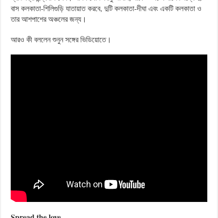
বাস কলকাতা-শিলিগুড়ি যাতায়াত করবে, দুটি কলকাতা-দীঘা এবং একটি কলকাতা ও
তার আশপাশের অঞ্চলের জন্য।
আরও কী বললেন শুনুন সঙ্গের ভিডিয়োতে।
Spread the love