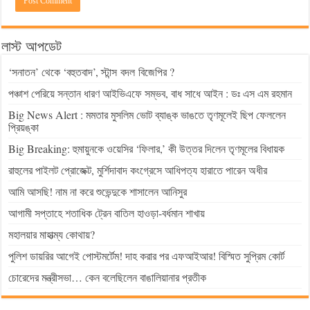
লাস্ট আপডেট
‘সনাতন’ থেকে ‘বহুতবাদ’, স্টান্স বদল বিজেপির ?
পঞ্চাশ পেরিয়ে সন্তান ধারণ আইভিএফে সম্ভব, বাধ সাধে আইন : ডঃ এস এম রহমান
Big News Alert : মমতার মুসলিম ভোট ব্যাঙ্ক ভাঙতে তৃণমূলেই ছিপ ফেললেন
প্রিয়ঙ্কা
Big Breaking: হুমায়ুনকে ওয়েসির ‘ফিলার,’ কী উত্তর দিলেন তৃণমূলের বিধায়ক
রাহুলের পাইলট প্রোজেক্ট, মুর্শিদাবাদ কংগ্রেসে আধিপত্য হারাতে পারেন অধীর
আমি আসছি! নাম না করে শুভেন্দুকে শাসালেন আনিসুর
আগামী সপ্তাহে শতাধিক ট্রেন বাতিল হাওড়া-বর্ধমান শাখায়
মহালয়ার মাহাত্ম্য কোথায়?
পুলিশ ডায়রির আগেই পোস্টমর্টেম! দাহ করার পর এফআইআর! বিস্মিত সুপ্রিম কোর্ট
চোরেদের মন্ত্রীসভা… কেন বলেছিলেন বাঙালিয়ানার প্রতীক