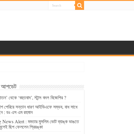
্ট আপডেট
াতন’ থেকে ‘বহুতবাদ’, স্টান্স বদল বিজেপির ?
চাশ পেরিয়ে সন্তান ধারণ আইভিএফে সম্ভব, বাধ সাধে
ন : ডঃ এস এম রহমান
 News Alert : মমতার মুসলিম ভোট ব্যাঙ্ক ভাঙতে
মূলেই ছিপ ফেললেন প্রিয়ঙ্কা