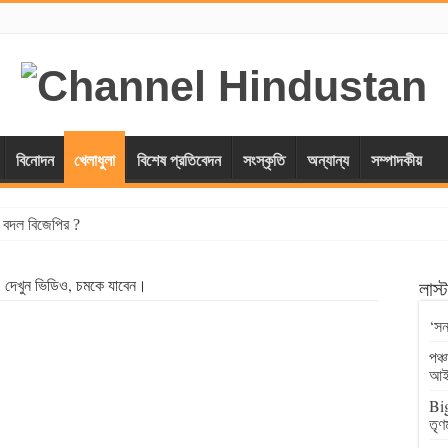
বিনোদন
খেলাধুলা
বিশেষ প্রতিবেদন
সংস্কৃতি
অন্যান্য
সম্পাদকীয়
্স বদল বিজেপির ?
 দেখুন ভিডিও, চমকে যাবেন।
লাস
‘সন
পঞ্
আই
Big
তৃণ