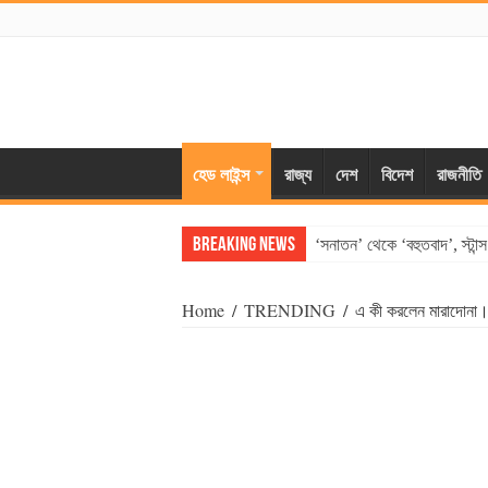
হেড লাইন্স
রাজ্য
দেশ
বিদেশ
রাজনীতি
Breaking News
‘সনাতন’ থেকে ‘বহুতবাদ’, স্টান
Home
/
TRENDING
/
এ কী করলেন মারাদোনা।