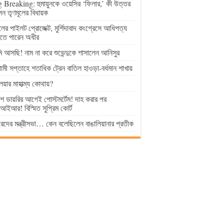
 Breaking: হুমায়ুনকে ওয়েসির ‘ফিলার,’ কী উত্তর
েন তৃণমূলের বিধায়ক
ুলের পাইলট প্রোজেক্ট, মুর্শিদাবাদ কংগ্রেসে আধিপত্য
াতে পারেন অধীর
 আসছি! নাম না করে শুভেন্দুকে শাসালেন আনিসুর
মী সপ্তাহে শতাধিক ট্রেন বাতিল হাওড়া-বর্ধমান শাখায়
লয়ার মাহাত্ম্য কোথায়?
িশ ডায়রির আগেই পোস্টমর্টেম! দাহ করার পর
ইআর! বিস্মিত সুপ্রিম কোর্ট
েদের মন্ত্রীসভা… কেন বলেছিলেন বাঙালিয়ানার প্রতীক