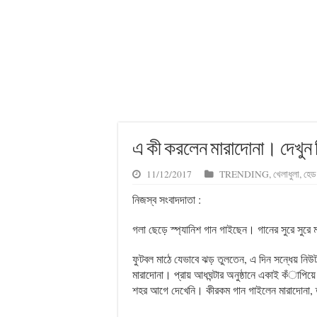
এ কী করলেন মারাদোনা। দেখুন
11/12/2017
TRENDING
,
খেলাধুলা
,
হেড 
নিজস্ব সংবাদদাতা :
গলা ছেড়ে স্প্যানিশ গান গাইছেন। গানের সুরে সুরে 
ফুটবল মাঠে যেভাবে ঝড় তুলতেন, এ দিন সন্ধেয় নিউটা
মারাদোনা। প্রায় আধঘন্টার অনুষ্ঠানে একাই কঁাপি
শহর আগে দেখেনি। কীরকম গান গাইলেন মারাদোনা,