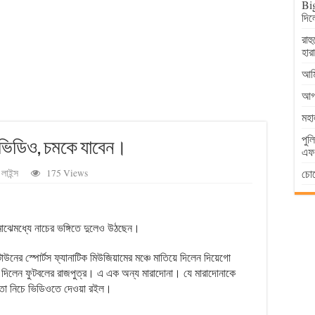
Big
দিল
রাহ
হার
আমি
আগা
মহা
পুল
 ভিডিও, চমকে যাবেন।
এফআ
চোর
লাইন্স
175 Views
মাঝেমধ্যে নাচের ভঙ্গিতে দুলেও উঠছেন।
উনের স্পোর্টস ফ্যানাটিক মিউজিয়ামের মঞ্চে মাতিয়ে দিলেন দিয়েগো
য়ে দিলেন ফুটবলের রাজপুত্র। এ এক অন্য মারাদোনা। যে মারাদোনাকে
 তা নিচে ভিডিওতে দেওয়া রইল।