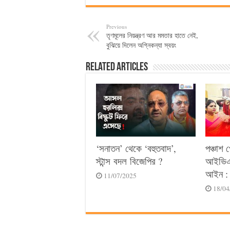
Previous
তৃণমূলের নিয়ন্ত্রণ আর মমতার হাতে নেই,
বুঝিয়ে দিলেন অগ্নিকন্যা স্বয়ং
Related Articles
‘সনাতন’ থেকে ‘বহুতবাদ’,
পঞ্চাশ 
স্টান্স বদল বিজেপির ?
আইভিএফ
আইন : 
11/07/2025
18/04