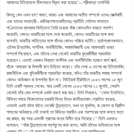
আমাদের ইতিহাসকে ভীষণভাবে বিকৃত করা হয়েছে’—শ্রীকান্ত তলাগিরি
কিন্তু কেন এমন হল? কারণ, ভারত এবং আমাদের অতীত সম্পর্কে ওদের (মার্ক্সবাদী
এবং তাদের সহযাত্রী– ধর্মনিরপেক্ষতাবাদীদের) প্রতীতি সেইসব পাশ্চাত্য
পণ্ডিতদের ব্যাখ্যার ভিত্তিতে তৈরি হয়েছে যাঁরা কোনওদিন ভারতে পদার্পণ
করেননি, কোনও ভারতীয়ের সঙ্গে দেখা করেননি, কোনও ভারতীয়ের সঙ্গে কথা
বলেননি, ভারতীয় সাহিত্যের সঙ্গে যাঁদের কোনও পরিচয় ঘটেনি। দুর্ভাগ্যজনকভাবে,
এইসব চিন্তাবিদ, দার্শনিক, অর্থনীতিবিদ, সমাজবিজ্ঞানী এবং আমলারাই ভারত
সম্পর্কে লিখেছেন, এবং তাঁদের লেখা থেকেই ভারতীয় বুদ্ধজীবীরা প্রভাবিত
হয়েছেন। এমনই একজন বিখ্যাত দার্শনিক এবং অর্থনীতিবিদ হচ্ছেন কার্ল মার্ক্স,
যাঁকে ‘কমরেড’রা বিপ্লবী বলে চিহ্নিত করেন। তাঁর লেখা এ দেশের বহু ইতিহাসবিদ,
রাজনীতিক এবং বুদ্ধিজীবীকে প্রভাবিত করেছে, যদিও তাঁর ভারতীয় সমাজ সম্পর্কে
কোনও অভিজ্ঞান বা উপলব্ধি ছিল না। নিউইয়র্ক ট্রিবিউনে ১৮৫৩ সালের ২৫ জুন
তিনি একটি প্রবন্ধ লেখেন, আর একটি লেখেন ১৮৫৩ সালের ২২ জুলাই, সেগুলি
থেকেই তাঁর বোধ সম্পর্কে একটা ধারণা করা যায়। তিনি লিখছেন, ‘‘যেমন ইতালিতে,
বিভিন্ন সময়ে বিজেতাদের তরবারি ভিন্ন ভিন্ন জাতীয়তাবাদ প্রোথিত করেছে,
তেমনই একই ঘটনা ঘটতে দেখেছি হিন্দুস্তানে, যখন তা মুসলিম, বা মোগল বা ব্রিটিশ
শাসনের অধিকারে নেই তখনই তা বিভিন্ন স্বাধীন এবং পরস্পরের সঙ্গে কলহে মত্ত
বহু রাজ্য, বহু শহর এমনকী গ্রামের মধ্যে বিলীন হয়ে গিয়েছে।“ তিনি একথাও
বলেছেন, ‘‘যাঁরা হিন্দুস্তানের স্বর্ণযুগের কথা বলেন, আমি তাঁদের অভিমতের সঙ্গে
একমত নই।“ এই কারণেই তিনি ভারতে হানা দিতে এসে ম্যাসিডনের