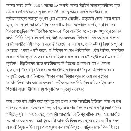
আমরা সবাই জানি, ১৯৪৭ সালের ১৫ অগস্ট আমরা ব্রিটিশ সাম্রাজ্যবাদীদের হাত
থেকে রাজনৈতিকভাবে মুক্তি পেয়েছি, কিন্তু আমরা অর্থাৎ ভারতীয়রা কি
ক্রীতদাসত্বের সমস্ত শৃঙ্খল খুলে ফেলতে পেরেছি? উত্তরটা জোর গলায় বললে
হবে, ‘না, কারণ, ভারতীয় শিক্ষাব্যবস্থা এখনও ‘আক্ষরিক অর্থেই সারা বিশ্বের
ইওরোপকেন্দ্রিক ঔপনিবেশিক মডেলকে ঘিরে আবর্তিত হচ্ছে: এটা শুধুমাত্র কোনও
একটা নির্দিষ্ট বিশ্বাসের কথা নয়, এটা হল একগুচ্ছ বিশ্বাস। সময়ের সঙ্গে সঙ্গে যা
একটা সুগঠিত নিখুঁত মডেল হয়ে দাঁড়িয়েছে, বা বলা যায়, তা একটা সুবিন্যস্ত পূর্ণতা
পেয়েছে, এমনই একটি তত্ত্ব: যা বিভিন্ন সাধারণ ঐতিহাসিক, ভৌগৌলিক, সামাজিক
এবং দার্শনিক ক্ষুদ্র তত্ত্বের কাঠামো হিসাবে কাজ করা একটি মহতী তত্ত্ব’– জে এম
ব্লাউট। ব্রিটিশদের হাতে ভারতীয়দের নিপীড়ণের উপকরণই হল এ দেশের
ইতিহাস। “যে রাষ্ট্র নিজের দেশের ইতিহাস নিজেরাই বিকৃত, উপেক্ষিত করার
অনুমতি দেয়, বা ইতিহাসের শিক্ষার ওপর মিথ্যার প্রলেপ দেয় সে রাষ্ট্রের
অধোগামিতা রোধ করা অসম্ভব”– শ্রীকান্ত তলাগিরি (দ্য এরিয়ান ইনভেশন
থিয়োরি অ্যান্ড ইন্ডিয়ান ন্যাশন্যালিজম গ্রন্থের লেখক)
যবে থেকে বাম বৌদ্ধিকতা ব্যাপ্ত হল তখন থেকে ‘ভারতীয় ইতিহাস আজ যে রূপ
পরিগ্রহ করেছে, যেভাবে তা পড়ানো হয় এবং প্রচারিত হয় তা বাম ‘বুদ্ধিজীবী’দের
মস্তিষ্কসৃষ্ট। এবং যেহেতু বামপন্থী আদর্শের একটি প্রাথমিক লক্ষ্য হল, জাতীয়
সত্তাকে ধ্বংস করা, এটা খুব একটা আশ্চর্যের বিষয় নয় যে, ভারতের জাতীয় সত্তা
এবং ঐতিহ্যকে ছিন্নমূল এবং ধ্বংস করার অভিপ্রায়ে, পাঠ্যক্রমের বিষয় হিসাবে