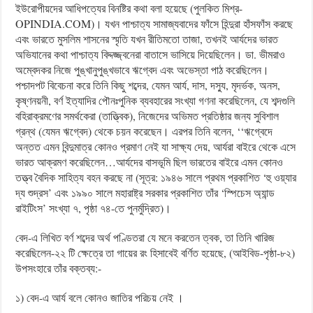
ইউরোপীয়দের আধিপত্যের বিনষ্টির কথা বলা হয়েছে (পুলকিত মিশ্র-
OPINDIA.COM)। যখন পাশ্চাত্য সামাজ্যবাদের ফাঁসে হিন্দুরা হাঁসফাঁস করছে
এবং ভারতে মুসলিম শাসনের স্মৃতি যখন রীতিমতো তাজা, তখনই আর্যদের ভারত
অভিযানের কথা পাশ্চাত্য বিদ্দজ্জ্বনেরা বাতাসে ভাসিয়ে দিয়েছিলেন। ডা. ভীমরাও
অম্বেদকর নিজে পুঙ্খানুপুঙ্খভাবে ঋগ্বেদ এবং অভেস্তা পাঠ করেছিলেন।
পশ্চাদপট বিবেচনা করে তিনি কিছু শব্দের, যেমন আর্য, দাস, দস্যু, মৃদর্ভক, অনস,
কৃষ্ণনয়নী, বর্ণ ইত্যাদির পৌনঃপুনিক ব্যবহারের সংখ্যা গণনা করেছিলেন, যে শব্দগুলি
বহিরাক্রমণের সমর্থকেরা (তাত্ত্বিক), নিজেদের অভিমত প্রতিষ্ঠার জন্য সুবিশাল
গ্রন্থ (যেমন ঋগ্বেদ) থেকে চয়ন করেছেন। এরপর তিনি বলেন, ‘‘ঋগ্বেদে
অন্তত এমন বিন্দুমাত্র কোনও প্রমাণ নেই যা সাক্ষ্য দেয়, আর্যরা বাইরে থেকে এসে
ভারত আক্রমণ করেছিলেন…আর্যদের বাসভূমি ছিল ভারতের বাইরে এমন কোনও
তত্ত্ব বৈদিক সাহিত্য বহন করছে না (সূত্র: ১৯৪৬ সালে প্রথম প্রকাশিত ‘হু ওয়্যার
দ্য শুদ্রস’ এবং ১৯৯০ সালে মহারাষ্ট্র সরকার প্রকাশিত তাঁর ‘স্পিচেস অ্যান্ড
রাইটিংস’ সংখ্যা ৭, পৃষ্ঠা ৭৪-তে পুনর্মুদ্রিত)।
বেদ-এ লিখিত বর্ণ শব্দের অর্থ পণ্ডিতরা যে মনে করতেন ত্বক, তা তিনি খারিজ
করেছিলেন-২২ টি ক্ষেত্রে তা গায়ের রং হিসাবেই বর্ণিত হয়েছে, (আইবিড-পৃষ্ঠা-৮২)
উপসংহারে তাঁর বক্তব্য:-
১) বেদ-এ আর্য বলে কোনও জাতির পরিচয় নেই ।