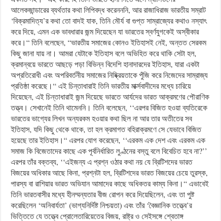
আলেকজান্ডারের ব্যর্থতার কথা লিপিবদ্ধ করেনননি, আর রাজাধিরাজ ভারতীয় সম্রাট
‘বিক্রমাদিত্য’র কথা তো বাদই যাক, তিনি মৌর্য বা গুপ্ত সাম্রাজ্যের কথাও নস্যাৎ
করে দিয়ে, এমন এক ভাবধারার জন্ম দিয়েছেন যা ভারতের স্বর্ণযুগকেই অস্বীকার
করে।“ তিনি বলেছেন, “ভারতীয় সমাজের কোনও ইতিহাসই নেই, অন্তত সেরকম
কিছু জানা যায় না। আমরা যেটাকে ইতিহাস বলে অভিহিত করে থাকি সেটা হল,
ক্রমান্বয়ে ভারতে আছড়ে পড়া বিভিন্ন বিদেশি হানাদারদের ইতিহাস, যারা একটা
অপ্রতিরোধী এবং অপরিবর্তনীয় সমাজের নিষ্ক্রিয়তাকে পুঁজি করে নিজেদের সাম্রাজ্য
প্রতিষ্ঠা করেছে।“ এই চিন্তাধারাই তিনি ভারতীয় মার্ক্সবাদীদের মধ্যে চারিয়ে
দিয়েছেন, এই চিন্তাধারাই জন্ম দিয়েছে ভারতে আর্যদের ভারত আক্রমণের পৌরাণিক
তত্ত্ব। সেখানেই তিনি থামেননি। তিনি বলেছেন, ‘‘এরপর বিজিত হওয়া ব্যতিরেকে
ভারতের ভাগ্যের লিখন অন্যরকম হওয়ার কথা ছিল না আর তার অতীতের সব
ইতিহাস, যদি কিছু থেকে থাকে, তা হল ক্রমাগত বহিরাক্রমণে সে যেভাবে বিজিত
হয়েছে তার ইতিহাস।“ এরপর যোগ করেছেন, ‘‘এরকম এক দেশ এবং এরকম এক
সমাজ কি বিজেতাদের কাছে এক পূর্বনির্ধারিত লুণ্ঠনের বস্তু বলে বিবেচিত হবে না?’’
এরপর তাঁর বক্তব্য, ‘‘এইজন্য এ প্রশ্ন ওঠার কথা নয় যে ব্রিটিশদের ভারত
বিজয়ের অধিকার আছে কিনা, প্রশ্নটা হল, ব্রিটিশদের ভারত বিজয়ের চেয়ে তুরস্ক,
পারস্য বা রাশিয়ার ভারত অভিযান আমাদের কাছে অধিকতর কাম্য কিনা।“ এভাবেই
তিনি ভারতবাসীর মধ্যে হীনম্মন্যতার বীজ রোপন করে দিয়েছিলেন, এবং তা পুষ্ট
করেছিলেন ‘অনিবার্যতা’ (ভাগ্যনির্দিষ্ট নিশ্চয়তা) এবং তাঁর ‘বৈজ্ঞানিক তত্ত্বে’র
ভিত্তিতে যে তত্ত্বে প্রোলেতারিয়েতের বিজয়, রাষ্ট্র ও সেইসঙ্গে শ্বেতাঙ্গ