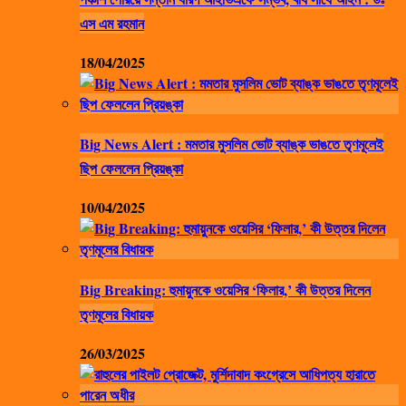
এস এম রহমান
18/04/2025
Big News Alert : মমতার মুসলিম ভোট ব্যাঙ্ক ভাঙতে তৃণমূলেই
ছিপ ফেললেন প্রিয়ঙ্কা
10/04/2025
Big Breaking: হুমায়ুনকে ওয়েসির ‘ফিলার,’ কী উত্তর দিলেন
তৃণমূলের বিধায়ক
26/03/2025