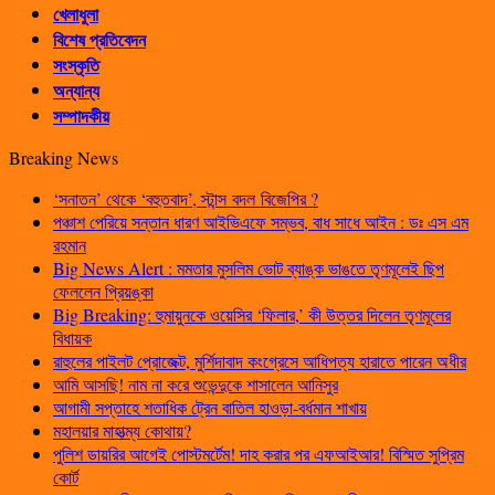
খেলাধুলা
বিশেষ প্রতিবেদন
সংস্কৃতি
অন্যান্য
সম্পাদকীয়
Breaking News
‘সনাতন’ থেকে ‘বহুতবাদ’, স্টান্স বদল বিজেপির ?
পঞ্চাশ পেরিয়ে সন্তান ধারণ আইভিএফে সম্ভব, বাধ সাধে আইন : ডঃ এস এম
রহমান
Big News Alert : মমতার মুসলিম ভোট ব্যাঙ্ক ভাঙতে তৃণমূলেই ছিপ
ফেললেন প্রিয়ঙ্কা
Big Breaking: হুমায়ুনকে ওয়েসির ‘ফিলার,’ কী উত্তর দিলেন তৃণমূলের
বিধায়ক
রাহুলের পাইলট প্রোজেক্ট, মুর্শিদাবাদ কংগ্রেসে আধিপত্য হারাতে পারেন অধীর
আমি আসছি! নাম না করে শুভেন্দুকে শাসালেন আনিসুর
আগামী সপ্তাহে শতাধিক ট্রেন বাতিল হাওড়া-বর্ধমান শাখায়
মহালয়ার মাহাত্ম্য কোথায়?
পুলিশ ডায়রির আগেই পোস্টমর্টেম! দাহ করার পর এফআইআর! বিস্মিত সুপ্রিম
কোর্ট