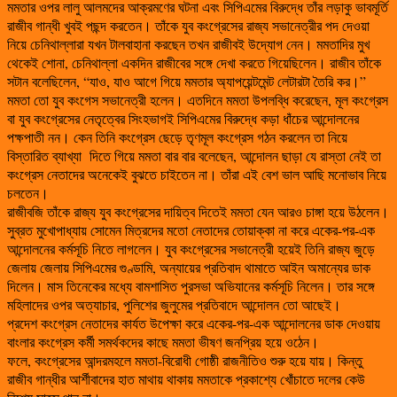
মমতার ওপর লালু আলমদের আক্রমণের ঘটনা এবং সিপিএমের বিরুদ্ধে তাঁর লড়াকু ভাবমূর্তি
রাজীব গান্ধী খুবই পছন্দ করতেন। তাঁকে যুব কংগ্রেসের রাজ্য সভানেত্রীর পদ দেওয়া
নিয়ে চেনিথাল্লারা যখন টালবাহানা করছেন তখন রাজীবই উদ্যোগ নেন। মমতাদির মুখ
থেকেই শোনা, চেনিথাল্লা একদিন রাজীবের সঙ্গে দেখা করতে গিয়েছিলেন। রাজীব তাঁকে
সটান বলেছিলেন, “যাও, যাও আগে গিয়ে মমতার অ্যাপয়েন্টমেন্ট লেটারটা তৈরি কর।”
মমতা তো যুব কংগেস সভানেত্রী হলেন। এতদিনে মমতা উপলব্ধি করেছেন, মূল কংগ্রেস
বা যুব কংগ্রেসের নেতৃত্বের সিংহভাগই সিপিএমের বিরুদ্ধে কড়া ধাঁচের আন্দোলনের
পক্ষপাতী নন। কেন তিনি কংগ্রেস ছেড়ে তৃণমূল কংগ্রেস গঠন করলেন তা নিয়ে
বিস্তারিত ব্যাখ্যা দিতে গিয়ে মমতা বার বার বলেছেন, আন্দোলন ছাড়া যে রাস্তা নেই তা
কংগ্রেস নেতাদের অনেকেই বুঝতে চাইতেন না। তাঁরা এই বেশ ভাল আছি মনোভাব নিয়ে
চলতেন।
রাজীবজি তাঁকে রাজ্য যুব কংগ্রেসের দায়িত্ব দিতেই মমতা যেন আরও চাঙ্গা হয়ে উঠলেন।
সুব্রত মুখোপাধ্যায় সোমেন মিত্রদের মতো নেতাদের তোয়াক্কা না করে একের-পর-এক
আন্দোলনের কর্মসূচি নিতে লাগলেন। যুব কংগ্রেসের সভানেত্রী হয়েই তিনি রাজ্য জুড়ে
জেলায় জেলায় সিপিএমের গুণ্ডামি, অন্যায়ের প্রতিবাদ থামাতে আইন অমান্যের ডাক
দিলেন। মাস তিনেকের মধ্যে বামশাসিত পুরসভা অভিযানের কর্মসূচি নিলেন। তার সঙ্গে
মহিলাদের ওপর অত্যাচার, পুলিশের জুলুমের প্রতিবাদে আন্দোলন তো আছেই।
প্রদেশ কংগ্রেস নেতাদের কার্যত উপেক্ষা করে একের-পর-এক আন্দোলনের ডাক দেওয়ায়
বাংলার কংগ্রেস কর্মী সমর্থকদের কাছে মমতা ভীষণ জনপ্রিয় হয়ে ওঠেন।
ফলে, কংগ্রেসের আন্দরমহলে মমতা-বিরোধী গোষ্ঠী রাজনীতিও শুরু হয়ে যায়। কিন্তু
রাজীব গান্ধীর আর্শীবাদের হাত মাথায় থাকায় মমতাকে প্রকাশ্যে খোঁচাতে দলের কেউ