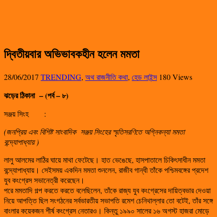
দ্বিতীয়বার অভিভাবকহীন হলেন মমতা
28/06/2017
TRENDING
,
অথ রাজনীতি কথা
,
হেড লাইন্স
180 Views
ঝড়ের ঠিকানা – (পর্ব – ৮)
সঞ্জয় সিংহ
:
(জনপ্রিয় এবং বিশিষ্ট সাংবাদিক সঞ্জয় সিংহের স্মৃতিসরণিতে অগ্নিকন্যা মমতা
বন্দ্যোপাধ্যায় )
লালু আলমের লাঠির ঘায়ে মাথা ফেটেছে। হাত ভেঙেছে, হাসপাতালে চিকিৎসাধীন মমতা
বন্দ্যোপাধ্যায়। সেইসময় একদিন মমতা শুনলেন, রাজীব গান্ধী তাঁকে পশ্চিমবঙ্গের প্রদেশ
যুব কংগ্রেস সভানেত্রী করেছেন।
পরে মমতাদি গল্প করতে করতে বলেছিলেন, তাঁকে রাজ্য যুব কংগ্রেসের দায়িত্বভার দেওয়া
নিয়ে আপত্তি ছিল সংগঠনের সর্বভারতীয় সভাপতি রমেশ চেনিথাল্লার তো বটেই, তাঁর সঙ্গে
বাংলার কয়েকজন শীর্ষ কংগ্রেস নেতারও। কিন্তু ১৯৯০ সালের ১৬ অগস্ট হাজরা মোড়ে