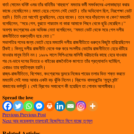
বার্তা সোমেন ঘনিষ্ট ওমর তাঁর বাহিনীর ‘বাহুবলে’ মমতার কর্মী সমর্থকদের এলাকাছাড়া করার
কাজে নেমেছিলেন। মমতা হেরে গেলেন সেই ভোটে। তাঁর অভিযোগ ছিল, নিরপেক্ষা ভোট
হয়নি। তিনি তো আগেই বুঝেছিলেন, হেরে যাবেন। তবে সরে দাঁড়ালেন না কেন? মমতাদি
বলেছিলেন, “সরে গেল, বুঝতে পারতাম না কারা আমাকে পিছন থেকে ছুরি মেরেছিল।”
অবশ্য কংগ্রেসের এক অভিজ্ঞ নেতা বলেছিলেন, “মমতা ভোট থেকে সরে গেল দলীয়
রাজনীতিতে গুরুত্বহীন হয়ে যেত।”
সভাপতির পদের জন্য ভোটে হেরে মমতাদি দলীয় রাজনীতিতে গুরুত্ব কিছুটা হারিয়েছিলেন
ঠিকই। কিন্তু দলীয় রাজনীতি থেকে শুরু করে সংসদীয় ভোটের রাজনীতিতে হেরে গুঁটিয়ে
যাওয়ার মানুষ তিনি নন। ১৯৮৯ সালে সিপিএমের মালিনী ভট্টাচার্যের কাছে হেরে যাওয়ার
পর যে-ভাবে দলের ভিতরে ও বাইরের রাজনৈতিক জাগতে তাঁর প্রত্যাবর্তন ঘটেছিল,
এবারও তার ব্যতিক্রম হয়নি।
রাজ্য-রাজনীতিতে, বিশেষত, কংগ্রেসের অন্দরে নিজের পায়ের তলার ভিত শক্ত করতে
মমতাদি সেই সময় আবার একটা বড় ঝুঁকি নিলেন। ব্রিগেড বামফ্রন্টের ‘মৃত্যু ঘন্টা’
বাজানোর কর্মসূচি। সেই ব্রিগেড সমাবেশে কী হয়েছিল তা শোনাব আগামীবার।
Spread the love
Previous
Previous Post
Next
আর কয়েকমাস তারপরেই বিজেপিতে মিশে যাচ্ছে তৃণমূল
Related Articles