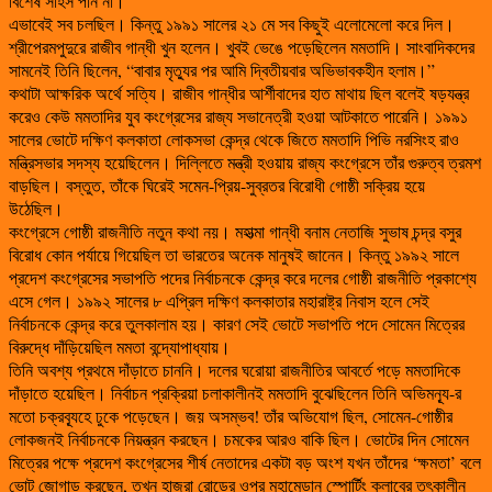
বিশেষ সাহস পান না।
এভাবেই সব চলছিল। কিন্তু ১৯৯১ সালের ২১ মে সব কিছুই এলোমেলো করে দিল।
শ্রীপেরমপুদুরে রাজীব গান্ধী খুন হলেন। খুবই ভেঙে পড়েছিলেন মমতাদি। সাংবাদিকদের
সামনেই তিনি ছিলেন, “বাবার মৃত্যুর পর আমি দ্বিতীয়বার অভিভাবকহীন হলাম।”
কথাটা আক্ষরিক অর্থে সত্যি। রাজীব গান্ধীর আর্শীবাদের হাত মাথায় ছিল বলেই ষড়যন্ত্র
করেও কেউ মমতাদির যুব কংগ্রেসের রাজ্য সভানেত্রী হওয়া আটকাতে পারেনি। ১৯৯১
সালের ভোটে দক্ষিণ কলকাতা লোকসভা কেন্দ্র থেকে জিতে মমতাদি পিভি নরসিংহ রাও
মন্ত্রিসভার সদস্য হয়েছিলেন। দিল্লিতে মন্ত্রী হওয়ায় রাজ্য কংগ্রেসে তাঁর গুরুত্ব ত্রমশ
বাড়ছিল। বস্তুত, তাঁকে ঘিরেই সমেন-প্রিয়-সুব্রতর বিরোধী গোষ্ঠী সক্রিয় হয়ে
উঠেছিল।
কংগ্রেসে গোষ্ঠী রাজনীতি নতুন কথা নয়। মহাত্মা গান্ধী বনাম নেতাজি সুভাষ চন্দ্র বসুর
বিরোধ কোন পর্যায়ে গিয়েছিল তা ভারতের অনেক মানুষই জানেন। কিন্তু ১৯৯২ সালে
প্রদেশ কংগ্রেসের সভাপতি পদের নির্বাচনকে কেন্দ্র করে দলের গোষ্ঠী রাজনীতি প্রকাশ্যে
এসে গেল। ১৯৯২ সালের ৮ এপ্রিল দক্ষিণ কলকাতার মহারাষ্ট্র নিবাস হলে সেই
নির্বাচনকে কেন্দ্র করে তুলকালাম হয়। কারণ সেই ভোটে সভাপতি পদে সোমেন মিত্রের
বিরুদ্ধে দাঁড়িয়েছিল মমতা বন্দ্যোপাধ্যায়।
তিনি অবশ্য প্রথমে দাঁড়াতে চাননি। দলের ঘরোয়া রাজনীতির আবর্তে পড়ে মমতাদিকে
দাঁড়াতে হয়েছিল। নির্বাচন প্রক্রিয়া চলাকালীনই মমতাদি বুঝেছিলেন তিনি অভিমন্যূ-র
মতো চক্রব্যূহে ঢুকে পড়েছেন। জয় অসম্ভব! তাঁর অভিযোগ ছিল, সোমেন-গোষ্ঠীর
লোকজনই নির্বাচনকে নিয়ন্ত্রন করছেন। চমকের আরও বাকি ছিল। ভোটের দিন সোমেন
মিত্রের পক্ষে প্রদেশ কংগ্রেসের শীর্ষ নেতাদের একটা বড় অংশ যখন তাঁদের ‘ক্ষমতা’ বলে
ভোট জোগাড় করছেন, তখন হাজরা রোডের ওপর মহামেডান স্পোর্টিং ক্লাবের তৎকালীন