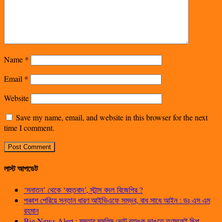
Name
*
Email
*
Website
Save my name, email, and website in this browser for the next
time I comment.
লাস্ট আপডেট
‘সনাতন’ থেকে ‘বহুতবাদ’, স্টান্স বদল বিজেপির ?
পঞ্চাশ পেরিয়ে সন্তান ধারণ আইভিএফে সম্ভব, বাধ সাধে আইন : ডঃ এস এম
রহমান
Big News Alert : মমতার মুসলিম ভোট ব্যাঙ্ক ভাঙতে তৃণমূলেই ছিপ