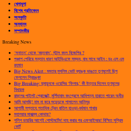
খেলাধুলা
বিশেষ প্রতিবেদন
সংস্কৃতি
অন্যান্য
সম্পাদকীয়
Breaking News
‘সনাতন’ থেকে ‘বহুতবাদ’, স্টান্স বদল বিজেপির ?
পঞ্চাশ পেরিয়ে সন্তান ধারণ আইভিএফে সম্ভব, বাধ সাধে আইন : ডঃ এস এম
রহমান
Big News Alert : মমতার মুসলিম ভোট ব্যাঙ্ক ভাঙতে তৃণমূলেই ছিপ
ফেললেন প্রিয়ঙ্কা
Big Breaking: হুমায়ুনকে ওয়েসির ‘ফিলার,’ কী উত্তর দিলেন তৃণমূলের
বিধায়ক
রাহুলের পাইলট প্রোজেক্ট, মুর্শিদাবাদ কংগ্রেসে আধিপত্য হারাতে পারেন অধীর
আমি আসছি! নাম না করে শুভেন্দুকে শাসালেন আনিসুর
আগামী সপ্তাহে শতাধিক ট্রেন বাতিল হাওড়া-বর্ধমান শাখায়
মহালয়ার মাহাত্ম্য কোথায়?
পুলিশ ডায়রির আগেই পোস্টমর্টেম! দাহ করার পর এফআইআর! বিস্মিত সুপ্রিম
কোর্ট