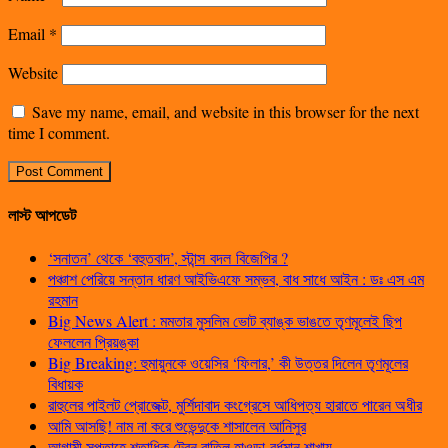
Email
*
Website
Save my name, email, and website in this browser for the next
time I comment.
লাস্ট আপডেট
‘সনাতন’ থেকে ‘বহুতবাদ’, স্টান্স বদল বিজেপির ?
পঞ্চাশ পেরিয়ে সন্তান ধারণ আইভিএফে সম্ভব, বাধ সাধে আইন : ডঃ এস এম
রহমান
Big News Alert : মমতার মুসলিম ভোট ব্যাঙ্ক ভাঙতে তৃণমূলেই ছিপ
ফেললেন প্রিয়ঙ্কা
Big Breaking: হুমায়ুনকে ওয়েসির ‘ফিলার,’ কী উত্তর দিলেন তৃণমূলের
বিধায়ক
রাহুলের পাইলট প্রোজেক্ট, মুর্শিদাবাদ কংগ্রেসে আধিপত্য হারাতে পারেন অধীর
আমি আসছি! নাম না করে শুভেন্দুকে শাসালেন আনিসুর
আগামী সপ্তাহে শতাধিক ট্রেন বাতিল হাওড়া-বর্ধমান শাখায়