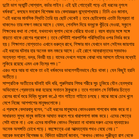
দুটো ভাগ অ্যান্টি সোশ্যাল, বর্ডার লাইন। এই দুই গোত্রেই পড়ে এই ধরনের নৃশংস
ধর্ষকরা”, বলছেন মনরোগ বিশেষজ্ঞ ডাঃ কেদাররঞ্জন বন্দ্যোপাধ্যায়। তিনি এও জানান,
“এই ধরনের মানসিক স্থিতি তৈরি হয় ছোট থেকেই। তবে ছোটবেলায় এতটা হিংস্রতা না
থাকলেও তার লক্ষণ নজরে আসে। যেমন, পেনসিল দিয়ে বন্ধুকে খুঁচিয়ে দেওয়া, স্কুলে
শিক্ষকের কথা না শোনা, যখনতখন ক্লাস থেকে বেরিয়ে যাওয়া। বয়স বাড়ার সঙ্গে সঙ্গে
বাড়তে থাকে রোগের প্রকোপ। তবে বেশিটাই পারপার্শিক পরিস্থিতির ওপর নির্ভর করে
হয়। শিক্ষাগত যোগ্যতাও এখানে গুরুত্ব রাখে, শিক্ষার মান যেখানে ভাল সেইসব জায়গায়
এই ধরনের ঘটনার হার অনেক কম নজরে আসে। এই রোগে আক্রান্তদের স্বভাবও
অত্যন্ত শান্ত, ভদ্র, বিনয়ী হয়। যাদের দেখলে সহজে বোঝা দায় আসলে তাঁদের মধ্যেই
লুকিয়ে রয়েছে এমন এক হিংস্র পশু।”
এরও পরে আর যা থাকে তা ওই ধর্ষকদের ভাবলেশহীনভাবে বেঁচে থাকা। যেন কিছুই হয়নি
অতীতে।
সাম্প্রতিক অতীতের ঘটনাই যদি ধরি, পুরুলিয়ায় শিশুর শরীরে সুচ ঢুকিয়ে যৌন হেনস্থার
অভিযোগে গ্রেফতার করা হয়েছে সনাতন ঠাকুরকে। তবে গতকাল সে নির্বিকার চিত্তে
রেলের বার্থে শুয়ে দিব্যি সুরেলা কণ্ঠে গান গাইতে গাইতে চলছে। মাঝে মাঝে চোখ খুলে
মেপে নিচ্ছে আশপাশের মানুষগুলোকে।
এ প্রসঙ্গে কেদারবাবু বলেন, “এই ধরনের মানুষদের কোনওরকম পাপবোধ কাজ করে না।
সাধারনত সুস্থ মানুষ কাউকে আঘাত করলে পরে খারাপলাগা কাজ করে। এদের ক্ষেত্রে
সেটা থাকে না। এবং এদের মানসিক কোনও স্থিরতা না থাকার দরুন এদের ব্যবহারেও
অনেক অসঙ্গতি চোখে পড়ে। বহুক্ষেত্রে এরা আত্মহত্যার পথও বেছে নেয়।”
আরেক মনরোগ বিশেষজ্ঞ ড. বিদিতা ভট্টাচার্য জানান, “কখনও কোনও পুঞ্জীভূত রাগ থেকে