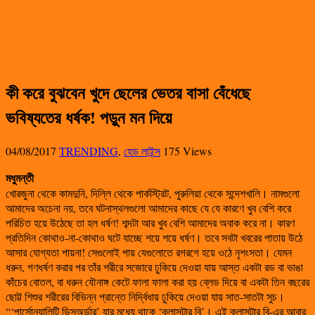
কী করে বুঝবেন খুদে ছেলের ভেতর বাসা বেঁধেছে
ভবিষ্যতের ধর্ষক! পড়ুন মন দিয়ে
04/08/2017
TRENDING
,
হেড লাইন্স
175 Views
মধুমন্তী
খোরজুনা থেকে কামদুনি, দিল্লি থেকে পার্কস্ট্রিট, পুরুলিয়া থেকে সন্দেশখালি। নামগুলো
আমাদের অচেনা নয়, তবে ঘটনাস্থলগুলো আমাদের কাছে যে যে কারণে খুব বেশি করে
পরিচিত হয়ে উঠেছে তা হল ধর্ষণ! শব্দটা আর খুব বেশি আমাদের অবাক করে না। কারণ
প্রতিদিন কোথাও-না-কোথাও ঘটে যাচ্ছে শয়ে শয়ে ধর্ষণ। তবে সবটা খবরের পাতায় উঠে
আসার যোগ্যতা পায়না! সেগুলোই পায় যেগুলোতে রগরগে হয়ে ওঠে নৃশংসতা। যেমন
ধরুন, গণধর্ষণ করার পর তাঁর শরীরে সজোরে ঢুকিয়ে দেওয়া যায় আস্ত একটা রড বা ভাঙা
কাঁচের বোতল, বা ধরুন যৌনাঙ্গ কেটে ফালা ফালা করা হয় ব্লেড দিয়ে বা একটা তিন বছরের
ছোট্ট শিশুর শরীরের বিভিন্ন প্রান্তে নির্দ্বিধায় ঢুকিয়ে দেওয়া যায় সাত-সাতটা সুচ।
“‘পার্সোন্যালিটি ডিসঅর্ডার’ যার মধ্যে থাকে ‘ক্লাসটার বি’। এই ক্লাসটার বি-এর আবার