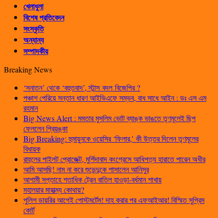
খেলাধুলা
বিশেষ প্রতিবেদন
সংস্কৃতি
অন্যান্য
সম্পাদকীয়
Breaking News
‘সনাতন’ থেকে ‘বহুতবাদ’, স্টান্স বদল বিজেপির ?
পঞ্চাশ পেরিয়ে সন্তান ধারণ আইভিএফে সম্ভব, বাধ সাধে আইন : ডঃ এস এম
রহমান
Big News Alert : মমতার মুসলিম ভোট ব্যাঙ্ক ভাঙতে তৃণমূলেই ছিপ
ফেললেন প্রিয়ঙ্কা
Big Breaking: হুমায়ুনকে ওয়েসির ‘ফিলার,’ কী উত্তর দিলেন তৃণমূলের
বিধায়ক
রাহুলের পাইলট প্রোজেক্ট, মুর্শিদাবাদ কংগ্রেসে আধিপত্য হারাতে পারেন অধীর
আমি আসছি! নাম না করে শুভেন্দুকে শাসালেন আনিসুর
আগামী সপ্তাহে শতাধিক ট্রেন বাতিল হাওড়া-বর্ধমান শাখায়
মহালয়ার মাহাত্ম্য কোথায়?
পুলিশ ডায়রির আগেই পোস্টমর্টেম! দাহ করার পর এফআইআর! বিস্মিত সুপ্রিম
কোর্ট