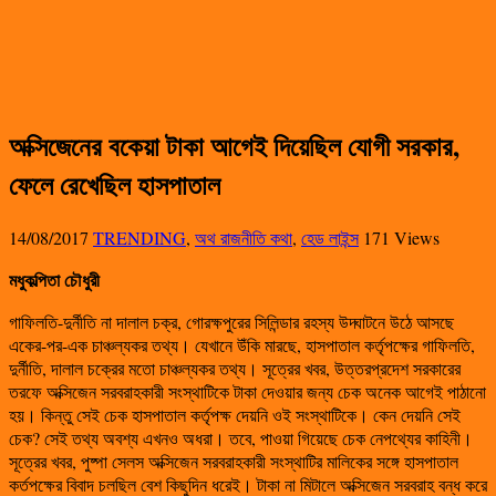
অক্সিজেনের বকেয়া টাকা আগেই দিয়েছিল যোগী সরকার,
ফেলে রেখেছিল হাসপাতাল
14/08/2017
TRENDING
,
অথ রাজনীতি কথা
,
হেড লাইন্স
171 Views
মধুকল্পিতা চৌধুরী
গাফিলতি-দুর্নীতি না দালাল চক্র, গোরক্ষপুরের সিলিন্ডার রহস্য উদ্ঘাটনে উঠে আসছে
একের-পর-এক চাঞ্চল্যকর তথ্য। যেখানে উঁকি মারছে, হাসপাতাল কর্তৃপক্ষের গাফিলতি,
দুর্নীতি, দালাল চক্রের মতো চাঞ্চল্যকর তথ্য। সূত্রের খবর, উত্তরপ্রদেশ সরকারের
তরফে অক্সিজেন সরবরাহকারী সংস্থাটিকে টাকা দেওয়ার জন্য চেক অনেক আগেই পাঠানো
হয়। কিন্তু সেই চেক হাসপাতাল কর্তৃপক্ষ দেয়নি ওই সংস্থাটিকে। কেন দেয়নি সেই
চেক? সেই তথ্য অবশ্য এখনও অধরা। তবে, পাওয়া গিয়েছে চেক নেপথ্যের কাহিনী।
সূত্রের খবর, পুষ্পা সেলস অক্সিজেন সরবরাহকারী সংস্থাটির মালিকের সঙ্গে হাসপাতাল
কর্তপক্ষের বিবাদ চলছিল বেশ কিছুদিন ধরেই। টাকা না মিটালে অক্সিজেন সরবরাহ বন্ধ করে