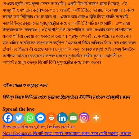
দেওয়ার হুমকি দেয় পুষ্পা সেলস সংস্থাটি। একটি রিপোর্ট মারফৎ জানা গিয়েছে, ওই
সংস্থাটি হাসপাতাল কর্তৃপক্ষকে গত ১ অগাস্ট একটি চিঠিতে জানায়, বিনে পয়সায় কোনও
ভাবেই আর সিলিন্ডার দেওয়া যাবে না। এবারে আর কোনও ঝুঁকি নিতে চায়নি সংস্থাটি।
সরাসরি উত্তরপ্রদেশের স্বাস্থ্যমন্ত্রীর কাছেও একটি চিঠি পাঠায় সংস্থাটি। তৎপর হয়
উত্তরপ্রদেশ সরকারও। ৫ই অগাস্ট ওই কোম্পানিকে চেক দেওয়ার জন্য হাসপাতালে
চেকও পাঠিয়ে দেওয়া হয় সরকারের তরফে। প্রশ্ন এখানেই, চেক পাঠানোর পরও কেন
হাত গুটিয়ে বসেছিলেন হাসপাতাল কর্তৃপক্ষ? এতগুলো শিশুর ভবিষ্যৎ নিয়ে কেন খেলা করল
তাঁরা? এর পিছনে কী রয়েছে দালাল চক্র না কি অন্য কোনও রহস্য! সেই রহস্য উদ্ঘাটনে
আপাতত আসরে নেমেছেন উত্তরপ্রদেশের মুখ্যসচিব রাজীব কুমার। আগামী ১৯
অগাস্টের মধ্যে তদন্ত রিপোর্ট তিনি মুখ্যমন্ত্রীর কাছে পেশ করবেন।
লাইক শেয়ার ও মন্তব্য করুন
বিভিন্ন বিষয়ে ভিডিয়ো পেতে চ্যানেল হিন্দুস্তানের ইউটিউব চ্যানেল সাবস্ক্রাইব করুন
Spread the love
Previous
বিচ্ছিন্ন দুই বঙ্গ, বিপর্যস্ত জনজী‌বন
Next
Exclusive-রিপোর্ট হাতে পেলেই সমালোচনা জবাব দেবে যোগী সরকার, বললেন