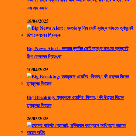
এস এম রহমান
18/04/2025
Big News Alert : মমতার মুসলিম ভোট ব্যাঙ্ক ভাঙতে তৃণমূলেই
ছিপ ফেললেন প্রিয়ঙ্কা
10/04/2025
Big Breaking: হুমায়ুনকে ওয়েসির ‘ফিলার,’ কী উত্তর দিলেন
তৃণমূলের বিধায়ক
26/03/2025