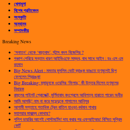
খেলাধুলা
বিশেষ প্রতিবেদন
সংস্কৃতি
অন্যান্য
সম্পাদকীয়
Breaking News
‘সনাতন’ থেকে ‘বহুতবাদ’, স্টান্স বদল বিজেপির ?
পঞ্চাশ পেরিয়ে সন্তান ধারণ আইভিএফে সম্ভব, বাধ সাধে আইন : ডঃ এস এম
রহমান
Big News Alert : মমতার মুসলিম ভোট ব্যাঙ্ক ভাঙতে তৃণমূলেই ছিপ
ফেললেন প্রিয়ঙ্কা
Big Breaking: হুমায়ুনকে ওয়েসির ‘ফিলার,’ কী উত্তর দিলেন তৃণমূলের
বিধায়ক
রাহুলের পাইলট প্রোজেক্ট, মুর্শিদাবাদ কংগ্রেসে আধিপত্য হারাতে পারেন অধীর
আমি আসছি! নাম না করে শুভেন্দুকে শাসালেন আনিসুর
আগামী সপ্তাহে শতাধিক ট্রেন বাতিল হাওড়া-বর্ধমান শাখায়
মহালয়ার মাহাত্ম্য কোথায়?
পুলিশ ডায়রির আগেই পোস্টমর্টেম! দাহ করার পর এফআইআর! বিস্মিত সুপ্রিম
কোর্ট