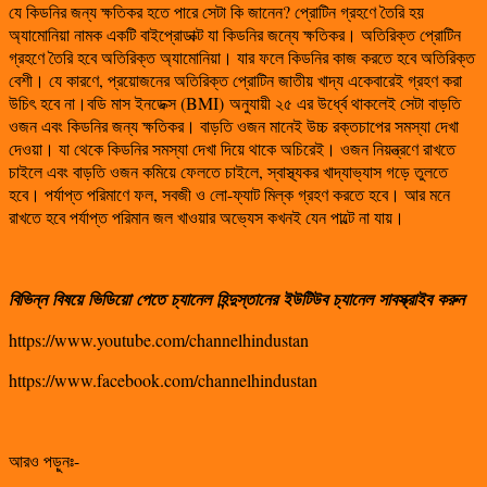
যে কিডনির জন্য ক্ষতিকর হতে পারে সেটা কি জানেন? প্রোটিন গ্রহণে তৈরি হয়
অ্যামোনিয়া নামক একটি বাইপ্রোডাক্ট যা কিডনির জন্যে ক্ষতিকর। অতিরিক্ত প্রোটিন
গ্রহণে তৈরি হবে অতিরিক্ত অ্যামোনিয়া। যার ফলে কিডনির কাজ করতে হবে অতিরিক্ত
বেশী। যে কারণে, প্রয়োজনের অতিরিক্ত প্রোটিন জাতীয় খাদ্য একেবারেই গ্রহণ করা
উচিৎ হবে না।বডি মাস ইনডেক্স (BMI) অনুযায়ী ২৫ এর উর্ধ্বে থাকলেই সেটা বাড়তি
ওজন এবং কিডনির জন্য ক্ষতিকর। বাড়তি ওজন মানেই উচ্চ রক্তচাপের সমস্যা দেখা
দেওয়া। যা থেকে কিডনির সমস্যা দেখা দিয়ে থাকে অচিরেই। ওজন নিয়ন্ত্রণে রাখতে
চাইলে এবং বাড়তি ওজন কমিয়ে ফেলতে চাইলে, স্বাস্থ্যকর খাদ্যাভ্যাস গড়ে তুলতে
হবে। পর্যাপ্ত পরিমাণে ফল, সবজী ও লো-ফ্যাট মিল্ক গ্রহণ করতে হবে। আর মনে
রাখতে হবে পর্যাপ্ত পরিমান জল খাওয়ার অভ্যেস কখনই যেন পাল্টে না যায়।
বিভিন্ন
বিষয়ে
ভিডিয়ো
পেতে
চ্যানেল
হিন্দুস্তানের
ইউটিউব
চ্যানেল
সাবস্ক্রাইব
করুন
https://www.youtube.com/channelhindustan
https://www.facebook.com/channelhindustan
আরও পড়ুনঃ-