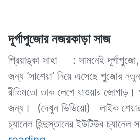
দূর্গাপুজোর নজরকাড়া সাজ
প্রিয়াঙ্কা সাহা : সামনেই দূর্গাপু
জন্য ‘সাশেয়া’ নিয়ে এসেছে পুজোর ন
রীতিমতো তাক লেগে যাওয়ার জোগাড়। 
জন্য। (দেখুন ভিডিয়ো) লাইক শেয়ার ও
চ্যানেল হিন্দুস্তানের ইউটিউব চ্যানে
দূর্গাপুজোর
reading