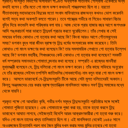
প্রধান) সংস্কৃত বিভাগের অসাধারণ পণ্ডিত অধ্যাপক সীতানাথ গোস্বামী একেবারে অন্য
কথাই বলেন। তাঁর মতে গো মাংস ভক্ষণ কখনওই শাস্ত্রসম্মত ছিল না। হয়তো
সীতানাথবাবু মহাভারতের বিদুরের মতো সংবাদ মাফিয়াদের রাজঅন্ন কখনও ভোগ করেননি
বলেই সত্য কথা অকপটে বলতে পারেন। তবে শাস্ত্রের গভীরে না গিয়েও সাধারণ বিচার
বুদ্ধি দিয়ে কতগুলি কথা পরিষ্কার বলা যায়। আজ থেকে প্রায় হাজার বছর আগে জগৎগুরু
আদি শঙ্করাচার্য সারা ভারতে হিন্দুধর্ম প্রচার করতে ঘুরেছিলেন। তাঁর লেখায় বা সেই
সময়ের বর্ণনায় কোথাও গো হত্যার কথা আছে কি? কিংবা আরও আগে গৌতমবুদ্ধের
সময়? ভগবান বুদ্ধ সারা জীবন ব্রাহ্মণ্য হিন্দু ধর্মের সংস্কারের কাজ করেছেন। তিনি
কোথাও গো মাংস ভক্ষণের কথা বলেছেন কি? তার সমসাময়িক লেখাতে গো হত্যার উল্লেখ
আছে কি? ভগবান মহাবীর, শিখগুরুদের কেউ কোথাও গো হত্যার কথা বলেছেন? সবকটি
ধর্ম সম্প্রদায় সমানভাবে গোমাতা বন্দনার কথা বলেছে। সম্প্রতি এ রাজ্যের মাননীয়া
মুখ্যমন্ত্রী বলেছেন যে, হিন্দু দলিতরা গো মাংস ভক্ষণ করেন। তাঁর কাছে সবিনয়ে অনুরোধ
যে তাঁর রাজ্যের সেইসব তপশিলি জাতিগুলির (সাবকাস্টের) নাম বলুন যারা গো মাংস ভক্ষণ
করে। আসলে ভারতবর্ষে যে-হিন্দুসংস্কৃতি টিকে আছে সেটা মূলত দলিতদেরই অবদান।
কিন্তু অন্ত্যজদের হেয় করার ব্রাহ্মণ্যতান্ত্রিক মানসিকতা আজও সবর্ণ হিন্দু সমাজের মধ্যে
থেকে যায়নি।
প্রকৃত পক্ষে গো আধারিত কৃষি, গভীর দর্শন সমৃদ্ধ হিন্দুসংস্কৃতি প্রতিষ্ঠার সঙ্গে সঙ্গেই
গোমাতা পূজিতা হয়েছেন। এবং গোমাতাকে পূজা করা হয়, তাকে হত্যা করলে হিন্দু
ভাবাবেগে আঘাত লাগবে, সেইজন্যই বিদেশি আরব আক্রমণকারীরা গো হত্যা শুরু করে।
যদিও গো মাংস তাদের খাদ্য তালিকাতে ছিল না। এই মানসিকতা থেকেই ১৬৪৫ সালে
অওরঙ্গজেব চিন্তামনি পরশ নাথ জৈন মন্দির দখল করার সময় মন্দির চত্বরে গো হত্যা