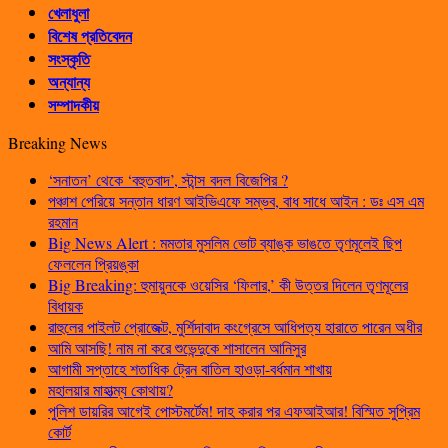
খেলাধুলা
বিশেষ প্রতিবেদন
সংস্কৃতি
অন্যান্য
সম্পাদকীয়
Breaking News
‘সনাতন’ থেকে ‘বহুতবাদ’, স্টান্স বদল বিজেপির ?
পঞ্চাশ পেরিয়ে সন্তান ধারণ আইভিএফে সম্ভব, বাধ সাধে আইন : ডঃ এস এম
রহমান
Big News Alert : মমতার মুসলিম ভোট ব্যাঙ্ক ভাঙতে তৃণমূলেই ছিপ
ফেললেন প্রিয়ঙ্কা
Big Breaking: হুমায়ুনকে ওয়েসির ‘ফিলার,’ কী উত্তর দিলেন তৃণমূলের
বিধায়ক
রাহুলের পাইলট প্রোজেক্ট, মুর্শিদাবাদ কংগ্রেসে আধিপত্য হারাতে পারেন অধীর
আমি আসছি! নাম না করে শুভেন্দুকে শাসালেন আনিসুর
আগামী সপ্তাহে শতাধিক ট্রেন বাতিল হাওড়া-বর্ধমান শাখায়
মহালয়ার মাহাত্ম্য কোথায়?
পুলিশ ডায়রির আগেই পোস্টমর্টেম! দাহ করার পর এফআইআর! বিস্মিত সুপ্রিম
কোর্ট