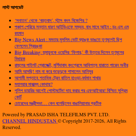
লাস্ট আপডেট
‘সনাতন’ থেকে ‘বহুতবাদ’, স্টান্স বদল বিজেপির ?
পঞ্চাশ পেরিয়ে সন্তান ধারণ আইভিএফে সম্ভব, বাধ সাধে আইন : ডঃ এস এম
রহমান
Big News Alert : মমতার মুসলিম ভোট ব্যাঙ্ক ভাঙতে তৃণমূলেই ছিপ
ফেললেন প্রিয়ঙ্কা
Big Breaking: হুমায়ুনকে ওয়েসির ‘ফিলার,’ কী উত্তর দিলেন তৃণমূলের
বিধায়ক
রাহুলের পাইলট প্রোজেক্ট, মুর্শিদাবাদ কংগ্রেসে আধিপত্য হারাতে পারেন অধীর
আমি আসছি! নাম না করে শুভেন্দুকে শাসালেন আনিসুর
আগামী সপ্তাহে শতাধিক ট্রেন বাতিল হাওড়া-বর্ধমান শাখায়
মহালয়ার মাহাত্ম্য কোথায়?
পুলিশ ডায়রির আগেই পোস্টমর্টেম! দাহ করার পর এফআইআর! বিস্মিত সুপ্রিম
কোর্ট
চোরেদের মন্ত্রীসভা… কেন বলেছিলেন বাঙালিয়ানার প্রতীক
Powered by PRASAD ISHA TELEFILMS PVT. LTD.
CHANNEL HINDUSTAN
© Copyright 2017-2026, All Rights
Reserved.