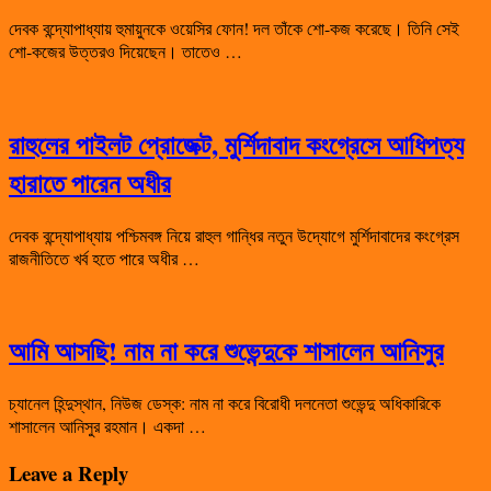
দেবক বন্দ্যোপাধ্যায় হুমায়ুনকে ওয়েসির ফোন! দল তাঁকে শো-কজ করেছে। তিনি সেই
শো-কজের উত্তরও দিয়েছেন। তাতেও …
রাহুলের পাইলট প্রোজেক্ট, মুর্শিদাবাদ কংগ্রেসে আধিপত্য
হারাতে পারেন অধীর
দেবক বন্দ্যোপাধ্যায় পশ্চিমবঙ্গ নিয়ে রাহুল গান্ধির নতুন উদ্যোগে মুর্শিদাবাদের কংগ্রেস
রাজনীতিতে খর্ব হতে পারে অধীর …
আমি আসছি! নাম না করে শুভেন্দুকে শাসালেন আনিসুর
চ্যানেল হিন্দুস্থান, নিউজ ডেস্ক: নাম না করে বিরোধী দলনেতা শুভেন্দু অধিকারিকে
শাসালেন আনিসুর রহমান। একদা …
Leave a Reply