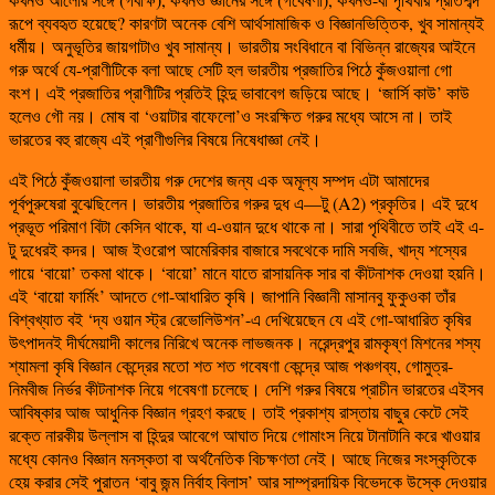
রূপে ব্যবহৃত হয়েছে? কারণটা অনেক বেশি আর্থসামাজিক ও বিজ্ঞানভিত্তিক, খুব সামান্যই
ধর্মীয়। অনুভূতির জায়গাটাও খুব সামান্য। ভারতীয় সংবিধানে বা বিভিন্ন রাজ্যের আইনে
গরু অর্থে যে-প্রাণীটিকে বলা আছে সেটি হল ভারতীয় প্রজাতির পিঠে কুঁজওয়ালা গো
বংশ। এই প্রজাতির প্রাণীটির প্রতিই হিন্দু ভাবাবেগ জড়িয়ে আছে। ‘জার্সি কাউ’ কাউ
হলেও গৌ নয়। মোষ বা ‘ওয়াটার বাফেলো’ও সংরক্ষিত গরুর মধ্যে আসে না। তাই
ভারতের বহু রাজ্যে এই প্রাণীগুলির বিষয়ে নিষেধাজ্ঞা নেই।
এই পিঠে কুঁজওয়ালা ভারতীয় গরু দেশের জন্য এক অমূল্য সম্পদ এটা আমাদের
পূর্বপুরুষেরা বুঝেছিলেন। ভারতীয় প্রজাতির গরুর দুধ এ—টু (A2) প্রকৃতির। এই দুধে
প্রভূত পরিমাণ বিটা কেসিন থাকে, যা এ-ওয়ান দুধে থাকে না। সারা পৃথিবীতে তাই এই এ-
টু দুধেরই কদর। আজ ইওরোপ আমেরিকার বাজারে সবথেকে দামি সবজি, খাদ্য শস্যের
গায়ে ‘বায়ো’ তকমা থাকে। ‘বায়ো’ মানে যাতে রাসায়নিক সার বা কীটনাশক দেওয়া হয়নি।
এই ‘বায়ো ফার্মিং’ আদতে গো-আধারিত কৃষি। জাপানি বিজ্ঞানী মাসানবু ফুকুওকা তাঁর
বিশ্বখ্যাত বই ‘দ্য ওয়ান স্ট্র রেভোলিউশন’-এ দেখিয়েছেন যে এই গো-আধারিত কৃষির
উৎপাদনই দীর্ঘমেয়াদী কালের নিরিখে অনেক লাভজনক। নরেন্দ্রপুর রামকৃষ্ণ মিশনের শস্য
শ্যামলা কৃষি বিজ্ঞান কেন্দ্রের মতো শত শত গবেষণা কেন্দ্রে আজ পঞ্চগব্য, গোমুত্র-
নিমবীজ নির্ভর কীটনাশক নিয়ে গবেষণা চলেছে। দেশি গরুর বিষয়ে প্রাচীন ভারতের এইসব
আবিষ্কার আজ আধুনিক বিজ্ঞান গ্রহণ করছে। তাই প্রকাশ্য রাস্তায় বাছুর কেটে সেই
রক্তে নারকীয় উল্লাস বা হিন্দুর আবেগে আঘাত দিয়ে গোমাংস নিয়ে টানাটানি করে খাওয়ার
মধ্যে কোনও বিজ্ঞান মনস্কতা বা অর্থনৈতিক বিচক্ষণতা নেই। আছে নিজের সংস্কৃতিকে
হেয় করার সেই পুরাতন ‘বাবু জন্ম নির্বাহ বিলাস’ আর সাম্প্রদায়িক বিভেদকে উস্কে দেওয়ার