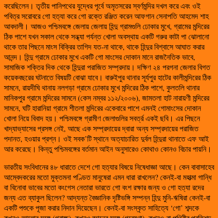
করেছিলেন। তৃতীয় পানিপথের যুদ্ধের পূর্বে অমৃতসরের স্বর্ণমন্দির দখল করে এবং ওই
পবিত্র সরোবরে গো হত্যা করে গো রক্তে রঞ্জিত করেন আফগান সেনাপতি আহমেদ শাহ
আবদালী। আজও পশ্চিমবঙ্গে জেলায় জেলায় হিন্দু গ্রামগুলি ঢোকার মুখে, গ্রামের মন্দিরের
ঠিক পাশে যখন সকাল থেকে সন্ধ্যা পর্যন্ত খোলা অবস্থায় একটি গরুর কাটা পা ঝোলানো
থাকে তার পিছনে মাংস বিক্রির তাগিদ যত-না থাকে, থাকে হিন্দুর বিশ্বাসে আঘাত করার
আনন্দ। হিন্দু গ্রামে ঢোকার মুখে একটি গো মাংসের দোকান মানে রাজনৈতিক ভাবে,
সামাজিক শক্তির দিক থেকে হিন্দুরা পরাজিত সম্প্রদায়। দক্ষিণ ২৪ পরগনা জেলার বিগত
কয়েকবছরের ঘটনাতে বিষয়টি বোঝা যাবে। বারুইপুর থানার সূর্যপুর হাটের কালীমন্দিরের ঠিক
সামনে, রায়দীঘি থানায় নলগড়া গ্রামে ঢোকার মুখে মন্দিরের ঠিক পাশে, কুলতলি থানার
মানিকপুর গ্রামে মন্দিরের সামনে (কেস নম্বর ১১২/২০০৬), জামতলা হাট নারায়ণী মন্দিরের
সামনে, ঘটি হারানিয়া গ্রামে শীতলা মন্দিরের একেবারে পাশে এমনই গোমাংসের দোকান
খোলা নিয়ে বিবাদ হয়। পশ্চিমবঙ্গে গ্রামীণ জেলাগুলির সবর্ত্র একই ছবি। এর পিছনে
খাদ্যাভ্যাসের প্রসঙ্গ নেই, আছে এক সম্প্রদায়ের দ্বারা অন্য সম্প্রদায়ের পরাজিত
পদানত, হওয়ার প্রশ্ন। ওই সবক’টি স্থানে অত্যাচারিত দুর্বল হিন্দুরা থানাতে এফ আই
আর করেছে। কিন্তু পশ্চিমবঙ্গের বর্তমান আইন অনুসারেও কোথাও কোনও বিচার পায়নি।
ভারতীয় সংবিধানের ৪৮ ধারাতে দেশে গো হত্যার বিষয়ে নিষেধাজ্ঞা আছে। কেন বাবাসাহেব
আম্বেদকরের মতো মুক্তমনা পণ্ডিত মানুষেরা এমন ধারা রাখলেন? কেনই-বা মহাত্মা গান্ধি
বা বিনোবা ভাবের মতো কংগেস নেতারা ভারতে গো বংশ রক্ষার জন্য ও গো হত্যা রদের
জন্য এত ব্যাকুল ছিলেন? আদ্যন্ত বৈজ্ঞানিক দৃষ্টিভঙ্গি সম্পন্ন হিন্দু মুনি-ঋষিরা কেনই-বা
একটি পশুকে পূজা করার নিদান দিয়েছেন। কেনই-বা সংস্কৃত সাহিত্যে ‘গো’ শব্দকে
কখনও আলোর সঙ্গে (গবাক্ষ), কখনও জ্ঞানের সঙ্গে (গবেষণা), কখনও-বা পৃথিবীর প্রতিশব্দ