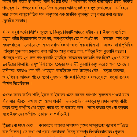
আইন ভঙ্গ করলে ছ’মাসের জেল হওয়ায় কথা! পশ্চিমবঙ্গের মতো বহুরাজ্যেই রাজ্য সরকার
পশুক্লেশ ও পশুহত্যার বিষয়ে নিজ রাজ্যের আইনকেই বৃদ্ধাঙ্গুষ্ঠ দেখাচ্ছেন। এ বিষয়ে
সারা দেশে আন্তর্জাতিক মান অনুসারে এক মানবিক ব্যবস্থা চালু করার কথা বলেছে
কেন্দ্রীয় সরকার।
যদিও বাবুরা ধর্মের জিগির তুলছেন, কিন্তু বিষয়টি আদতে ধর্মীয় নয়। ইসলাম ধর্মে গো
হত্যা ধর্মীয় ক্রিয়াকর্মের অংশ নয়, অবশ্যকর্তব্য তো কখনওই নয়। ইসলাম ধর্মের শুরু
মধ্যপ্রাচ্যে। সেখানে গো মাংস স্বাভাবিক খাদ্য তালিকায় ছিল না। আজও সারা পৃথিবীর
ধর্মপ্রাণ মুসলমান মক্কায় কাবা শরীফে হজ্ব করতে যান, পবিত্র ঈদে কুরবানি করেন।
গতবছর প্রায় ২৭ লক্ষ পশু কুরবানি হয়েছিল, তারমধ্যে কতগুলি গরু ছিল? ২০১৪ সালে
দুবাইয়ের বিজ্ঞানিদের সুপারিশ মেনে হজ্বের সময় উট কুরবানি বন্ধ করে দেওয়া হয়েছে।
হাদীসের কোথাও পাক নবী গোহত্যা করেছিলেন বলে উল্লেখ নেই। সম্রাট আকবর,
জাহাঙ্গির বা আহমদ শাহের মতো মুসলমান শাসকরা নিজেদের রাজত্বে গো হত্যা বন্ধের
নির্দেশ দিয়েছিলেন।
এখনও আরব আমির শাহি, ইরাক বা ইরানের এমন অনেক ধর্মপ্রাণ মুসলমান পাওয়া যাবে
যাঁরা সারা জীবনে কখনও গো মাংস খাননি। ভারতবর্ষের একমাত্র মুসলমান সংখ্যাগরিষ্ঠ
রাজ্য জম্মু কাশ্মীরে গো হত্যা প্রায় হয় না বললেই চলে। সত্য কথাটা হল গো হত্যার
সঙ্গে ইসলামের ধর্মপালন কোনও সম্পর্ক নেই।
হিন্দুরা গো মাংস খেত— কলকাতার নামকরা সংবাদমাধ্যমের সংস্কৃতজ্ঞ ব্রাহ্মণ পণ্ডিত
বলে দিলেন। সে কথা তো প্রায় বেদবাক্য! কিন্তু যাদবপুর বিশ্ববিদ্যালয়ের (পূর্বতন