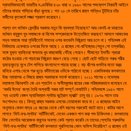
স্বাভাবিকভাবেই ভারতীয় দণ্ডবিধির ৪২৮ ধারা ও ১৯৬০ সালের পশুক্লেশ নিবারণী আইনে
তাঁদের মাথায় শাস্তির খাঁড়া ঝুলছে। গত ২৮ মে তারিখে রাহুল গান্ধিও টুইটারে তাঁর
কর্মীদের কৃতকর্মে লজ্জা প্রকাশ করেছেন।
প্রশ্ন হল বর্তমান কেন্দ্রীয় সরকার নতুন কি ব্যবস্থা নিয়েছেন? আর কেনই-বা ভারতের
বর্তমান বাবুকুল যুব সমাজকে বা বিশেষ সম্প্রদায়কে উত্তেজিত করছেন? আসলে আজকের
সভ্য সমাজে সারা পৃথিবীতেই পশুদের ওপর কতগুলি নিষ্ঠুরতা আর চলে না। পশ্চিমবঙ্গ এই
নির্মমতায় একেবারে ওপরের দিকে আছে। এ রাজ্যে গো-বাণিজ্যের (পড়ুন গো তস্করির)
সঙ্গে যুক্ত ব্যক্তিরা ক্ষমতার খুব কাছাকাছি পৌঁছে গেছেন। সীমান্তে ইদানীং প্রহরা
কঠোর হওয়ায় গো পাচারের নিষ্ঠুরতা বহুগুণ বেড়ে গেছে। ছোট ছোট গাড়িতে গরুর শরীর
দুমড়েমুচড়ে মুখে টেপ লাগিয়ে বাংলাদেশে পাচার হচ্ছে। বড় বাঁশের গুলতির মতো যন্ত্র
বানিয়ে এপার থেকে গরু ছুড়ে কাঁটাতারের ওদিকে পাঠানো হচ্ছে। একাধিকবার কলকাতার
উচ্চ ন্যায়ালয় এ বিষয়ে রাজ্য সরকারকে সতর্ক করেছেন। ২০১১ সালের ৩ নভেম্বর
মহামান্য বিচারপতি জে এন প্যাটেল ও অসীমকুমার রায়ের বেঞ্চ পরিষ্কারভাবে বলেছেন যে
‘বকরি ঈদের’ জন্য তৈরি অস্থায়ী গরুর হাট সম্পূর্ণ বেআইনি। পশ্চিমবঙ্গে ১৯৫০ সালে
‘দ্য ওয়েস্ট বেঙ্গল অ্যানিম্যাল স্লটার কন্ট্রোল অ্যাক্ট’ চালু হয়। ১৯৭৯ সালে তার
সংশোধনও হয়। কিন্তু রাজ্য সরকার এসবের তোয়াক্কা করে না। এ রাজ্যের আইন
অনুসারে কেবল মাত্র ১৪ বছরের থেকে বেশি বয়সের গরুকেই কাটে যাবে। কাটার আগে
লাগবে ‘ফিট-ফর-স্লটার’ সার্টিফিকেট, দেবেন একজন পাশ করা পশু চিকিৎসক। কলকাতার
বিফ ফেস্টের আয়োজক বাবুদের অবশ্য কেউ প্রশ্ন করেনি যে তাদের প্লেটের গরুগুলির
‘ফিট-ফর-স্লটার’ সার্টিফিকেট কলকাতা পুরনিগমের কোন অফিস দিয়েছিল? এ রাজ্যে ওই