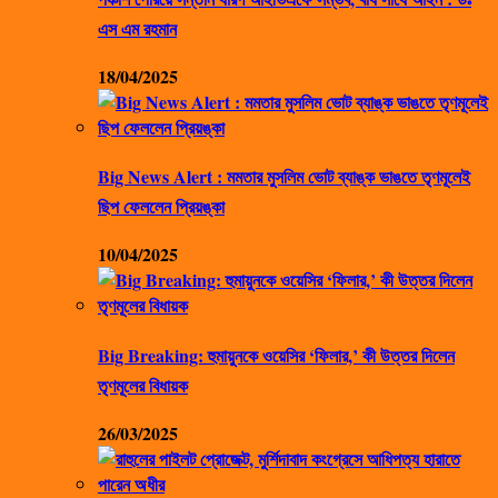
এস এম রহমান
18/04/2025
Big News Alert : মমতার মুসলিম ভোট ব্যাঙ্ক ভাঙতে তৃণমূলেই
ছিপ ফেললেন প্রিয়ঙ্কা
10/04/2025
Big Breaking: হুমায়ুনকে ওয়েসির ‘ফিলার,’ কী উত্তর দিলেন
তৃণমূলের বিধায়ক
26/03/2025