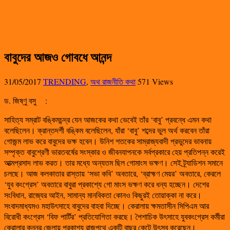
বাবুদের আজও গোবধে আনন্দ
31/05/2017
TRENDING
,
অথ রাজনীতি কথা
571 Views
ড. জিষ্ণু বসু
:
সাহিত্য সম্রাট বঙ্কিমচন্দ্র যেন আজকের কথা ভেবেই তাঁর ‘বাবু’ প্রবন্ধে এমন কথা
বলেছিলেন। ক্রান্তদর্শী বঙ্কিম বলেছিলেন, যাঁরা ‘বাবু’ শব্দের ভুল অর্থ করবেন তাঁরা
গোজন্ম লাভ করে বাবুদের ভক্ষ হবেন। উনিশ শতকের সাম্রাজ্যবাদী প্রভুদের ভাবনায়
সম্পৃক্ত বাবুশ্রেণী ভারতবর্ষের সংস্কার ও জীবনযাপনকে সর্বপ্রকারে হেয় প্রতিপন্ন করেই
আত্মপ্রসাদ লাভ করত। তার মধ্যে অন্যতম ছিল গোমাংস ভক্ষণ। সেই ট্র্যাডিশন সমানে
চলছে। আজ কলকাতার রাস্তায় ‘সভা কবি’ অবতারে, ‘ব্রাহ্মণ মেয়র’ অবতারে, কেরলে
‘যুব কংগ্রেস’ অবতারে বাবুরা প্রকাশ্যে গো মাংস ভক্ষণ করে ধন্য হচ্ছেন। দেশের
সংবিধান, রাজ্যের আইন, সামান্য মানবিকতা কোনও কিছুরই তোয়াক্কা না করে।
সংবাদমাধ্যমও মহাউৎসাহে বাবুদের বাহবা দিচ্ছে। কেরালায় ক্ষমতাসীন সিপিএম আর
বিরোধী কংগ্রেস ‘বিফ পার্টির’ প্রতিযোগিতা করছে। পৈশাচিক উৎসাহে যুবকংগ্রেস কর্মীরা
কেরালার কুন্নুর জেলায় প্রকাশ্য রাজপথে একটি বাছুর কেটে উৎসব করেছেন।