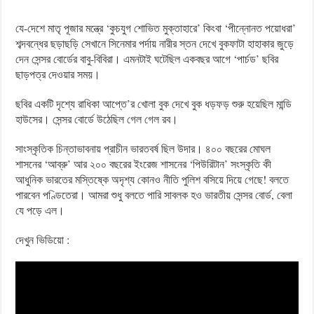
যে-দেশে মাতৃ পূজার মন্ত্রে ‘কুচযুগ শোভিত মুক্তাহারে’ কিংবা ‘পীন্নোনত পয়োধরা’
শব্দবন্ধের ছড়াছড়ি সেখানে সিনেমার পর্দায় নারীর স্তন দেখে বুকফাটা হাহাকার জুড়ে
দেন সেন্সর বোর্ডের বাবু-বিবিরা। এমনটাই ঘটেছিল একবছর আগে ‘পার্চড’ ছবির
ছাড়পত্র দেওয়ার সময়।
ছবির একটি দৃশ্যে রাধিকা আপ্তে’র খোলা বুক দেখে বুক ধড়ফড় শুরু হয়েছিল মান্ডি
হাউসের। সেন্সর বোর্ডে উঠেছিল গেল গেল রব।
সাংস্কৃতিক চিন্তাভাবনায় প্রাচীন ভারতবর্ষ ছিল উদার। ৪০০ বছরের মোঘল
শাসনের ‘আব্রু’ আর ২০০ বছরের ইংরেজ শাসনের ‘পিউরিটান’ সংস্কৃতি কী
আধুনিক ভারতের মস্তিষ্কে অদৃশ্য কোনও নীতি পুলিশ বসিয়ে দিয়ে গেছে! বলতে
পারবেন পণ্ডিতেরা। আমরা শুধু বলতে পারি সাবলক হও ভারতীয় সেন্সর বোর্ড, বেলা
যে পড়ে এল।
দেখুন ভিডিয়ো :