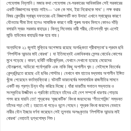
পেহেলাজ নিহ্লানি। মজার কথা পেহেলাজ যে-সরকারের আধিকারিক সেই সরকারের
একটি বিজ্ঞাপনের ক্যাচ লাইন— ‘এক কে সাথ, ইয়া নিরোধকে সাথ’। লক্ষ করার
বিষয় কেন্দ্রীয় স্বাস্থ্য দফতরের এই বিজ্ঞাপনটি কত উদার! এখানে স্বাস্থ্যের কারণে
যৌনতার সীমা টানা হলেও সামাজিক কারণে নারী পুরুষ অবাধ মিলনে কোনও দাঁড়ি
বসায়নি স্বয়ং সরকার বাহাদুর। কিন্তু সিনেমায় নারী শরীর, যৌনগন্ধী শব্দ এলেই
মান্ডি হাউজের বাহাদুরি শুরু হয়ে যায়।
অন্যদিকে ২১ জুলাই মুক্তির অপেক্ষায় রয়েছে অলঙ্কিতা শ্রীবাস্তবা’র প্রথম ছবি
‘লিপস্টিক আন্ডার মাই বোরখা’। যা ইতিমধ্যেই একাধিকবার সেন্সর বোর্ডের কোপের
মুখে পড়েছে। কারণ, ছবিটি নারীকেন্দ্রিক, যেখানে দেখানো হয়েছে মেয়েদের
যৌনকল্পনা, অডিয়ো পর্নোগ্রাফি এবং নাকি কিছু অশালীন শব্দ। সেইসঙ্গে বিতর্কের
কেন্দ্রবিন্দুতে রয়েছে এই ছবির পোস্টার। যেখানে বাম হাতের মধ্যমায় অশালীন ইঙ্গিত
খুঁজে পেয়েছেন কর্তাব্যক্তিরা। ঘটনাটি ভারতবর্ষের সমসাময়িক রাজনীতির সামনে
একটি বড় প্রশ্ন চিহ্ন দাঁড় করিয়ে দিচ্ছে। যাঁরা ভারতীয় সনাতন সভ্যতার ও
সংস্কৃতির উজ্জীবন ও প্রতিষ্ঠা চাইছেন তাঁদের এই দেশ সম্পর্কে ধারণায় গোড়ায়
গলদ রয়ে যায়নি তো! শূদ্রকের ‘মৃচ্ছকটিক’ কিংবা জয়দেবের ‘গীতগোবিন্দ’ সম্ভবত
তাঁদের পড়া নেই। হয়তো-বা পড়েও ভুলে গেছেন। শূদ্রক কিংবা জয়দেব যেভাবে
নারীর যৌন ইচ্ছার বর্ণনা করেছেন সেই তুলনায় অলঙ্কৃতার ‘লিপস্টিক আন্ডার মাই
বোরখা’ নেহাতই দুগ্ধপোষ্য শিশু।