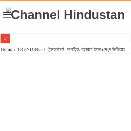
‘সনাতন’ থেকে ‘বহুতবাদ’, স্টান্স বদল বিজেপির ?
Home
/
TRENDING
/
‘ইন্টারকোর্সে’ আপত্তি, কন্ডোমে উদার (দেখুন ভিডিয়ো)
পঞ্চাশ পেরিয়ে সন্তান ধারণ আইভিএফে সম্ভব, বাধ সাধে আইন : ডঃ এস এম রহমান
Big News Alert : মমতার মুসলিম ভোট ব্যাঙ্ক ভাঙতে তৃণমূলেই ছিপ ফেললেন প্রিয়ঙ্
Big Breaking: হুমায়ুনকে ওয়েসির ‘ফিলার,’ কী উত্তর দিলেন তৃণমূলের বিধায়ক
রাহুলের পাইলট প্রোজেক্ট, মুর্শিদাবাদ কংগ্রেসে আধিপত্য হারাতে পারেন অধীর
আমি আসছি! নাম না করে শুভেন্দুকে শাসালেন আনিসুর
আগামী সপ্তাহে শতাধিক ট্রেন বাতিল হাওড়া-বর্ধমান শাখায়
মহালয়ার মাহাত্ম্য কোথায়?
পুলিশ ডায়রির আগেই পোস্টমর্টেম! দাহ করার পর এফআইআর! বিস্মিত সুপ্রিম কোর্ট