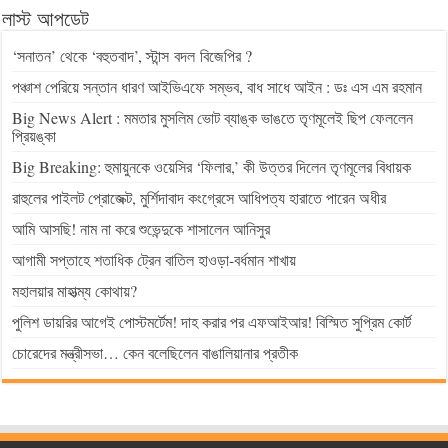
লাস্ট আপডেট
‘সনাতন’ থেকে ‘বহুতবাদ’, স্টান্স বদল বিজেপির ?
পঞ্চাশ পেরিয়ে সন্তান ধারণ আইভিএফে সম্ভব, বাধ সাধে আইন : ডঃ এস এম রহমান
Big News Alert : মমতার মুসলিম ভোট ব্যাঙ্ক ভাঙতে তৃণমূলেই ছিপ ফেললেন
প্রিয়ঙ্কা
Big Breaking: হুমায়ুনকে ওয়েসির ‘ফিলার,’ কী উত্তর দিলেন তৃণমূলের বিধায়ক
রাহুলের পাইলট প্রোজেক্ট, মুর্শিদাবাদ কংগ্রেসে আধিপত্য হারাতে পারেন অধীর
আমি আসছি! নাম না করে শুভেন্দুকে শাসালেন আনিসুর
আগামী সপ্তাহে শতাধিক ট্রেন বাতিল হাওড়া-বর্ধমান শাখায়
মহালয়ার মাহাত্ম্য কোথায়?
পুলিশ ডায়রির আগেই পোস্টমর্টেম! দাহ করার পর এফআইআর! বিস্মিত সুপ্রিম কোর্ট
চোরেদের মন্ত্রীসভা… কেন বলেছিলেন বাঙালিয়ানার প্রতীক