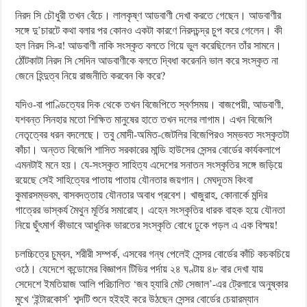
নিরদ সি চৌধুরী তখন বেঁচে। লালকৃষ্ণ আডবাণী দেখা করতে গেছেন। আডবাণীর
সঙ্গে দু’চারটে কথা বলার পর কোনও একটা কারণে নিরদচন্দ্র চুপ করে গেলেন। কী
হল নিরদ সি-র! আডবাণী নাকি সংস্কৃত বলতে গিয়ে ভুল করেছিলেন তাঁর সামনে।
ঠোঁটকাটা নিরদ সি সেদিন আডবাণীকে বলতে দ্বিধা করেননি ভাল করে সংস্কৃত না
জেনে হিন্দুত্ব নিয়ে রাজনীতি করবেন কি করে?
যদিও-বা পাণ্ডিত্যের দিক থেকে তখন বিজেপিতে স্বর্ণসময়। বাজপেয়ী, আডবাণী,
যশবন্ত সিনহার মতো শিক্ষিত মানুষের হাতে তখন দলের লাগাম। এখন বিজেপি
নেতৃত্বের ধরন বদলেছে। তবু মোদী-অমিত-জেটলির বিজেপিরও সম্ভবত সংস্কৃতটা
কাঁচা। অন্তত বিজেপি শাসিত সরকারের মান্ডি হাউসের সেন্সর বোর্ডের কার্যকলাপে
এমনটাই মনে হয়। যে-সংস্কৃত সাহিত্য এদেশের সনাতন সংস্কৃতির সঙ্গে জড়িয়ে
রয়েছে সেই সাহিত্যের পাতায় পাতায় যৌনতার জয়গান। মেঘদূতম কিংবা
কুমারসম্ভবম, বাসবদত্তায় যৌনতার অবাধ প্রবেশ। খাজুরাহ, কোনার্কে মন্দির
গাত্রের ভাস্কর্য মৈথুন মূর্তির সমারোহ। এহেন সংস্কৃতির ধারক বাহক হয়ে যৌনতা
নিয়ে ছুঁৎমার্গ কীভাবে আধুনিক ভারতের সংস্কৃতি বোধে ঢুকে পড়ল এ এক বিস্ময়!
চলচ্চিত্রে চুম্বন, শরীরী সম্পর্ক, এসবের গন্ধ পেলেই সেন্সর বোর্ডের কাঁচি কচকচিয়ে
ওঠে। যেদেশে কন্ডোমের বিজ্ঞাপন টিভির পর্দায় ২৪ ঘণ্টায় ৪৮ বার দেখা যায়
সেদেশে ইমতিয়াজ আলি পরিচালিত ‘জব হ্যারি মেট সেজাল’-এর ট্রেলারে অনুষ্কার
মুখে ‘ইন্টারকোর্স’ শব্দটি শুনে হইহই করে উঠছেন সেন্সর বোর্ডের চেয়ারম্যান