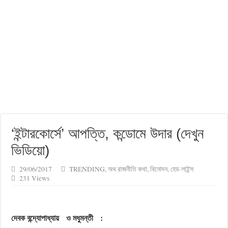
চোরেদের মন্ত্রীসভা… কেন বলেছিলেন বাঙালিয়ানার প্রতীক
‘ইন্টারকোর্সে’ আপত্তি, কন্ডোমে উদার (দেখুন
ভিডিয়ো)
29/06/2017
TRENDING
,
অথ রাজনীতি কথা
,
বিনোদন
,
হেড লাইন্স
231 Views
দেবক বন্দ্যোপাধ্যায়
ও মধুমন্তী
: