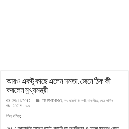
আরও একটু কাছে এলেন মমতা, জেনে ঠিক কী
করলেন মুখ্যমন্ত্রী
29/11/2017
TRENDING
,
অথ রাজনীতি কথা
,
রাজনীতি
,
হেড লাইন্স
207 Views
নীল বণিক:
‘৭৭-এ মুখ্যমন্ত্রীর আসনে বসেই জ্যোতি বসু বলেছিলেন, শুধুমাত্র মহাকরণ থেকে