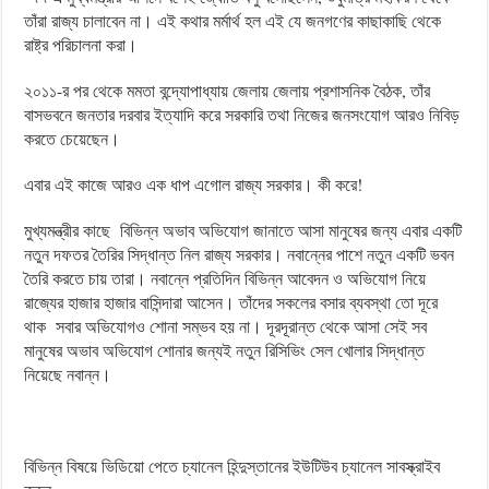
তাঁরা রাজ্য চালাবেন না। এই কথার মর্মার্থ হল এই যে জনগণের কাছাকাছি থেকে
রাষ্ট্র পরিচালনা করা।
২০১১-র পর থেকে মমতা বন্দ্যোপাধ্যায় জেলায় জেলায় প্রশাসনিক বৈঠক, তাঁর
বাসভবনে জনতার দরবার ইত্যাদি করে সরকারি তথা নিজের জনসংযোগ আরও নিবিড়
করতে চেয়েছেন।
এবার এই কাজে আরও এক ধাপ এগোল রাজ্য সরকার। কী করে!
মুখ্যমন্ত্রীর কাছে বিভিন্ন অভাব অভিযোগ জানাতে আসা মানুষের জন্য এবার একটি
নতুন দফতর তৈরির সিদ্ধান্ত নিল রাজ্য সরকার। নবান্নের পাশে নতুন একটি ভবন
তৈরি করতে চায় তারা। নবান্নে প্রতিদিন বিভিন্ন আবেদন ও অভিযোগ নিয়ে
রাজ্যের হাজার হাজার বাসিন্দারা আসেন। তাঁদের সকলের বসার ব্যবস্থা তো দূরে
থাক সবার অভিযোগও শোনা সম্ভব হয় না। দূরদূরান্ত থেকে আসা সেই সব
মানুষের অভাব অভিযোগ শোনার জন্যই নতুন রিসিভিং সেল খোলার সিদ্ধান্ত
নিয়েছে নবান্ন।
বিভিন্ন বিষয়ে ভিডিয়ো পেতে চ্যানেল হিন্দুস্তানের ইউটিউব চ্যানেল সাবস্ক্রাইব