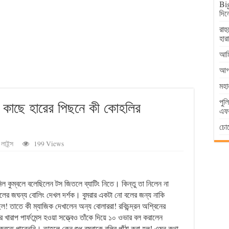
Big
দিল
রাহ
হার
আমি
আগা
মহা
পুল
ের কাছে হারের পিছনে কী কোহলির
এফআ
চোর
লাইন্স
199 Views
 কুম্বলে বলেছিলেন টস জিতলে ব্যাটিং নিতে। কিন্তু তা নিলেন না
র জঘন্য বোলিং দেখল দর্শক। বুমরার একটা নো বলের জন্য নাকি
 তাতে কী ম্যাজিক দেখালেন অন্য বোলাররা! রবিচন্দ্রন অশ্বিনের
রাপ পার্ফমেন্স হওয়া সত্ত্বেও তাঁকে দিয়ে ১০ ওভার বল করালেন
রতে পারেননি। তাহলে কেন শুধু বুমরাকে বলির পাঁঠা করা হল! এমন কথা