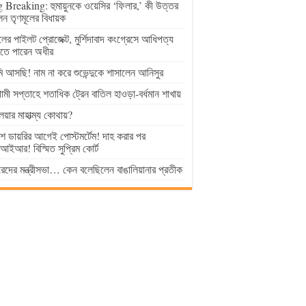
 Breaking: হুমায়ুনকে ওয়েসির ‘ফিলার,’ কী উত্তর
েন তৃণমূলের বিধায়ক
ুলের পাইলট প্রোজেক্ট, মুর্শিদাবাদ কংগ্রেসে আধিপত্য
াতে পারেন অধীর
 আসছি! নাম না করে শুভেন্দুকে শাসালেন আনিসুর
মী সপ্তাহে শতাধিক ট্রেন বাতিল হাওড়া-বর্ধমান শাখায়
লয়ার মাহাত্ম্য কোথায়?
িশ ডায়রির আগেই পোস্টমর্টেম! দাহ করার পর
ইআর! বিস্মিত সুপ্রিম কোর্ট
েদের মন্ত্রীসভা… কেন বলেছিলেন বাঙালিয়ানার প্রতীক