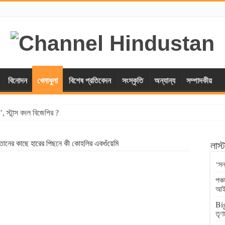
বিনোদন
খেলাধুলা
বিশেষ প্রতিবেদন
সংস্কৃতি
অন্যান্য
সম্পাদকীয়
, স্টান্স বদল বিজেপির ?
্তানের কাছে হারের পিছনে কী কোহলির একগুঁয়েমি
লাস
‘সন
পঞ্
আই
Big
তৃণ