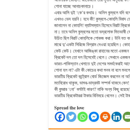
শোনা যাচ্ছে আনাচকানাচে।
এবার আসি দুই ‘কে’র কথায়। অনিল কুম্বলে যদি বলে 
এখনও ভেদ হয়নি। হবে কী! কুম্বলে-কোহলি বিবাদ তো
জানালেন না কোহলি! ব্যাটসম্যান হিসেবে বিরাট ক্রিকে
না। তবে অনিল কুম্বলের মতো ভদ্রলোক মিতভাষী কোচের
উচিত ছিল বিরাট কোহলিকে শোকজ করা। উনি যত বড়
মাঝে দু’একটা সিরিজে বিশ্রাম দেওয়া হয়েছিল। কোহ
কেউ কেউ। যেখানে আজিঙ্কা রাহানের মতো একজন আছ
ক্রিকেট দল তো দল হিসেবেই খেলে। সেখানে একজন
ভারত-পাকিস্তান খেলাতে দুই দেশের সমর্থকেরাই আ
শোনা হল না? এটা কী কোচের কথা শুনব না বলে শুন
ভারতীয় ক্রিকেট কন্ট্রোল বোর্ড জিজ্ঞেস করলেন না অ
মতবিরোধ থাকুক, ভাশুর-ভাদ্রবউ সম্পর্ক থাকবে কেন!
কী বুমরার ‘নো’ বলটাই কারণ? নাকি অন্য কিছু রয়েছে
ভারতীয় ক্রিকেটাররা টাকার বিনিময়ে খেলেন। সেই ট
Spread the love