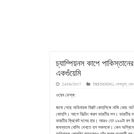
চ্যাম্পিয়নস কাপে পাকিস্তান
একগুঁয়েমি
24/06/2017
TRENDING
,
খেলাধুলা
,
হেড 
ওয়েব ডেস্ক:
জানা গেছে অধিনায়ক বিরাট কোহলিকে নাকি কোচ অনিল
কোহলি। আগে ফিল্ডিং করল ভারতীয় দল। ভারতীয় দলে
ভারতীয় ক্রিকেট দলের হার। আরও তো ২৯৯টা বল ছিল!
জঘন্যতম বোলিং দেখতে হল সকলকে। কেন অশ্বিনের খা
অধিনায়ক কোহলি! জাডেজাও তাঁর সুনাম অনুযায়ী বল ক