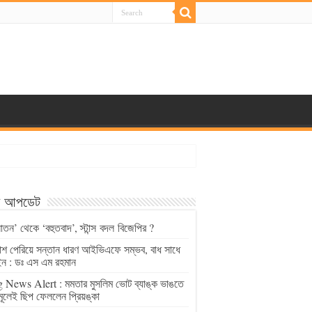
্ট আপডেট
াতন’ থেকে ‘বহুতবাদ’, স্টান্স বদল বিজেপির ?
চাশ পেরিয়ে সন্তান ধারণ আইভিএফে সম্ভব, বাধ সাধে
ন : ডঃ এস এম রহমান
 News Alert : মমতার মুসলিম ভোট ব্যাঙ্ক ভাঙতে
মূলেই ছিপ ফেললেন প্রিয়ঙ্কা