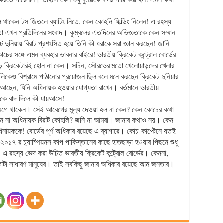
থাকেন টস জিতলে ব্যাটিং নিতে, কেন কোহলি ফিল্ডিং নিলেন! এ রহস্য
 এখন প্রতিদিনের সংবাদ। কুম্বলের এতদিনের অভিজ্ঞতাকে কেন সম্মান
ট দুনিয়ায় বিরাট প্রশংসিত হয়ে তিনি কী ধরাকে সরা জ্ঞান করছেন! জানি
 সঙ্গে এমন ব্যবহার ভাবনার বাইরে! ভারতীয় ক্রিকেট কন্ট্রোল বোর্ডের
 ক্রিকেটারই হোন না কেন। সচিন, সৌরভের মতো খেলোয়াড়দের খেলার
লিকেও বিশ্রামে পাঠানোর প্রয়োজন ছিল বলে মনে করছেন ক্রিকেট দুনিয়ার
েন, যিনি অধিনায়ক হওয়ার যোগ্যতা রাখেন। বর্তমানে ভারতীয়
কে বাদ দিলে কী যায়আসে!
বেগে থাকেন। সেই আবেগের মুল্য দেওয়া হল না কেন? কেন কোচের কথা
লেন না অধিনায়ক বিরাট কোহলি? জনি না আমরা। জানার কথাও নয়। কেন
ধিনায়ককে! বোর্ডের পূর্ণ অধিকার রয়েছে এ ব্যাপারে। কোচ-কাপ্টেনে যতই
 ২০১৭-র চ্যাম্পিয়নস কাপ পাকিস্তানের কাছে হাতছাড়া হওয়ার পিছনে শুধু
! এ রহস্য ভেদ করা উচিত ভারতীয় ক্রিকেট কন্ট্রোল বোর্ডের। কেননা,
াকাটা সাধারণ মানুষের। তাই সবকিছু জানার অধিকার রয়েছে আম জনতার।