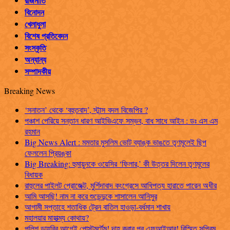
রাজনীতি
বিনোদন
খেলাধুলা
বিশেষ প্রতিবেদন
সংস্কৃতি
অন্যান্য
সম্পাদকীয়
Breaking News
‘সনাতন’ থেকে ‘বহুতবাদ’, স্টান্স বদল বিজেপির ?
পঞ্চাশ পেরিয়ে সন্তান ধারণ আইভিএফে সম্ভব, বাধ সাধে আইন : ডঃ এস এম
রহমান
Big News Alert : মমতার মুসলিম ভোট ব্যাঙ্ক ভাঙতে তৃণমূলেই ছিপ
ফেললেন প্রিয়ঙ্কা
Big Breaking: হুমায়ুনকে ওয়েসির ‘ফিলার,’ কী উত্তর দিলেন তৃণমূলের
বিধায়ক
রাহুলের পাইলট প্রোজেক্ট, মুর্শিদাবাদ কংগ্রেসে আধিপত্য হারাতে পারেন অধীর
আমি আসছি! নাম না করে শুভেন্দুকে শাসালেন আনিসুর
আগামী সপ্তাহে শতাধিক ট্রেন বাতিল হাওড়া-বর্ধমান শাখায়
মহালয়ার মাহাত্ম্য কোথায়?
পুলিশ ডায়রির আগেই পোস্টমর্টেম! দাহ করার পর এফআইআর! বিস্মিত সুপ্রিম