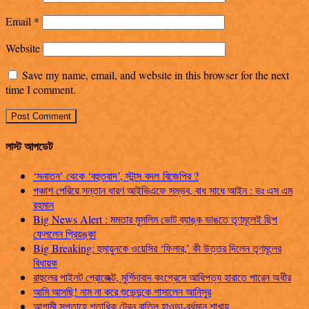
Email
*
Website
Save my name, email, and website in this browser for the next
time I comment.
লাস্ট আপডেট
‘সনাতন’ থেকে ‘বহুতবাদ’, স্টান্স বদল বিজেপির ?
পঞ্চাশ পেরিয়ে সন্তান ধারণ আইভিএফে সম্ভব, বাধ সাধে আইন : ডঃ এস এম
রহমান
Big News Alert : মমতার মুসলিম ভোট ব্যাঙ্ক ভাঙতে তৃণমূলেই ছিপ
ফেললেন প্রিয়ঙ্কা
Big Breaking: হুমায়ুনকে ওয়েসির ‘ফিলার,’ কী উত্তর দিলেন তৃণমূলের
বিধায়ক
রাহুলের পাইলট প্রোজেক্ট, মুর্শিদাবাদ কংগ্রেসে আধিপত্য হারাতে পারেন অধীর
আমি আসছি! নাম না করে শুভেন্দুকে শাসালেন আনিসুর
আগামী সপ্তাহে শতাধিক ট্রেন বাতিল হাওড়া-বর্ধমান শাখায়