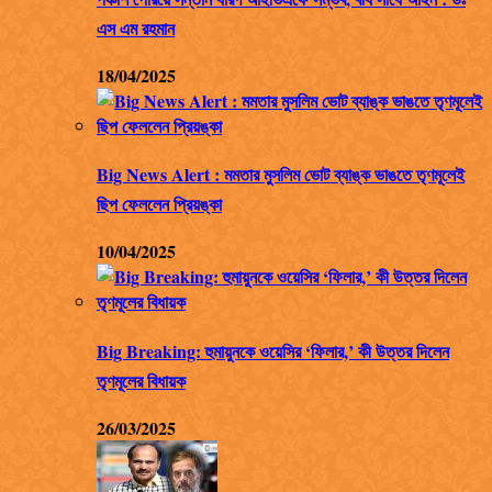
এস এম রহমান
18/04/2025
Big News Alert : মমতার মুসলিম ভোট ব্যাঙ্ক ভাঙতে তৃণমূলেই
ছিপ ফেললেন প্রিয়ঙ্কা
10/04/2025
Big Breaking: হুমায়ুনকে ওয়েসির ‘ফিলার,’ কী উত্তর দিলেন
তৃণমূলের বিধায়ক
26/03/2025