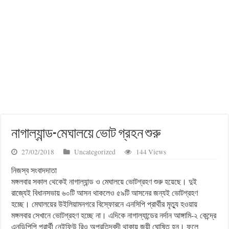
নাগাল্যান্ড-মেঘালয়ে ভোট গ্রহন শুরু
27/02/2018
Uncategorized
144 Views
নিজস্ব সংবাদদাতা
মঙ্গলবার সকাল থেকেই নাগাল্যান্ড ও মেঘালয়ে ভোটগ্রহণ শুরু হয়েছে। দুই
রাজ্যেই বিধানসভায় ৬০টি আসন থাকলেও ৫৯টি আসনের জন্যই ভোটগ্রহণ
হচ্ছে। মেঘালয়ের উইলিয়ামনগরে বিস্ফোরনে এনসিপি প্রার্থীর মৃত্যু হওয়ায়
মঙ্গলবার সেখানে ভোটগ্রহণ হচ্ছে না। এদিকে নাগাল্যান্ডের নর্দান আঙ্গামি-২ কেন্দ্রে
এনডিপিপি প্রার্থী নেইফিউ রিও অপ্রতিদ্বন্দী থাকায় জয়ী ঘোষিত হন। ফলে