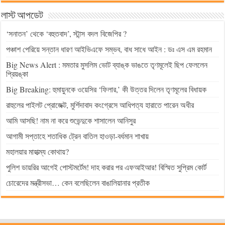
লাস্ট আপডেট
‘সনাতন’ থেকে ‘বহুতবাদ’, স্টান্স বদল বিজেপির ?
পঞ্চাশ পেরিয়ে সন্তান ধারণ আইভিএফে সম্ভব, বাধ সাধে আইন : ডঃ এস এম রহমান
Big News Alert : মমতার মুসলিম ভোট ব্যাঙ্ক ভাঙতে তৃণমূলেই ছিপ ফেললেন
প্রিয়ঙ্কা
Big Breaking: হুমায়ুনকে ওয়েসির ‘ফিলার,’ কী উত্তর দিলেন তৃণমূলের বিধায়ক
রাহুলের পাইলট প্রোজেক্ট, মুর্শিদাবাদ কংগ্রেসে আধিপত্য হারাতে পারেন অধীর
আমি আসছি! নাম না করে শুভেন্দুকে শাসালেন আনিসুর
আগামী সপ্তাহে শতাধিক ট্রেন বাতিল হাওড়া-বর্ধমান শাখায়
মহালয়ার মাহাত্ম্য কোথায়?
পুলিশ ডায়রির আগেই পোস্টমর্টেম! দাহ করার পর এফআইআর! বিস্মিত সুপ্রিম কোর্ট
চোরেদের মন্ত্রীসভা… কেন বলেছিলেন বাঙালিয়ানার প্রতীক