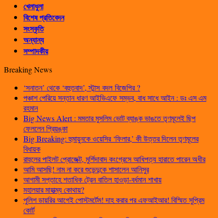
খেলাধুলা
বিশেষ প্রতিবেদন
সংস্কৃতি
অন্যান্য
সম্পাদকীয়
Breaking News
‘সনাতন’ থেকে ‘বহুতবাদ’, স্টান্স বদল বিজেপির ?
পঞ্চাশ পেরিয়ে সন্তান ধারণ আইভিএফে সম্ভব, বাধ সাধে আইন : ডঃ এস এম
রহমান
Big News Alert : মমতার মুসলিম ভোট ব্যাঙ্ক ভাঙতে তৃণমূলেই ছিপ
ফেললেন প্রিয়ঙ্কা
Big Breaking: হুমায়ুনকে ওয়েসির ‘ফিলার,’ কী উত্তর দিলেন তৃণমূলের
বিধায়ক
রাহুলের পাইলট প্রোজেক্ট, মুর্শিদাবাদ কংগ্রেসে আধিপত্য হারাতে পারেন অধীর
আমি আসছি! নাম না করে শুভেন্দুকে শাসালেন আনিসুর
আগামী সপ্তাহে শতাধিক ট্রেন বাতিল হাওড়া-বর্ধমান শাখায়
মহালয়ার মাহাত্ম্য কোথায়?
পুলিশ ডায়রির আগেই পোস্টমর্টেম! দাহ করার পর এফআইআর! বিস্মিত সুপ্রিম
কোর্ট