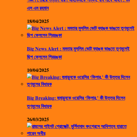
এস এম রহমান
18/04/2025
Big News Alert : মমতার মুসলিম ভোট ব্যাঙ্ক ভাঙতে তৃণমূলেই
ছিপ ফেললেন প্রিয়ঙ্কা
10/04/2025
Big Breaking: হুমায়ুনকে ওয়েসির ‘ফিলার,’ কী উত্তর দিলেন
তৃণমূলের বিধায়ক
26/03/2025