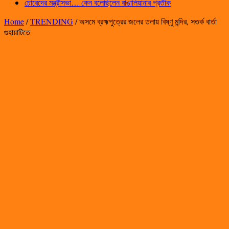
চোরেদের মন্ত্রীসভা… কেন বলেছিলেন বাঙালিয়ানার প্রতীক
Home
/
TRENDING
/
অসমে ব্রহ্মপুত্রের জলের তলায় বিষ্ণু মন্দির, সতর্ক বার্তা
গুহায়াটিতে