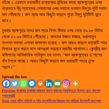
বইছে। এরফলে গুহায়াটির চক্রেশ্বর মন্দিরের কাছে ব্রহ্মপুত্রের ওপর
খাড়াভাবে উঁচু স্তম্ভের শেষনাগের ওপর বসানো ভগবান বিষ্ণুর মূর্তি সমান
জল পৌঁছেছে। জল স্তর আর কিছুটা বাড়লে পুরো বিষ্ণু মূর্তিটাই ডুবে
যাবে।
বুধবার ব্রহ্মপুত্র নদের জল স্তর বিপদ সীমার ওপর বেড়ে ৪৯.৬৮ মিটার
থেকে ৫০.৬৯ মিটারে পৌঁছেছে। অসমের উজান বাজার, ভরালামুখ
সংলগ্ন সমস্ত এলাকা জলমগ্ন হয়েছে। জল আরও বাড়লে গুহায়াটি শহর
বিপদের মুখে পড়বে বলে আশঙ্কা করছেন স্থানীয় প্রশাসন। কেন্দ্রীয় জল
কমিশনের আধিকারিক সাদিকুল হক বলেন, “জল ব্রহ্মপুত্রের দু’পাশের
বাঁধ টপকে যাচ্ছে। আরও কিছুটা বাড়লে জল গুহায়াটি শহরে ঢুকে
পড়বে।”
Spread the love
Previous
করোনায় চাকরির পরিবেশ বদলে যুবাদের প্রযুক্তিতে উন্নত হতে বললেন
প্রধানমন্ত্রী
Next
এবার শচীন পাইলট ও তাঁর অনুগামীদের বিধায়ক পদ খারিজে উদ্যোগী কংগ্রেস