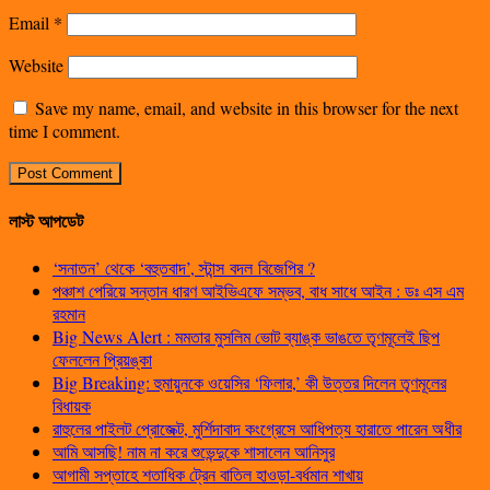
Email
*
Website
Save my name, email, and website in this browser for the next
time I comment.
লাস্ট আপডেট
‘সনাতন’ থেকে ‘বহুতবাদ’, স্টান্স বদল বিজেপির ?
পঞ্চাশ পেরিয়ে সন্তান ধারণ আইভিএফে সম্ভব, বাধ সাধে আইন : ডঃ এস এম
রহমান
Big News Alert : মমতার মুসলিম ভোট ব্যাঙ্ক ভাঙতে তৃণমূলেই ছিপ
ফেললেন প্রিয়ঙ্কা
Big Breaking: হুমায়ুনকে ওয়েসির ‘ফিলার,’ কী উত্তর দিলেন তৃণমূলের
বিধায়ক
রাহুলের পাইলট প্রোজেক্ট, মুর্শিদাবাদ কংগ্রেসে আধিপত্য হারাতে পারেন অধীর
আমি আসছি! নাম না করে শুভেন্দুকে শাসালেন আনিসুর
আগামী সপ্তাহে শতাধিক ট্রেন বাতিল হাওড়া-বর্ধমান শাখায়