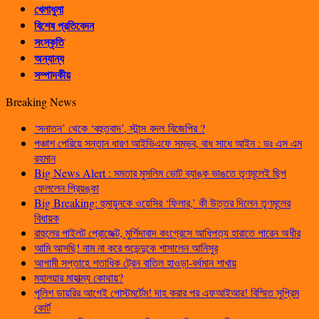
খেলাধুলা
বিশেষ প্রতিবেদন
সংস্কৃতি
অন্যান্য
সম্পাদকীয়
Breaking News
‘সনাতন’ থেকে ‘বহুতবাদ’, স্টান্স বদল বিজেপির ?
পঞ্চাশ পেরিয়ে সন্তান ধারণ আইভিএফে সম্ভব, বাধ সাধে আইন : ডঃ এস এম
রহমান
Big News Alert : মমতার মুসলিম ভোট ব্যাঙ্ক ভাঙতে তৃণমূলেই ছিপ
ফেললেন প্রিয়ঙ্কা
Big Breaking: হুমায়ুনকে ওয়েসির ‘ফিলার,’ কী উত্তর দিলেন তৃণমূলের
বিধায়ক
রাহুলের পাইলট প্রোজেক্ট, মুর্শিদাবাদ কংগ্রেসে আধিপত্য হারাতে পারেন অধীর
আমি আসছি! নাম না করে শুভেন্দুকে শাসালেন আনিসুর
আগামী সপ্তাহে শতাধিক ট্রেন বাতিল হাওড়া-বর্ধমান শাখায়
মহালয়ার মাহাত্ম্য কোথায়?
পুলিশ ডায়রির আগেই পোস্টমর্টেম! দাহ করার পর এফআইআর! বিস্মিত সুপ্রিম
কোর্ট